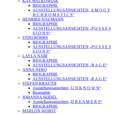
KAY WALKOWIAK
BIOGRAPHIE
AUSSTELLUNGSANSICHTEN „S M O O T
H C H R O M A T I C S“
HENRIKE NAUMANN
BIOGRAPHIE
AUSSTELLUNGSANSICHTEN „P O S S E S
S I O N S“
STINI RÖHRS
BIOGRAPHIE
AUSSTELLUNGSANSICHTEN „P O S S E S
S I O N S“
LAYLA NABI
BIOGRAPHIE
AUSSTELLUNGSANSICHTEN „R A G E“
ANNA NERO
BIOGRAPHIE
AUSSTELLUNGSANSICHTEN „R A G E“
STEFAN KRAUTH
Ausstellungsansichten „U N K N O W N“
Biographie
JOHANNA SEIDEL
Ausstellungsansichten „D R E A M E R S“
BIOGRAPHIE
MARLON WOBST