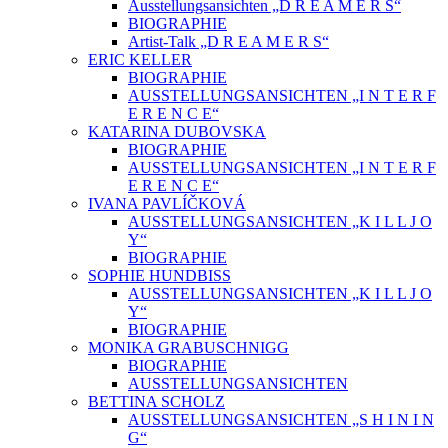
Ausstellungsansichten „D R E A M E R S“
BIOGRAPHIE
Artist-Talk „D R E A M E R S“
ERIC KELLER
BIOGRAPHIE
AUSSTELLUNGSANSICHTEN „I N T E R F
E R E N C E“
KATARINA DUBOVSKA
BIOGRAPHIE
AUSSTELLUNGSANSICHTEN „I N T E R F
E R E N C E“
IVANA PAVLÍČKOVÁ
AUSSTELLUNGSANSICHTEN „K I L L J O
Y“
BIOGRAPHIE
SOPHIE HUNDBISS
AUSSTELLUNGSANSICHTEN „K I L L J O
Y“
BIOGRAPHIE
MONIKA GRABUSCHNIGG
BIOGRAPHIE
AUSSTELLUNGSANSICHTEN
BETTINA SCHOLZ
AUSSTELLUNGSANSICHTEN „S H I N I N
G“