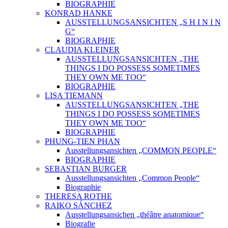
BIOGRAPHIE
KONRAD HANKE
AUSSTELLUNGSANSICHTEN „S H I N I N
G“
BIOGRAPHIE
CLAUDIA KLEINER
AUSSTELLUNGSANSICHTEN „THE
THINGS I DO POSSESS SOMETIMES
THEY OWN ME TOO“
BIOGRAPHIE
LISA TIEMANN
AUSSTELLUNGSANSICHTEN „THE
THINGS I DO POSSESS SOMETIMES
THEY OWN ME TOO“
BIOGRAPHIE
PHUNG-TIEN PHAN
Ausstellungsansichten „COMMON PEOPLE“
BIOGRAPHIE
SEBASTIAN BURGER
Ausstellungsansichten „Common People“
Biographie
THERESA ROTHE
RAIKO SÁNCHEZ
Ausstellungsansichen „théâtre anatomique“
Biografie