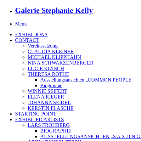
Galerie Stephanie Kelly
Menu
EXHIBITIONS
CONTACT
Vereinssatzung
CLAUDIA KLEINER
MICHAEL KLIPPHAHN
NINA SCHWARZENBERGER
LUCIE KLYSCH
THERESA ROTHE
Ausstellungsansichten „COMMON PEOPLE“
Biographie
WINNIE SEIFERT
ELENA RIEGER
JOHANNA SEIDEL
KERSTIN FLASCHE
STARTING POINT
EXHIBITED ARTISTS
LARS FROHBERG
BIOGRAPHIE
AUSSTELLUNGSANSICHTEN „S A X O N G O