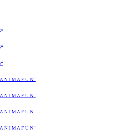
S“
S“
S“
N I M A F U N“
N I M A F U N“
N I M A F U N“
N I M A F U N“