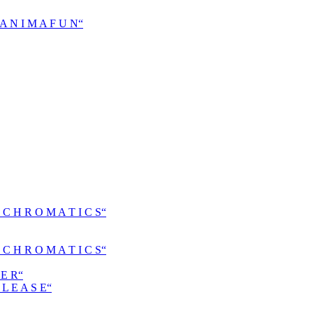
N I M A F U N“
H R O M A T I C S“
H R O M A T I C S“
E R“
 E A S E“