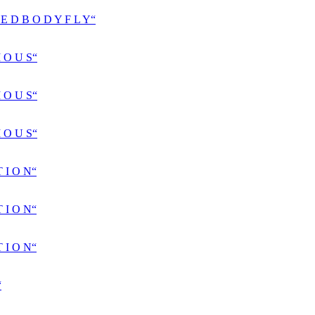
D B O D Y F L Y“
 O U S“
 O U S“
 O U S“
 I O N“
 I O N“
 I O N“
“