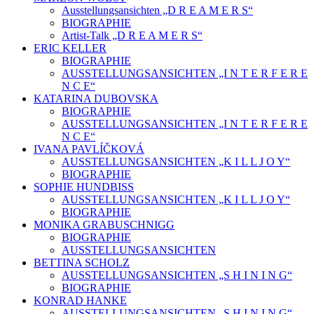
Ausstellungsansichten „D R E A M E R S“
BIOGRAPHIE
Artist-Talk „D R E A M E R S“
ERIC KELLER
BIOGRAPHIE
AUSSTELLUNGSANSICHTEN „I N T E R F E R E
N C E“
KATARINA DUBOVSKA
BIOGRAPHIE
AUSSTELLUNGSANSICHTEN „I N T E R F E R E
N C E“
IVANA PAVLÍČKOVÁ
AUSSTELLUNGSANSICHTEN „K I L L J O Y“
BIOGRAPHIE
SOPHIE HUNDBISS
AUSSTELLUNGSANSICHTEN „K I L L J O Y“
BIOGRAPHIE
MONIKA GRABUSCHNIGG
BIOGRAPHIE
AUSSTELLUNGSANSICHTEN
BETTINA SCHOLZ
AUSSTELLUNGSANSICHTEN „S H I N I N G“
BIOGRAPHIE
KONRAD HANKE
AUSSTELLUNGSANSICHTEN „S H I N I N G“