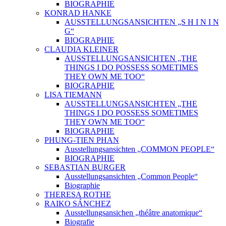
BIOGRAPHIE
KONRAD HANKE
AUSSTELLUNGSANSICHTEN „S H I N I N
G“
BIOGRAPHIE
CLAUDIA KLEINER
AUSSTELLUNGSANSICHTEN „THE
THINGS I DO POSSESS SOMETIMES
THEY OWN ME TOO“
BIOGRAPHIE
LISA TIEMANN
AUSSTELLUNGSANSICHTEN „THE
THINGS I DO POSSESS SOMETIMES
THEY OWN ME TOO“
BIOGRAPHIE
PHUNG-TIEN PHAN
Ausstellungsansichten „COMMON PEOPLE“
BIOGRAPHIE
SEBASTIAN BURGER
Ausstellungsansichten „Common People“
Biographie
THERESA ROTHE
RAIKO SÁNCHEZ
Ausstellungsansichen „théâtre anatomique“
Biografie