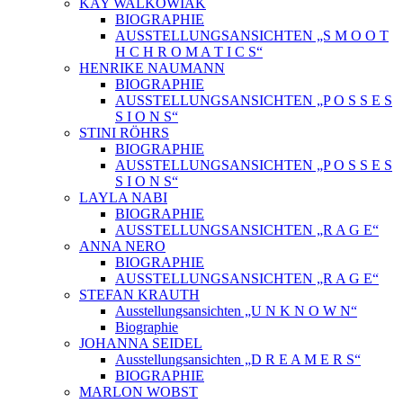
KAY WALKOWIAK
BIOGRAPHIE
AUSSTELLUNGSANSICHTEN „S M O O T
H C H R O M A T I C S“
HENRIKE NAUMANN
BIOGRAPHIE
AUSSTELLUNGSANSICHTEN „P O S S E S
S I O N S“
STINI RÖHRS
BIOGRAPHIE
AUSSTELLUNGSANSICHTEN „P O S S E S
S I O N S“
LAYLA NABI
BIOGRAPHIE
AUSSTELLUNGSANSICHTEN „R A G E“
ANNA NERO
BIOGRAPHIE
AUSSTELLUNGSANSICHTEN „R A G E“
STEFAN KRAUTH
Ausstellungsansichten „U N K N O W N“
Biographie
JOHANNA SEIDEL
Ausstellungsansichten „D R E A M E R S“
BIOGRAPHIE
MARLON WOBST