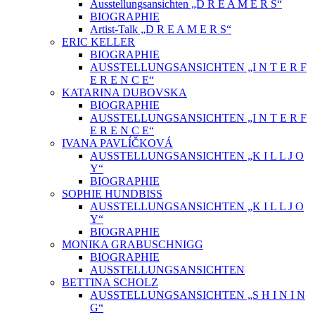
Ausstellungsansichten „D R E A M E R S“
BIOGRAPHIE
Artist-Talk „D R E A M E R S“
ERIC KELLER
BIOGRAPHIE
AUSSTELLUNGSANSICHTEN „I N T E R F
E R E N C E“
KATARINA DUBOVSKA
BIOGRAPHIE
AUSSTELLUNGSANSICHTEN „I N T E R F
E R E N C E“
IVANA PAVLÍČKOVÁ
AUSSTELLUNGSANSICHTEN „K I L L J O
Y“
BIOGRAPHIE
SOPHIE HUNDBISS
AUSSTELLUNGSANSICHTEN „K I L L J O
Y“
BIOGRAPHIE
MONIKA GRABUSCHNIGG
BIOGRAPHIE
AUSSTELLUNGSANSICHTEN
BETTINA SCHOLZ
AUSSTELLUNGSANSICHTEN „S H I N I N
G“