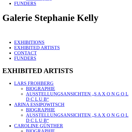
FUNDERS
Galerie Stephanie Kelly
EXHIBITIONS
EXHIBITED ARTISTS
CONTACT
FUNDERS
EXHIBITED ARTISTS
LARS FROHBERG
BIOGRAPHIE
AUSSTELLUNGSANSICHTEN „S A X O N G O L
D C L U B“
ARINA ESSIPOWITSCH
BIOGRAPHIE
AUSSTELLUNGSANSICHTEN „S A X O N G O L
D C L U B“
CAROLINE GÜNTHER
BIOGRAPHIE