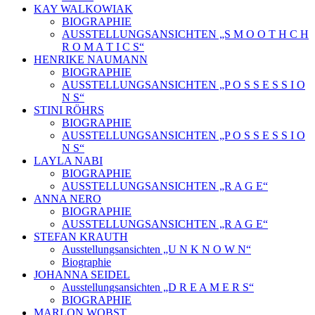
KAY WALKOWIAK
BIOGRAPHIE
AUSSTELLUNGSANSICHTEN „S M O O T H C H
R O M A T I C S“
HENRIKE NAUMANN
BIOGRAPHIE
AUSSTELLUNGSANSICHTEN „P O S S E S S I O
N S“
STINI RÖHRS
BIOGRAPHIE
AUSSTELLUNGSANSICHTEN „P O S S E S S I O
N S“
LAYLA NABI
BIOGRAPHIE
AUSSTELLUNGSANSICHTEN „R A G E“
ANNA NERO
BIOGRAPHIE
AUSSTELLUNGSANSICHTEN „R A G E“
STEFAN KRAUTH
Ausstellungsansichten „U N K N O W N“
Biographie
JOHANNA SEIDEL
Ausstellungsansichten „D R E A M E R S“
BIOGRAPHIE
MARLON WOBST