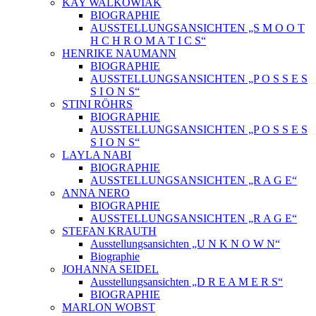
KAY WALKOWIAK
BIOGRAPHIE
AUSSTELLUNGSANSICHTEN „S M O O T
H C H R O M A T I C S“
HENRIKE NAUMANN
BIOGRAPHIE
AUSSTELLUNGSANSICHTEN „P O S S E S
S I O N S“
STINI RÖHRS
BIOGRAPHIE
AUSSTELLUNGSANSICHTEN „P O S S E S
S I O N S“
LAYLA NABI
BIOGRAPHIE
AUSSTELLUNGSANSICHTEN „R A G E“
ANNA NERO
BIOGRAPHIE
AUSSTELLUNGSANSICHTEN „R A G E“
STEFAN KRAUTH
Ausstellungsansichten „U N K N O W N“
Biographie
JOHANNA SEIDEL
Ausstellungsansichten „D R E A M E R S“
BIOGRAPHIE
MARLON WOBST