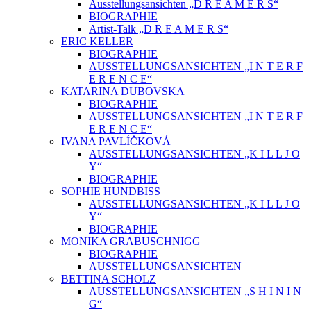
Ausstellungsansichten „D R E A M E R S“
BIOGRAPHIE
Artist-Talk „D R E A M E R S“
ERIC KELLER
BIOGRAPHIE
AUSSTELLUNGSANSICHTEN „I N T E R F
E R E N C E“
KATARINA DUBOVSKA
BIOGRAPHIE
AUSSTELLUNGSANSICHTEN „I N T E R F
E R E N C E“
IVANA PAVLÍČKOVÁ
AUSSTELLUNGSANSICHTEN „K I L L J O
Y“
BIOGRAPHIE
SOPHIE HUNDBISS
AUSSTELLUNGSANSICHTEN „K I L L J O
Y“
BIOGRAPHIE
MONIKA GRABUSCHNIGG
BIOGRAPHIE
AUSSTELLUNGSANSICHTEN
BETTINA SCHOLZ
AUSSTELLUNGSANSICHTEN „S H I N I N
G“