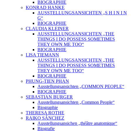
BIOGRAPHIE
KONRAD HANKE
AUSSTELLUNGSANSICHTEN „S H I N I N
G“
BIOGRAPHIE
CLAUDIA KLEINER
AUSSTELLUNGSANSICHTEN „THE
THINGS I DO POSSESS SOMETIMES
THEY OWN ME TOO“
BIOGRAPHIE
LISA TIEMANN
AUSSTELLUNGSANSICHTEN „THE
THINGS I DO POSSESS SOMETIMES
THEY OWN ME TOO“
BIOGRAPHIE
PHUNG-TIEN PHAN
Ausstellungsansichten „COMMON PEOPLE“
BIOGRAPHIE
SEBASTIAN BURGER
Ausstellungsansichten „Common People“
Biographie
THERESA ROTHE
RAIKO SÁNCHEZ
Ausstellungsansichen „théâtre anatomique“
Biografie