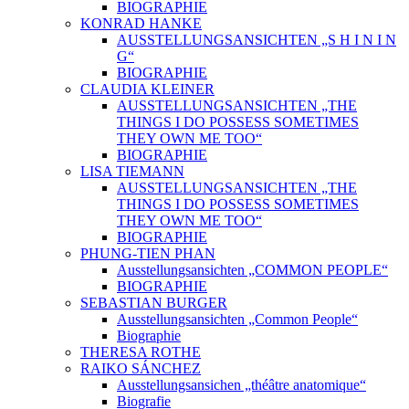
BIOGRAPHIE
KONRAD HANKE
AUSSTELLUNGSANSICHTEN „S H I N I N
G“
BIOGRAPHIE
CLAUDIA KLEINER
AUSSTELLUNGSANSICHTEN „THE
THINGS I DO POSSESS SOMETIMES
THEY OWN ME TOO“
BIOGRAPHIE
LISA TIEMANN
AUSSTELLUNGSANSICHTEN „THE
THINGS I DO POSSESS SOMETIMES
THEY OWN ME TOO“
BIOGRAPHIE
PHUNG-TIEN PHAN
Ausstellungsansichten „COMMON PEOPLE“
BIOGRAPHIE
SEBASTIAN BURGER
Ausstellungsansichten „Common People“
Biographie
THERESA ROTHE
RAIKO SÁNCHEZ
Ausstellungsansichen „théâtre anatomique“
Biografie