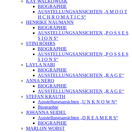
KAY WALKOWIAK
BIOGRAPHIE
AUSSTELLUNGSANSICHTEN „S M O O T
H C H R O M A T I C S“
HENRIKE NAUMANN
BIOGRAPHIE
AUSSTELLUNGSANSICHTEN „P O S S E S
S I O N S“
STINI RÖHRS
BIOGRAPHIE
AUSSTELLUNGSANSICHTEN „P O S S E S
S I O N S“
LAYLA NABI
BIOGRAPHIE
AUSSTELLUNGSANSICHTEN „R A G E“
ANNA NERO
BIOGRAPHIE
AUSSTELLUNGSANSICHTEN „R A G E“
STEFAN KRAUTH
Ausstellungsansichten „U N K N O W N“
Biographie
JOHANNA SEIDEL
Ausstellungsansichten „D R E A M E R S“
BIOGRAPHIE
MARLON WOBST