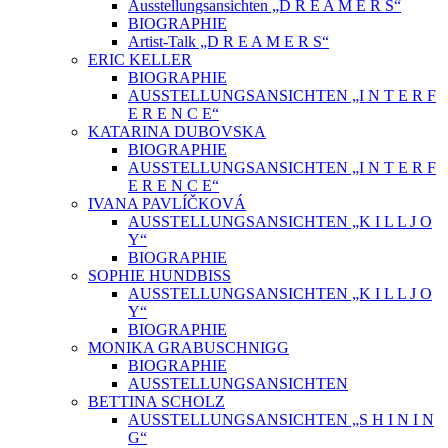
Ausstellungsansichten „D R E A M E R S“
BIOGRAPHIE
Artist-Talk „D R E A M E R S“
ERIC KELLER
BIOGRAPHIE
AUSSTELLUNGSANSICHTEN „I N T E R F
E R E N C E“
KATARINA DUBOVSKA
BIOGRAPHIE
AUSSTELLUNGSANSICHTEN „I N T E R F
E R E N C E“
IVANA PAVLÍČKOVÁ
AUSSTELLUNGSANSICHTEN „K I L L J O
Y“
BIOGRAPHIE
SOPHIE HUNDBISS
AUSSTELLUNGSANSICHTEN „K I L L J O
Y“
BIOGRAPHIE
MONIKA GRABUSCHNIGG
BIOGRAPHIE
AUSSTELLUNGSANSICHTEN
BETTINA SCHOLZ
AUSSTELLUNGSANSICHTEN „S H I N I N
G“