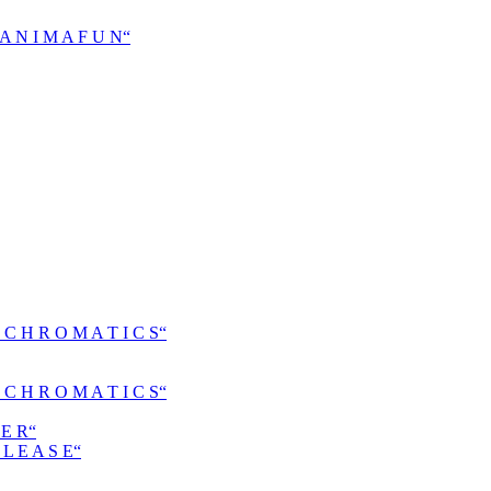
N I M A F U N“
H R O M A T I C S“
H R O M A T I C S“
E R“
 E A S E“