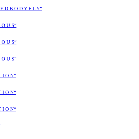
D B O D Y F L Y“
 O U S“
 O U S“
 O U S“
 I O N“
 I O N“
 I O N“
“