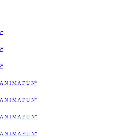
S“
S“
S“
N I M A F U N“
N I M A F U N“
N I M A F U N“
N I M A F U N“