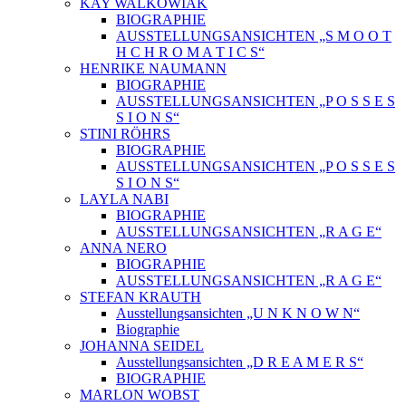
KAY WALKOWIAK
BIOGRAPHIE
AUSSTELLUNGSANSICHTEN „S M O O T
H C H R O M A T I C S“
HENRIKE NAUMANN
BIOGRAPHIE
AUSSTELLUNGSANSICHTEN „P O S S E S
S I O N S“
STINI RÖHRS
BIOGRAPHIE
AUSSTELLUNGSANSICHTEN „P O S S E S
S I O N S“
LAYLA NABI
BIOGRAPHIE
AUSSTELLUNGSANSICHTEN „R A G E“
ANNA NERO
BIOGRAPHIE
AUSSTELLUNGSANSICHTEN „R A G E“
STEFAN KRAUTH
Ausstellungsansichten „U N K N O W N“
Biographie
JOHANNA SEIDEL
Ausstellungsansichten „D R E A M E R S“
BIOGRAPHIE
MARLON WOBST