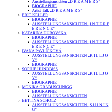
Ausstellungsansichten „D R E A M E R S“
BIOGRAPHIE
Artist-Talk „D R E A M E R S“
ERIC KELLER
BIOGRAPHIE
AUSSTELLUNGSANSICHTEN „I N T E R F
E R E N C E“
KATARINA DUBOVSKA
BIOGRAPHIE
AUSSTELLUNGSANSICHTEN „I N T E R F
E R E N C E“
IVANA PAVLÍČKOVÁ
AUSSTELLUNGSANSICHTEN „K I L L J O
Y“
BIOGRAPHIE
SOPHIE HUNDBISS
AUSSTELLUNGSANSICHTEN „K I L L J O
Y“
BIOGRAPHIE
MONIKA GRABUSCHNIGG
BIOGRAPHIE
AUSSTELLUNGSANSICHTEN
BETTINA SCHOLZ
AUSSTELLUNGSANSICHTEN „S H I N I N
G“