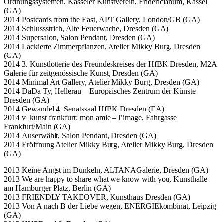
Ordnungssystemen, Kasseler Kunstverein, Fridericianum, Kassel
(GA)
2014 Postcards from the East, APT Gallery, London/GB (GA)
2014 Schlussstrich, Alte Feuerwache, Dresden (GA)
2014 Supersalon, Salon Pendant, Dresden (GA)
2014 Lackierte Zimmerpflanzen, Atelier Mikky Burg, Dresden
(GA)
2014 3. Kunstlotterie des Freundeskreises der HfBK Dresden, M2A
Galerie für zeitgenössische Kunst, Dresden (GA)
2014 Minimal Art Gallery, Atelier Mikky Burg, Dresden (GA)
2014 DaDa Ty, Hellerau – Europäisches Zentrum der Künste
Dresden (GA)
2014 Gewandel 4, Senatssaal HfBK Dresden (EA)
2014 v_kunst frankfurt: mon amie – l’image, Fahrgasse
Frankfurt/Main (GA)
2014 Auserwählt, Salon Pendant, Dresden (GA)
2014 Eröffnung Atelier Mikky Burg, Atelier Mikky Burg, Dresden
(GA)
2013 Keine Angst im Dunkeln, ALTANAGalerie, Dresden (GA)
2013 We are happy to share what we know with you, Kunsthalle
am Hamburger Platz, Berlin (GA)
2013 FRIENDLY TAKEOVER, Kunsthaus Dresden (GA)
2013 Von A nach B der Liebe wegen, ENERGIEkombinat, Leipzig
(GA)