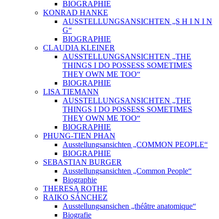
BIOGRAPHIE
KONRAD HANKE
AUSSTELLUNGSANSICHTEN „S H I N I N
G“
BIOGRAPHIE
CLAUDIA KLEINER
AUSSTELLUNGSANSICHTEN „THE
THINGS I DO POSSESS SOMETIMES
THEY OWN ME TOO“
BIOGRAPHIE
LISA TIEMANN
AUSSTELLUNGSANSICHTEN „THE
THINGS I DO POSSESS SOMETIMES
THEY OWN ME TOO“
BIOGRAPHIE
PHUNG-TIEN PHAN
Ausstellungsansichten „COMMON PEOPLE“
BIOGRAPHIE
SEBASTIAN BURGER
Ausstellungsansichten „Common People“
Biographie
THERESA ROTHE
RAIKO SÁNCHEZ
Ausstellungsansichen „théâtre anatomique“
Biografie