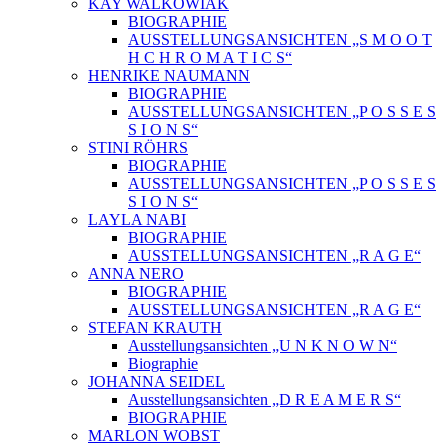
KAY WALKOWIAK
BIOGRAPHIE
AUSSTELLUNGSANSICHTEN „S M O O T
H C H R O M A T I C S“
HENRIKE NAUMANN
BIOGRAPHIE
AUSSTELLUNGSANSICHTEN „P O S S E S
S I O N S“
STINI RÖHRS
BIOGRAPHIE
AUSSTELLUNGSANSICHTEN „P O S S E S
S I O N S“
LAYLA NABI
BIOGRAPHIE
AUSSTELLUNGSANSICHTEN „R A G E“
ANNA NERO
BIOGRAPHIE
AUSSTELLUNGSANSICHTEN „R A G E“
STEFAN KRAUTH
Ausstellungsansichten „U N K N O W N“
Biographie
JOHANNA SEIDEL
Ausstellungsansichten „D R E A M E R S“
BIOGRAPHIE
MARLON WOBST