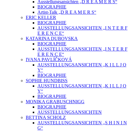
Ausstellungsansichten „D R E A M E R S“
BIOGRAPHIE
Artist-Talk „D R E A M E R S“
ERIC KELLER
BIOGRAPHIE
AUSSTELLUNGSANSICHTEN „I N T E R F
E R E N C E“
KATARINA DUBOVSKA
BIOGRAPHIE
AUSSTELLUNGSANSICHTEN „I N T E R F
E R E N C E“
IVANA PAVLÍČKOVÁ
AUSSTELLUNGSANSICHTEN „K I L L J O
Y“
BIOGRAPHIE
SOPHIE HUNDBISS
AUSSTELLUNGSANSICHTEN „K I L L J O
Y“
BIOGRAPHIE
MONIKA GRABUSCHNIGG
BIOGRAPHIE
AUSSTELLUNGSANSICHTEN
BETTINA SCHOLZ
AUSSTELLUNGSANSICHTEN „S H I N I N
G“