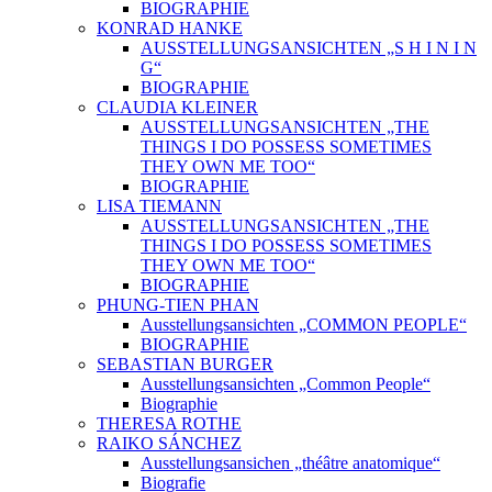
BIOGRAPHIE
KONRAD HANKE
AUSSTELLUNGSANSICHTEN „S H I N I N
G“
BIOGRAPHIE
CLAUDIA KLEINER
AUSSTELLUNGSANSICHTEN „THE
THINGS I DO POSSESS SOMETIMES
THEY OWN ME TOO“
BIOGRAPHIE
LISA TIEMANN
AUSSTELLUNGSANSICHTEN „THE
THINGS I DO POSSESS SOMETIMES
THEY OWN ME TOO“
BIOGRAPHIE
PHUNG-TIEN PHAN
Ausstellungsansichten „COMMON PEOPLE“
BIOGRAPHIE
SEBASTIAN BURGER
Ausstellungsansichten „Common People“
Biographie
THERESA ROTHE
RAIKO SÁNCHEZ
Ausstellungsansichen „théâtre anatomique“
Biografie