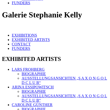
FUNDERS
Galerie Stephanie Kelly
EXHIBITIONS
EXHIBITED ARTISTS
CONTACT
FUNDERS
EXHIBITED ARTISTS
LARS FROHBERG
BIOGRAPHIE
AUSSTELLUNGSANSICHTEN „S A X O N G O L
D C L U B“
ARINA ESSIPOWITSCH
BIOGRAPHIE
AUSSTELLUNGSANSICHTEN „S A X O N G O L
D C L U B“
CAROLINE GÜNTHER
BIOGRAPHIE