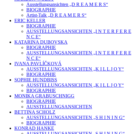
Ausstellungsansichten „D R E A M E R S“
BIOGRAPHIE
Artist-Talk „D R E A M E R S“
ERIC KELLER
BIOGRAPHIE
AUSSTELLUNGSANSICHTEN „I N T E R F E R E
N C E“
KATARINA DUBOVSKA
BIOGRAPHIE
AUSSTELLUNGSANSICHTEN „I N T E R F E R E
N C E“
IVANA PAVLÍČKOVÁ
AUSSTELLUNGSANSICHTEN „K I L L J O Y“
BIOGRAPHIE
SOPHIE HUNDBISS
AUSSTELLUNGSANSICHTEN „K I L L J O Y“
BIOGRAPHIE
MONIKA GRABUSCHNIGG
BIOGRAPHIE
AUSSTELLUNGSANSICHTEN
BETTINA SCHOLZ
AUSSTELLUNGSANSICHTEN „S H I N I N G“
BIOGRAPHIE
KONRAD HANKE
AUSSTELLUNGSANSICHTEN „S H I N I N G“