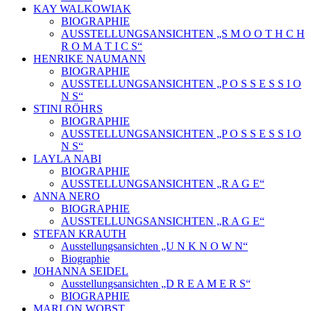
KAY WALKOWIAK
BIOGRAPHIE
AUSSTELLUNGSANSICHTEN „S M O O T H C H
R O M A T I C S“
HENRIKE NAUMANN
BIOGRAPHIE
AUSSTELLUNGSANSICHTEN „P O S S E S S I O
N S“
STINI RÖHRS
BIOGRAPHIE
AUSSTELLUNGSANSICHTEN „P O S S E S S I O
N S“
LAYLA NABI
BIOGRAPHIE
AUSSTELLUNGSANSICHTEN „R A G E“
ANNA NERO
BIOGRAPHIE
AUSSTELLUNGSANSICHTEN „R A G E“
STEFAN KRAUTH
Ausstellungsansichten „U N K N O W N“
Biographie
JOHANNA SEIDEL
Ausstellungsansichten „D R E A M E R S“
BIOGRAPHIE
MARLON WOBST