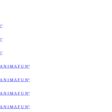
S“
S“
S“
N I M A F U N“
N I M A F U N“
N I M A F U N“
N I M A F U N“