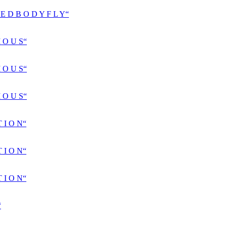
D B O D Y F L Y“
 O U S“
 O U S“
 O U S“
 I O N“
 I O N“
 I O N“
“