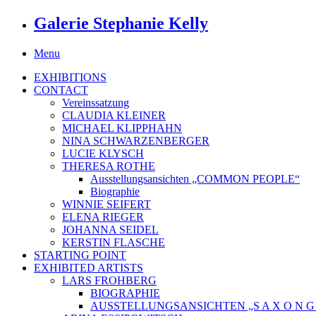
Galerie Stephanie Kelly
Menu
EXHIBITIONS
CONTACT
Vereinssatzung
CLAUDIA KLEINER
MICHAEL KLIPPHAHN
NINA SCHWARZENBERGER
LUCIE KLYSCH
THERESA ROTHE
Ausstellungsansichten „COMMON PEOPLE“
Biographie
WINNIE SEIFERT
ELENA RIEGER
JOHANNA SEIDEL
KERSTIN FLASCHE
STARTING POINT
EXHIBITED ARTISTS
LARS FROHBERG
BIOGRAPHIE
AUSSTELLUNGSANSICHTEN „S A X O N G O