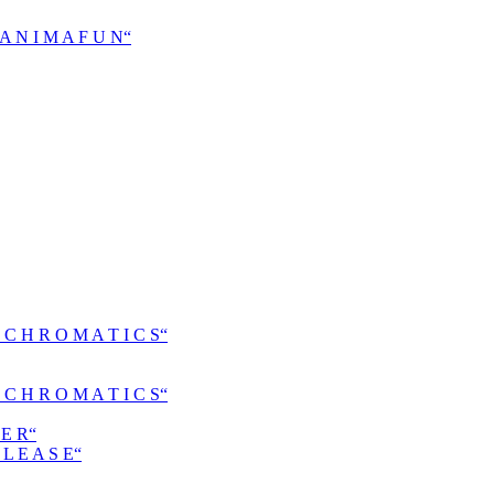
N I M A F U N“
H R O M A T I C S“
H R O M A T I C S“
E R“
 E A S E“