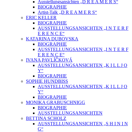
Ausstellungsansichten „D R E A M E R S“
BIOGRAPHIE
Artist-Talk „D R E A M E R S“
ERIC KELLER
BIOGRAPHIE
AUSSTELLUNGSANSICHTEN „I N T E R F
E R E N C E“
KATARINA DUBOVSKA
BIOGRAPHIE
AUSSTELLUNGSANSICHTEN „I N T E R F
E R E N C E“
IVANA PAVLÍČKOVÁ
AUSSTELLUNGSANSICHTEN „K I L L J O
Y“
BIOGRAPHIE
SOPHIE HUNDBISS
AUSSTELLUNGSANSICHTEN „K I L L J O
Y“
BIOGRAPHIE
MONIKA GRABUSCHNIGG
BIOGRAPHIE
AUSSTELLUNGSANSICHTEN
BETTINA SCHOLZ
AUSSTELLUNGSANSICHTEN „S H I N I N
G“