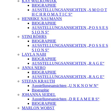
KAY WALKOWIAK
BIOGRAPHIE
AUSSTELLUNGSANSICHTEN „S M O O T
H C H R O M A T I C S“
HENRIKE NAUMANN
BIOGRAPHIE
AUSSTELLUNGSANSICHTEN „P O S S E S
S I O N S“
STINI RÖHRS
BIOGRAPHIE
AUSSTELLUNGSANSICHTEN „P O S S E S
S I O N S“
LAYLA NABI
BIOGRAPHIE
AUSSTELLUNGSANSICHTEN „R A G E“
ANNA NERO
BIOGRAPHIE
AUSSTELLUNGSANSICHTEN „R A G E“
STEFAN KRAUTH
Ausstellungsansichten „U N K N O W N“
Biographie
JOHANNA SEIDEL
Ausstellungsansichten „D R E A M E R S“
BIOGRAPHIE
MARLON WOBST