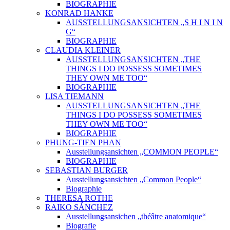
BIOGRAPHIE
KONRAD HANKE
AUSSTELLUNGSANSICHTEN „S H I N I N
G“
BIOGRAPHIE
CLAUDIA KLEINER
AUSSTELLUNGSANSICHTEN „THE
THINGS I DO POSSESS SOMETIMES
THEY OWN ME TOO“
BIOGRAPHIE
LISA TIEMANN
AUSSTELLUNGSANSICHTEN „THE
THINGS I DO POSSESS SOMETIMES
THEY OWN ME TOO“
BIOGRAPHIE
PHUNG-TIEN PHAN
Ausstellungsansichten „COMMON PEOPLE“
BIOGRAPHIE
SEBASTIAN BURGER
Ausstellungsansichten „Common People“
Biographie
THERESA ROTHE
RAIKO SÁNCHEZ
Ausstellungsansichen „théâtre anatomique“
Biografie