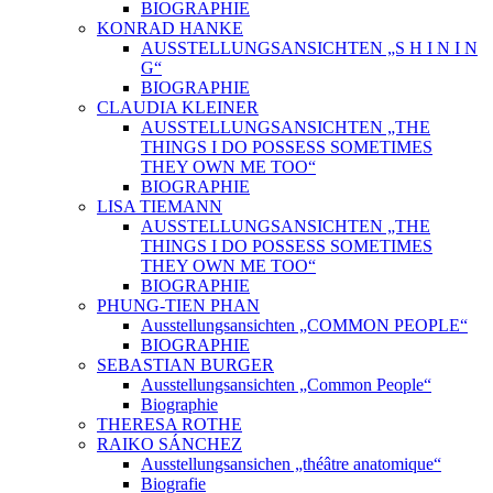
BIOGRAPHIE
KONRAD HANKE
AUSSTELLUNGSANSICHTEN „S H I N I N
G“
BIOGRAPHIE
CLAUDIA KLEINER
AUSSTELLUNGSANSICHTEN „THE
THINGS I DO POSSESS SOMETIMES
THEY OWN ME TOO“
BIOGRAPHIE
LISA TIEMANN
AUSSTELLUNGSANSICHTEN „THE
THINGS I DO POSSESS SOMETIMES
THEY OWN ME TOO“
BIOGRAPHIE
PHUNG-TIEN PHAN
Ausstellungsansichten „COMMON PEOPLE“
BIOGRAPHIE
SEBASTIAN BURGER
Ausstellungsansichten „Common People“
Biographie
THERESA ROTHE
RAIKO SÁNCHEZ
Ausstellungsansichen „théâtre anatomique“
Biografie