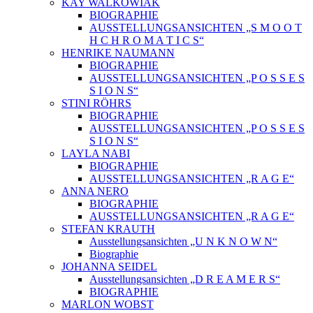
KAY WALKOWIAK
BIOGRAPHIE
AUSSTELLUNGSANSICHTEN „S M O O T
H C H R O M A T I C S“
HENRIKE NAUMANN
BIOGRAPHIE
AUSSTELLUNGSANSICHTEN „P O S S E S
S I O N S“
STINI RÖHRS
BIOGRAPHIE
AUSSTELLUNGSANSICHTEN „P O S S E S
S I O N S“
LAYLA NABI
BIOGRAPHIE
AUSSTELLUNGSANSICHTEN „R A G E“
ANNA NERO
BIOGRAPHIE
AUSSTELLUNGSANSICHTEN „R A G E“
STEFAN KRAUTH
Ausstellungsansichten „U N K N O W N“
Biographie
JOHANNA SEIDEL
Ausstellungsansichten „D R E A M E R S“
BIOGRAPHIE
MARLON WOBST