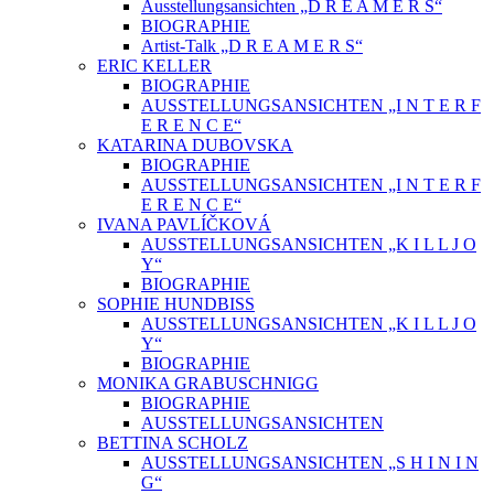
Ausstellungsansichten „D R E A M E R S“
BIOGRAPHIE
Artist-Talk „D R E A M E R S“
ERIC KELLER
BIOGRAPHIE
AUSSTELLUNGSANSICHTEN „I N T E R F
E R E N C E“
KATARINA DUBOVSKA
BIOGRAPHIE
AUSSTELLUNGSANSICHTEN „I N T E R F
E R E N C E“
IVANA PAVLÍČKOVÁ
AUSSTELLUNGSANSICHTEN „K I L L J O
Y“
BIOGRAPHIE
SOPHIE HUNDBISS
AUSSTELLUNGSANSICHTEN „K I L L J O
Y“
BIOGRAPHIE
MONIKA GRABUSCHNIGG
BIOGRAPHIE
AUSSTELLUNGSANSICHTEN
BETTINA SCHOLZ
AUSSTELLUNGSANSICHTEN „S H I N I N
G“