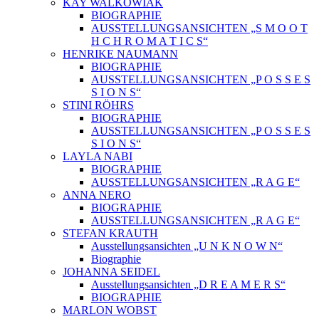
KAY WALKOWIAK
BIOGRAPHIE
AUSSTELLUNGSANSICHTEN „S M O O T
H C H R O M A T I C S“
HENRIKE NAUMANN
BIOGRAPHIE
AUSSTELLUNGSANSICHTEN „P O S S E S
S I O N S“
STINI RÖHRS
BIOGRAPHIE
AUSSTELLUNGSANSICHTEN „P O S S E S
S I O N S“
LAYLA NABI
BIOGRAPHIE
AUSSTELLUNGSANSICHTEN „R A G E“
ANNA NERO
BIOGRAPHIE
AUSSTELLUNGSANSICHTEN „R A G E“
STEFAN KRAUTH
Ausstellungsansichten „U N K N O W N“
Biographie
JOHANNA SEIDEL
Ausstellungsansichten „D R E A M E R S“
BIOGRAPHIE
MARLON WOBST