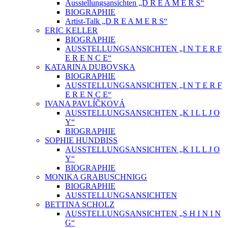
Ausstellungsansichten „D R E A M E R S“
BIOGRAPHIE
Artist-Talk „D R E A M E R S“
ERIC KELLER
BIOGRAPHIE
AUSSTELLUNGSANSICHTEN „I N T E R F
E R E N C E“
KATARINA DUBOVSKA
BIOGRAPHIE
AUSSTELLUNGSANSICHTEN „I N T E R F
E R E N C E“
IVANA PAVLÍČKOVÁ
AUSSTELLUNGSANSICHTEN „K I L L J O
Y“
BIOGRAPHIE
SOPHIE HUNDBISS
AUSSTELLUNGSANSICHTEN „K I L L J O
Y“
BIOGRAPHIE
MONIKA GRABUSCHNIGG
BIOGRAPHIE
AUSSTELLUNGSANSICHTEN
BETTINA SCHOLZ
AUSSTELLUNGSANSICHTEN „S H I N I N
G“