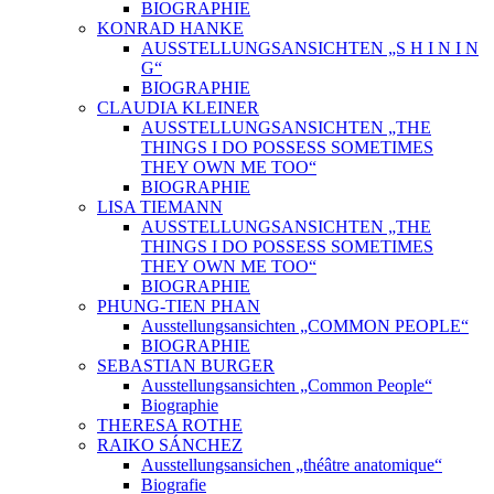
BIOGRAPHIE
KONRAD HANKE
AUSSTELLUNGSANSICHTEN „S H I N I N
G“
BIOGRAPHIE
CLAUDIA KLEINER
AUSSTELLUNGSANSICHTEN „THE
THINGS I DO POSSESS SOMETIMES
THEY OWN ME TOO“
BIOGRAPHIE
LISA TIEMANN
AUSSTELLUNGSANSICHTEN „THE
THINGS I DO POSSESS SOMETIMES
THEY OWN ME TOO“
BIOGRAPHIE
PHUNG-TIEN PHAN
Ausstellungsansichten „COMMON PEOPLE“
BIOGRAPHIE
SEBASTIAN BURGER
Ausstellungsansichten „Common People“
Biographie
THERESA ROTHE
RAIKO SÁNCHEZ
Ausstellungsansichen „théâtre anatomique“
Biografie