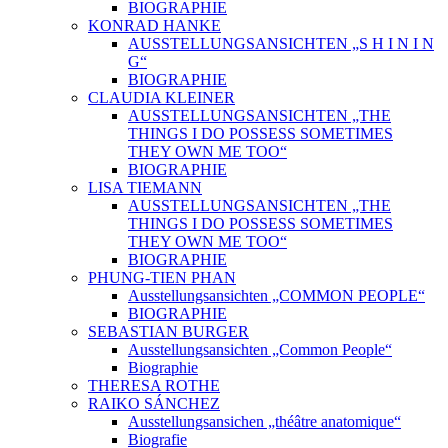
BIOGRAPHIE
KONRAD HANKE
AUSSTELLUNGSANSICHTEN „S H I N I N
G“
BIOGRAPHIE
CLAUDIA KLEINER
AUSSTELLUNGSANSICHTEN „THE
THINGS I DO POSSESS SOMETIMES
THEY OWN ME TOO“
BIOGRAPHIE
LISA TIEMANN
AUSSTELLUNGSANSICHTEN „THE
THINGS I DO POSSESS SOMETIMES
THEY OWN ME TOO“
BIOGRAPHIE
PHUNG-TIEN PHAN
Ausstellungsansichten „COMMON PEOPLE“
BIOGRAPHIE
SEBASTIAN BURGER
Ausstellungsansichten „Common People“
Biographie
THERESA ROTHE
RAIKO SÁNCHEZ
Ausstellungsansichen „théâtre anatomique“
Biografie