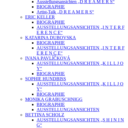
Ausstellungsansichten „D R E A M E R S“
BIOGRAPHIE
Artist-Talk „D R E A M E R S“
ERIC KELLER
BIOGRAPHIE
AUSSTELLUNGSANSICHTEN „I N T E R F
E R E N C E“
KATARINA DUBOVSKA
BIOGRAPHIE
AUSSTELLUNGSANSICHTEN „I N T E R F
E R E N C E“
IVANA PAVLÍČKOVÁ
AUSSTELLUNGSANSICHTEN „K I L L J O
Y“
BIOGRAPHIE
SOPHIE HUNDBISS
AUSSTELLUNGSANSICHTEN „K I L L J O
Y“
BIOGRAPHIE
MONIKA GRABUSCHNIGG
BIOGRAPHIE
AUSSTELLUNGSANSICHTEN
BETTINA SCHOLZ
AUSSTELLUNGSANSICHTEN „S H I N I N
G“