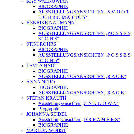
KAY WALKOWIAK
BIOGRAPHIE
AUSSTELLUNGSANSICHTEN „S M O O T
H C H R O M A T I C S“
HENRIKE NAUMANN
BIOGRAPHIE
AUSSTELLUNGSANSICHTEN „P O S S E S
S I O N S“
STINI RÖHRS
BIOGRAPHIE
AUSSTELLUNGSANSICHTEN „P O S S E S
S I O N S“
LAYLA NABI
BIOGRAPHIE
AUSSTELLUNGSANSICHTEN „R A G E“
ANNA NERO
BIOGRAPHIE
AUSSTELLUNGSANSICHTEN „R A G E“
STEFAN KRAUTH
Ausstellungsansichten „U N K N O W N“
Biographie
JOHANNA SEIDEL
Ausstellungsansichten „D R E A M E R S“
BIOGRAPHIE
MARLON WOBST