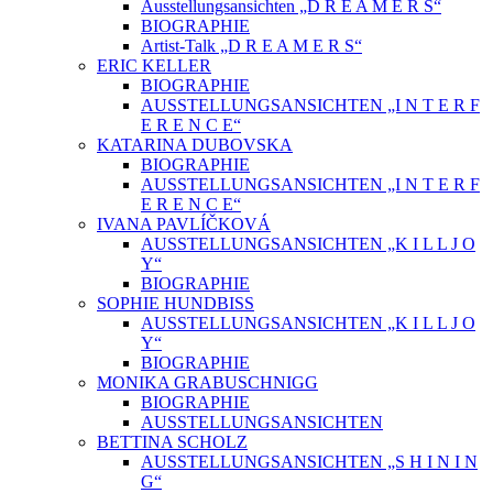
Ausstellungsansichten „D R E A M E R S“
BIOGRAPHIE
Artist-Talk „D R E A M E R S“
ERIC KELLER
BIOGRAPHIE
AUSSTELLUNGSANSICHTEN „I N T E R F
E R E N C E“
KATARINA DUBOVSKA
BIOGRAPHIE
AUSSTELLUNGSANSICHTEN „I N T E R F
E R E N C E“
IVANA PAVLÍČKOVÁ
AUSSTELLUNGSANSICHTEN „K I L L J O
Y“
BIOGRAPHIE
SOPHIE HUNDBISS
AUSSTELLUNGSANSICHTEN „K I L L J O
Y“
BIOGRAPHIE
MONIKA GRABUSCHNIGG
BIOGRAPHIE
AUSSTELLUNGSANSICHTEN
BETTINA SCHOLZ
AUSSTELLUNGSANSICHTEN „S H I N I N
G“