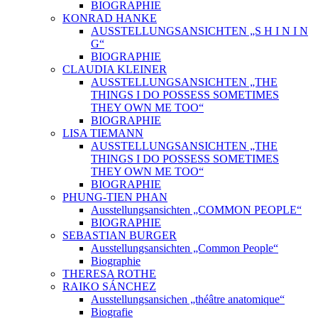
BIOGRAPHIE
KONRAD HANKE
AUSSTELLUNGSANSICHTEN „S H I N I N
G“
BIOGRAPHIE
CLAUDIA KLEINER
AUSSTELLUNGSANSICHTEN „THE
THINGS I DO POSSESS SOMETIMES
THEY OWN ME TOO“
BIOGRAPHIE
LISA TIEMANN
AUSSTELLUNGSANSICHTEN „THE
THINGS I DO POSSESS SOMETIMES
THEY OWN ME TOO“
BIOGRAPHIE
PHUNG-TIEN PHAN
Ausstellungsansichten „COMMON PEOPLE“
BIOGRAPHIE
SEBASTIAN BURGER
Ausstellungsansichten „Common People“
Biographie
THERESA ROTHE
RAIKO SÁNCHEZ
Ausstellungsansichen „théâtre anatomique“
Biografie