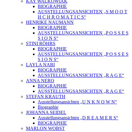
KAY WALKOWIAK
BIOGRAPHIE
AUSSTELLUNGSANSICHTEN „S M O O T
H C H R O M A T I C S“
HENRIKE NAUMANN
BIOGRAPHIE
AUSSTELLUNGSANSICHTEN „P O S S E S
S I O N S“
STINI RÖHRS
BIOGRAPHIE
AUSSTELLUNGSANSICHTEN „P O S S E S
S I O N S“
LAYLA NABI
BIOGRAPHIE
AUSSTELLUNGSANSICHTEN „R A G E“
ANNA NERO
BIOGRAPHIE
AUSSTELLUNGSANSICHTEN „R A G E“
STEFAN KRAUTH
Ausstellungsansichten „U N K N O W N“
Biographie
JOHANNA SEIDEL
Ausstellungsansichten „D R E A M E R S“
BIOGRAPHIE
MARLON WOBST