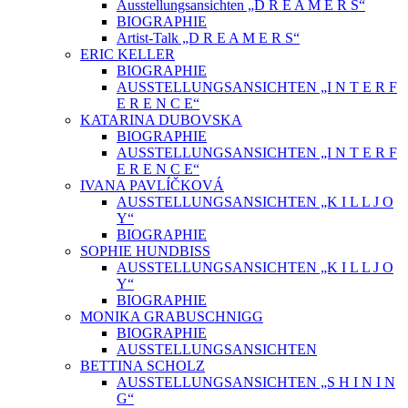
Ausstellungsansichten „D R E A M E R S“
BIOGRAPHIE
Artist-Talk „D R E A M E R S“
ERIC KELLER
BIOGRAPHIE
AUSSTELLUNGSANSICHTEN „I N T E R F
E R E N C E“
KATARINA DUBOVSKA
BIOGRAPHIE
AUSSTELLUNGSANSICHTEN „I N T E R F
E R E N C E“
IVANA PAVLÍČKOVÁ
AUSSTELLUNGSANSICHTEN „K I L L J O
Y“
BIOGRAPHIE
SOPHIE HUNDBISS
AUSSTELLUNGSANSICHTEN „K I L L J O
Y“
BIOGRAPHIE
MONIKA GRABUSCHNIGG
BIOGRAPHIE
AUSSTELLUNGSANSICHTEN
BETTINA SCHOLZ
AUSSTELLUNGSANSICHTEN „S H I N I N
G“