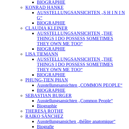
BIOGRAPHIE
KONRAD HANKE
AUSSTELLUNGSANSICHTEN „S H I N I N
G“
BIOGRAPHIE
CLAUDIA KLEINER
AUSSTELLUNGSANSICHTEN „THE
THINGS I DO POSSESS SOMETIMES
THEY OWN ME TOO“
BIOGRAPHIE
LISA TIEMANN
AUSSTELLUNGSANSICHTEN „THE
THINGS I DO POSSESS SOMETIMES
THEY OWN ME TOO“
BIOGRAPHIE
PHUNG-TIEN PHAN
Ausstellungsansichten „COMMON PEOPLE“
BIOGRAPHIE
SEBASTIAN BURGER
Ausstellungsansichten „Common People“
Biographie
THERESA ROTHE
RAIKO SÁNCHEZ
Ausstellungsansichen „théâtre anatomique“
Biografie