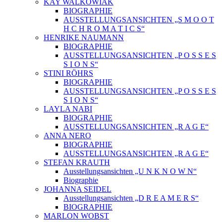
KAY WALKOWIAK
BIOGRAPHIE
AUSSTELLUNGSANSICHTEN „S M O O T
H C H R O M A T I C S“
HENRIKE NAUMANN
BIOGRAPHIE
AUSSTELLUNGSANSICHTEN „P O S S E S
S I O N S“
STINI RÖHRS
BIOGRAPHIE
AUSSTELLUNGSANSICHTEN „P O S S E S
S I O N S“
LAYLA NABI
BIOGRAPHIE
AUSSTELLUNGSANSICHTEN „R A G E“
ANNA NERO
BIOGRAPHIE
AUSSTELLUNGSANSICHTEN „R A G E“
STEFAN KRAUTH
Ausstellungsansichten „U N K N O W N“
Biographie
JOHANNA SEIDEL
Ausstellungsansichten „D R E A M E R S“
BIOGRAPHIE
MARLON WOBST