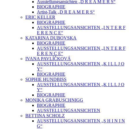
Ausstellungsansichten „D R E A M E R S“
BIOGRAPHIE
Artist-Talk „D R E A M E R S“
ERIC KELLER
BIOGRAPHIE
AUSSTELLUNGSANSICHTEN „I N T E R F
E R E N C E“
KATARINA DUBOVSKA
BIOGRAPHIE
AUSSTELLUNGSANSICHTEN „I N T E R F
E R E N C E“
IVANA PAVLÍČKOVÁ
AUSSTELLUNGSANSICHTEN „K I L L J O
Y“
BIOGRAPHIE
SOPHIE HUNDBISS
AUSSTELLUNGSANSICHTEN „K I L L J O
Y“
BIOGRAPHIE
MONIKA GRABUSCHNIGG
BIOGRAPHIE
AUSSTELLUNGSANSICHTEN
BETTINA SCHOLZ
AUSSTELLUNGSANSICHTEN „S H I N I N
G“