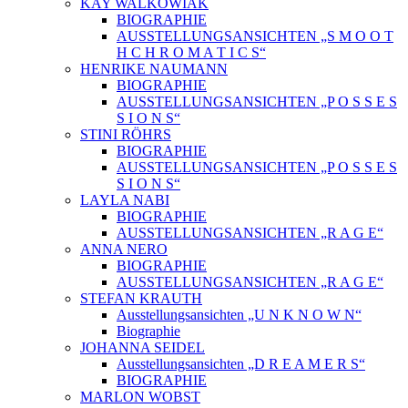
KAY WALKOWIAK
BIOGRAPHIE
AUSSTELLUNGSANSICHTEN „S M O O T
H C H R O M A T I C S“
HENRIKE NAUMANN
BIOGRAPHIE
AUSSTELLUNGSANSICHTEN „P O S S E S
S I O N S“
STINI RÖHRS
BIOGRAPHIE
AUSSTELLUNGSANSICHTEN „P O S S E S
S I O N S“
LAYLA NABI
BIOGRAPHIE
AUSSTELLUNGSANSICHTEN „R A G E“
ANNA NERO
BIOGRAPHIE
AUSSTELLUNGSANSICHTEN „R A G E“
STEFAN KRAUTH
Ausstellungsansichten „U N K N O W N“
Biographie
JOHANNA SEIDEL
Ausstellungsansichten „D R E A M E R S“
BIOGRAPHIE
MARLON WOBST