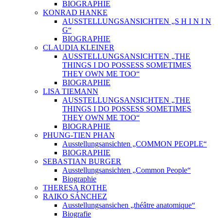
BIOGRAPHIE
KONRAD HANKE
AUSSTELLUNGSANSICHTEN „S H I N I N
G“
BIOGRAPHIE
CLAUDIA KLEINER
AUSSTELLUNGSANSICHTEN „THE
THINGS I DO POSSESS SOMETIMES
THEY OWN ME TOO“
BIOGRAPHIE
LISA TIEMANN
AUSSTELLUNGSANSICHTEN „THE
THINGS I DO POSSESS SOMETIMES
THEY OWN ME TOO“
BIOGRAPHIE
PHUNG-TIEN PHAN
Ausstellungsansichten „COMMON PEOPLE“
BIOGRAPHIE
SEBASTIAN BURGER
Ausstellungsansichten „Common People“
Biographie
THERESA ROTHE
RAIKO SÁNCHEZ
Ausstellungsansichen „théâtre anatomique“
Biografie