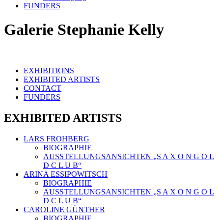
FUNDERS
Galerie Stephanie Kelly
EXHIBITIONS
EXHIBITED ARTISTS
CONTACT
FUNDERS
EXHIBITED ARTISTS
LARS FROHBERG
BIOGRAPHIE
AUSSTELLUNGSANSICHTEN „S A X O N G O L
D C L U B“
ARINA ESSIPOWITSCH
BIOGRAPHIE
AUSSTELLUNGSANSICHTEN „S A X O N G O L
D C L U B“
CAROLINE GÜNTHER
BIOGRAPHIE