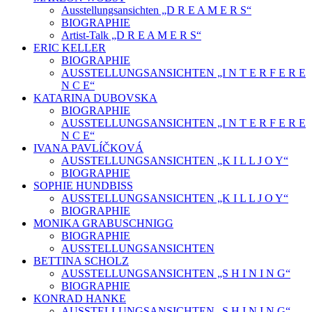
Ausstellungsansichten „D R E A M E R S“
BIOGRAPHIE
Artist-Talk „D R E A M E R S“
ERIC KELLER
BIOGRAPHIE
AUSSTELLUNGSANSICHTEN „I N T E R F E R E
N C E“
KATARINA DUBOVSKA
BIOGRAPHIE
AUSSTELLUNGSANSICHTEN „I N T E R F E R E
N C E“
IVANA PAVLÍČKOVÁ
AUSSTELLUNGSANSICHTEN „K I L L J O Y“
BIOGRAPHIE
SOPHIE HUNDBISS
AUSSTELLUNGSANSICHTEN „K I L L J O Y“
BIOGRAPHIE
MONIKA GRABUSCHNIGG
BIOGRAPHIE
AUSSTELLUNGSANSICHTEN
BETTINA SCHOLZ
AUSSTELLUNGSANSICHTEN „S H I N I N G“
BIOGRAPHIE
KONRAD HANKE
AUSSTELLUNGSANSICHTEN „S H I N I N G“