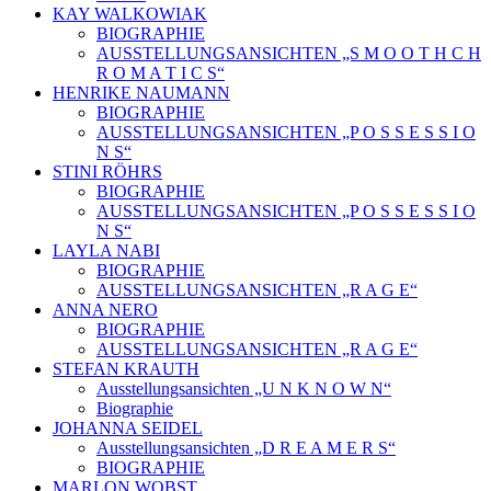
KAY WALKOWIAK
BIOGRAPHIE
AUSSTELLUNGSANSICHTEN „S M O O T H C H
R O M A T I C S“
HENRIKE NAUMANN
BIOGRAPHIE
AUSSTELLUNGSANSICHTEN „P O S S E S S I O
N S“
STINI RÖHRS
BIOGRAPHIE
AUSSTELLUNGSANSICHTEN „P O S S E S S I O
N S“
LAYLA NABI
BIOGRAPHIE
AUSSTELLUNGSANSICHTEN „R A G E“
ANNA NERO
BIOGRAPHIE
AUSSTELLUNGSANSICHTEN „R A G E“
STEFAN KRAUTH
Ausstellungsansichten „U N K N O W N“
Biographie
JOHANNA SEIDEL
Ausstellungsansichten „D R E A M E R S“
BIOGRAPHIE
MARLON WOBST