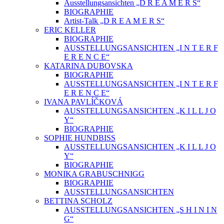
Ausstellungsansichten „D R E A M E R S“
BIOGRAPHIE
Artist-Talk „D R E A M E R S“
ERIC KELLER
BIOGRAPHIE
AUSSTELLUNGSANSICHTEN „I N T E R F
E R E N C E“
KATARINA DUBOVSKA
BIOGRAPHIE
AUSSTELLUNGSANSICHTEN „I N T E R F
E R E N C E“
IVANA PAVLÍČKOVÁ
AUSSTELLUNGSANSICHTEN „K I L L J O
Y“
BIOGRAPHIE
SOPHIE HUNDBISS
AUSSTELLUNGSANSICHTEN „K I L L J O
Y“
BIOGRAPHIE
MONIKA GRABUSCHNIGG
BIOGRAPHIE
AUSSTELLUNGSANSICHTEN
BETTINA SCHOLZ
AUSSTELLUNGSANSICHTEN „S H I N I N
G“