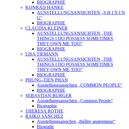
BIOGRAPHIE
KONRAD HANKE
AUSSTELLUNGSANSICHTEN „S H I N I N
G“
BIOGRAPHIE
CLAUDIA KLEINER
AUSSTELLUNGSANSICHTEN „THE
THINGS I DO POSSESS SOMETIMES
THEY OWN ME TOO“
BIOGRAPHIE
LISA TIEMANN
AUSSTELLUNGSANSICHTEN „THE
THINGS I DO POSSESS SOMETIMES
THEY OWN ME TOO“
BIOGRAPHIE
PHUNG-TIEN PHAN
Ausstellungsansichten „COMMON PEOPLE“
BIOGRAPHIE
SEBASTIAN BURGER
Ausstellungsansichten „Common People“
Biographie
THERESA ROTHE
RAIKO SÁNCHEZ
Ausstellungsansichen „théâtre anatomique“
Biografie