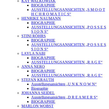
KAY WALKOWIAK
BIOGRAPHIE
AUSSTELLUNGSANSICHTEN „S M O O T
H C H R O M A T I C S“
HENRIKE NAUMANN
BIOGRAPHIE
AUSSTELLUNGSANSICHTEN „P O S S E S
S I O N S“
STINI RÖHRS
BIOGRAPHIE
AUSSTELLUNGSANSICHTEN „P O S S E S
S I O N S“
LAYLA NABI
BIOGRAPHIE
AUSSTELLUNGSANSICHTEN „R A G E“
ANNA NERO
BIOGRAPHIE
AUSSTELLUNGSANSICHTEN „R A G E“
STEFAN KRAUTH
Ausstellungsansichten „U N K N O W N“
Biographie
JOHANNA SEIDEL
Ausstellungsansichten „D R E A M E R S“
BIOGRAPHIE
MARLON WOBST