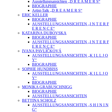
Ausstellungsansichten „D R E A M E R S“
BIOGRAPHIE
Artist-Talk „D R E A M E R S“
ERIC KELLER
BIOGRAPHIE
AUSSTELLUNGSANSICHTEN „I N T E R F
E R E N C E“
KATARINA DUBOVSKA
BIOGRAPHIE
AUSSTELLUNGSANSICHTEN „I N T E R F
E R E N C E“
IVANA PAVLÍČKOVÁ
AUSSTELLUNGSANSICHTEN „K I L L J O
Y“
BIOGRAPHIE
SOPHIE HUNDBISS
AUSSTELLUNGSANSICHTEN „K I L L J O
Y“
BIOGRAPHIE
MONIKA GRABUSCHNIGG
BIOGRAPHIE
AUSSTELLUNGSANSICHTEN
BETTINA SCHOLZ
AUSSTELLUNGSANSICHTEN „S H I N I N
G“