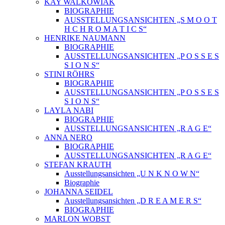
KAY WALKOWIAK
BIOGRAPHIE
AUSSTELLUNGSANSICHTEN „S M O O T
H C H R O M A T I C S“
HENRIKE NAUMANN
BIOGRAPHIE
AUSSTELLUNGSANSICHTEN „P O S S E S
S I O N S“
STINI RÖHRS
BIOGRAPHIE
AUSSTELLUNGSANSICHTEN „P O S S E S
S I O N S“
LAYLA NABI
BIOGRAPHIE
AUSSTELLUNGSANSICHTEN „R A G E“
ANNA NERO
BIOGRAPHIE
AUSSTELLUNGSANSICHTEN „R A G E“
STEFAN KRAUTH
Ausstellungsansichten „U N K N O W N“
Biographie
JOHANNA SEIDEL
Ausstellungsansichten „D R E A M E R S“
BIOGRAPHIE
MARLON WOBST