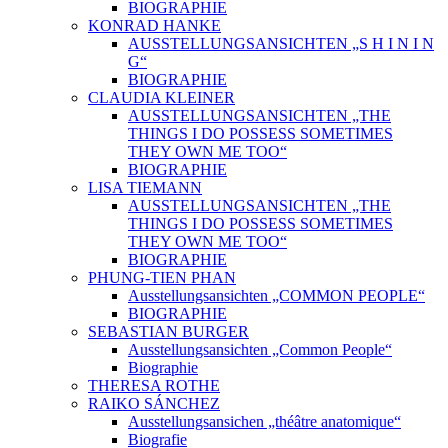
BIOGRAPHIE
KONRAD HANKE
AUSSTELLUNGSANSICHTEN „S H I N I N
G“
BIOGRAPHIE
CLAUDIA KLEINER
AUSSTELLUNGSANSICHTEN „THE
THINGS I DO POSSESS SOMETIMES
THEY OWN ME TOO“
BIOGRAPHIE
LISA TIEMANN
AUSSTELLUNGSANSICHTEN „THE
THINGS I DO POSSESS SOMETIMES
THEY OWN ME TOO“
BIOGRAPHIE
PHUNG-TIEN PHAN
Ausstellungsansichten „COMMON PEOPLE“
BIOGRAPHIE
SEBASTIAN BURGER
Ausstellungsansichten „Common People“
Biographie
THERESA ROTHE
RAIKO SÁNCHEZ
Ausstellungsansichen „théâtre anatomique“
Biografie