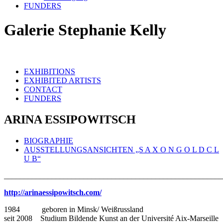
FUNDERS
Galerie Stephanie Kelly
EXHIBITIONS
EXHIBITED ARTISTS
CONTACT
FUNDERS
ARINA ESSIPOWITSCH
BIOGRAPHIE
AUSSTELLUNGSANSICHTEN „S A X O N G O L D C L
U B“
_______________________________________________________
http://arinaessipowitsch.com/
1984 geboren in Minsk/ Weißrussland
seit 2008 Studium Bildende Kunst an der Université Aix-Marseille