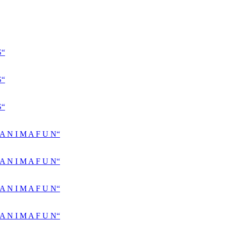
S“
S“
S“
N I M A F U N“
N I M A F U N“
N I M A F U N“
N I M A F U N“