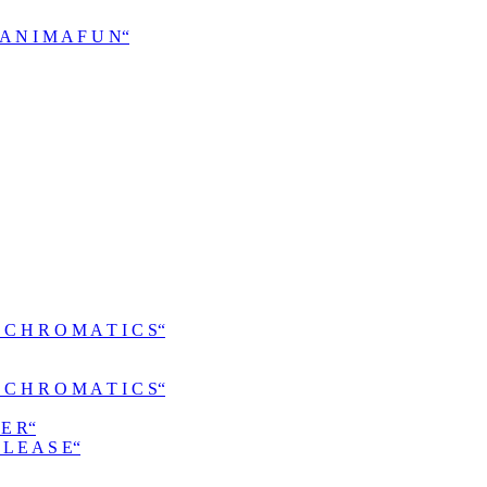
N I M A F U N“
H R O M A T I C S“
H R O M A T I C S“
E R“
 E A S E“