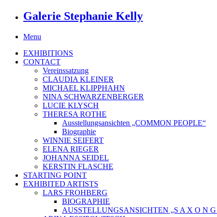
Galerie Stephanie Kelly
Menu
EXHIBITIONS
CONTACT
Vereinssatzung
CLAUDIA KLEINER
MICHAEL KLIPPHAHN
NINA SCHWARZENBERGER
LUCIE KLYSCH
THERESA ROTHE
Ausstellungsansichten „COMMON PEOPLE“
Biographie
WINNIE SEIFERT
ELENA RIEGER
JOHANNA SEIDEL
KERSTIN FLASCHE
STARTING POINT
EXHIBITED ARTISTS
LARS FROHBERG
BIOGRAPHIE
AUSSTELLUNGSANSICHTEN „S A X O N G O