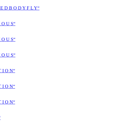
D B O D Y F L Y“
 O U S“
 O U S“
 O U S“
 I O N“
 I O N“
 I O N“
“