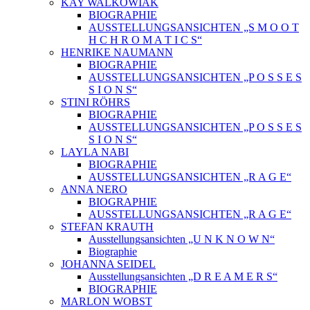
KAY WALKOWIAK
BIOGRAPHIE
AUSSTELLUNGSANSICHTEN „S M O O T
H C H R O M A T I C S“
HENRIKE NAUMANN
BIOGRAPHIE
AUSSTELLUNGSANSICHTEN „P O S S E S
S I O N S“
STINI RÖHRS
BIOGRAPHIE
AUSSTELLUNGSANSICHTEN „P O S S E S
S I O N S“
LAYLA NABI
BIOGRAPHIE
AUSSTELLUNGSANSICHTEN „R A G E“
ANNA NERO
BIOGRAPHIE
AUSSTELLUNGSANSICHTEN „R A G E“
STEFAN KRAUTH
Ausstellungsansichten „U N K N O W N“
Biographie
JOHANNA SEIDEL
Ausstellungsansichten „D R E A M E R S“
BIOGRAPHIE
MARLON WOBST