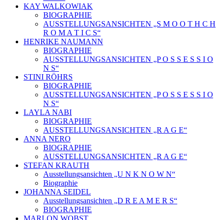
KAY WALKOWIAK
BIOGRAPHIE
AUSSTELLUNGSANSICHTEN „S M O O T H C H
R O M A T I C S“
HENRIKE NAUMANN
BIOGRAPHIE
AUSSTELLUNGSANSICHTEN „P O S S E S S I O
N S“
STINI RÖHRS
BIOGRAPHIE
AUSSTELLUNGSANSICHTEN „P O S S E S S I O
N S“
LAYLA NABI
BIOGRAPHIE
AUSSTELLUNGSANSICHTEN „R A G E“
ANNA NERO
BIOGRAPHIE
AUSSTELLUNGSANSICHTEN „R A G E“
STEFAN KRAUTH
Ausstellungsansichten „U N K N O W N“
Biographie
JOHANNA SEIDEL
Ausstellungsansichten „D R E A M E R S“
BIOGRAPHIE
MARLON WOBST