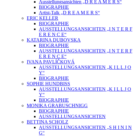
Ausstellungsansichten „D R E A M E R S“
BIOGRAPHIE
Artist-Talk „D R E A M E R S“
ERIC KELLER
BIOGRAPHIE
AUSSTELLUNGSANSICHTEN „I N T E R F
E R E N C E“
KATARINA DUBOVSKA
BIOGRAPHIE
AUSSTELLUNGSANSICHTEN „I N T E R F
E R E N C E“
IVANA PAVLÍČKOVÁ
AUSSTELLUNGSANSICHTEN „K I L L J O
Y“
BIOGRAPHIE
SOPHIE HUNDBISS
AUSSTELLUNGSANSICHTEN „K I L L J O
Y“
BIOGRAPHIE
MONIKA GRABUSCHNIGG
BIOGRAPHIE
AUSSTELLUNGSANSICHTEN
BETTINA SCHOLZ
AUSSTELLUNGSANSICHTEN „S H I N I N
G“