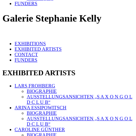
FUNDERS
Galerie Stephanie Kelly
EXHIBITIONS
EXHIBITED ARTISTS
CONTACT
FUNDERS
EXHIBITED ARTISTS
LARS FROHBERG
BIOGRAPHIE
AUSSTELLUNGSANSICHTEN „S A X O N G O L
D C L U B“
ARINA ESSIPOWITSCH
BIOGRAPHIE
AUSSTELLUNGSANSICHTEN „S A X O N G O L
D C L U B“
CAROLINE GÜNTHER
BIOGRAPHIE