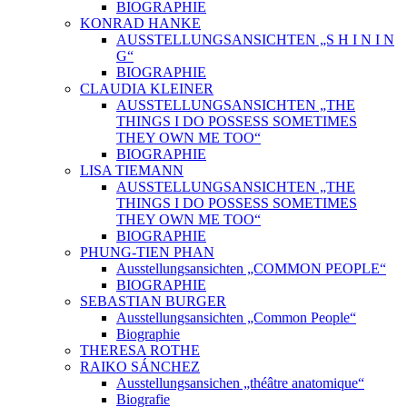
BIOGRAPHIE
KONRAD HANKE
AUSSTELLUNGSANSICHTEN „S H I N I N
G“
BIOGRAPHIE
CLAUDIA KLEINER
AUSSTELLUNGSANSICHTEN „THE
THINGS I DO POSSESS SOMETIMES
THEY OWN ME TOO“
BIOGRAPHIE
LISA TIEMANN
AUSSTELLUNGSANSICHTEN „THE
THINGS I DO POSSESS SOMETIMES
THEY OWN ME TOO“
BIOGRAPHIE
PHUNG-TIEN PHAN
Ausstellungsansichten „COMMON PEOPLE“
BIOGRAPHIE
SEBASTIAN BURGER
Ausstellungsansichten „Common People“
Biographie
THERESA ROTHE
RAIKO SÁNCHEZ
Ausstellungsansichen „théâtre anatomique“
Biografie