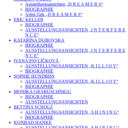
Ausstellungsansichten „D R E A M E R S“
BIOGRAPHIE
Artist-Talk „D R E A M E R S“
ERIC KELLER
BIOGRAPHIE
AUSSTELLUNGSANSICHTEN „I N T E R F E R E
N C E“
KATARINA DUBOVSKA
BIOGRAPHIE
AUSSTELLUNGSANSICHTEN „I N T E R F E R E
N C E“
IVANA PAVLÍČKOVÁ
AUSSTELLUNGSANSICHTEN „K I L L J O Y“
BIOGRAPHIE
SOPHIE HUNDBISS
AUSSTELLUNGSANSICHTEN „K I L L J O Y“
BIOGRAPHIE
MONIKA GRABUSCHNIGG
BIOGRAPHIE
AUSSTELLUNGSANSICHTEN
BETTINA SCHOLZ
AUSSTELLUNGSANSICHTEN „S H I N I N G“
BIOGRAPHIE
KONRAD HANKE
AUSSTELLUNGSANSICHTEN „S H I N I N G“