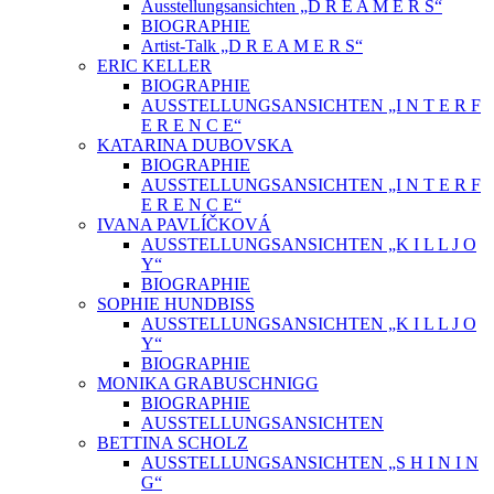
Ausstellungsansichten „D R E A M E R S“
BIOGRAPHIE
Artist-Talk „D R E A M E R S“
ERIC KELLER
BIOGRAPHIE
AUSSTELLUNGSANSICHTEN „I N T E R F
E R E N C E“
KATARINA DUBOVSKA
BIOGRAPHIE
AUSSTELLUNGSANSICHTEN „I N T E R F
E R E N C E“
IVANA PAVLÍČKOVÁ
AUSSTELLUNGSANSICHTEN „K I L L J O
Y“
BIOGRAPHIE
SOPHIE HUNDBISS
AUSSTELLUNGSANSICHTEN „K I L L J O
Y“
BIOGRAPHIE
MONIKA GRABUSCHNIGG
BIOGRAPHIE
AUSSTELLUNGSANSICHTEN
BETTINA SCHOLZ
AUSSTELLUNGSANSICHTEN „S H I N I N
G“