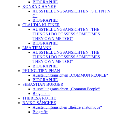
BIOGRAPHIE
KONRAD HANKE
AUSSTELLUNGSANSICHTEN „S H I N I N
G“
BIOGRAPHIE
CLAUDIA KLEINER
AUSSTELLUNGSANSICHTEN „THE
THINGS I DO POSSESS SOMETIMES
THEY OWN ME TOO“
BIOGRAPHIE
LISA TIEMANN
AUSSTELLUNGSANSICHTEN „THE
THINGS I DO POSSESS SOMETIMES
THEY OWN ME TOO“
BIOGRAPHIE
PHUNG-TIEN PHAN
Ausstellungsansichten „COMMON PEOPLE“
BIOGRAPHIE
SEBASTIAN BURGER
Ausstellungsansichten „Common People“
Biographie
THERESA ROTHE
RAIKO SÁNCHEZ
Ausstellungsansichen „théâtre anatomique“
Biografie