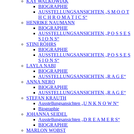
KAY WALKOWIAK
BIOGRAPHIE
AUSSTELLUNGSANSICHTEN „S M O O T
H C H R O M A T I C S“
HENRIKE NAUMANN
BIOGRAPHIE
AUSSTELLUNGSANSICHTEN „P O S S E S
S I O N S“
STINI RÖHRS
BIOGRAPHIE
AUSSTELLUNGSANSICHTEN „P O S S E S
S I O N S“
LAYLA NABI
BIOGRAPHIE
AUSSTELLUNGSANSICHTEN „R A G E“
ANNA NERO
BIOGRAPHIE
AUSSTELLUNGSANSICHTEN „R A G E“
STEFAN KRAUTH
Ausstellungsansichten „U N K N O W N“
Biographie
JOHANNA SEIDEL
Ausstellungsansichten „D R E A M E R S“
BIOGRAPHIE
MARLON WOBST