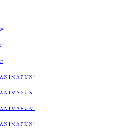
S“
S“
S“
N I M A F U N“
N I M A F U N“
N I M A F U N“
N I M A F U N“