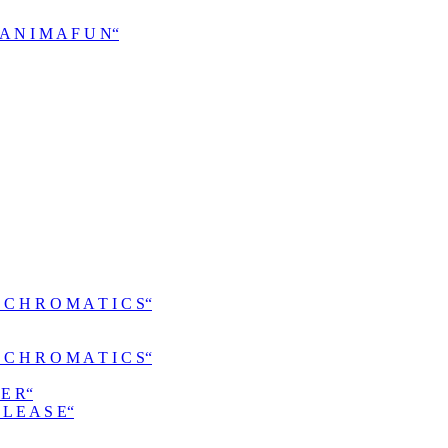
N I M A F U N“
H R O M A T I C S“
H R O M A T I C S“
E R“
 E A S E“