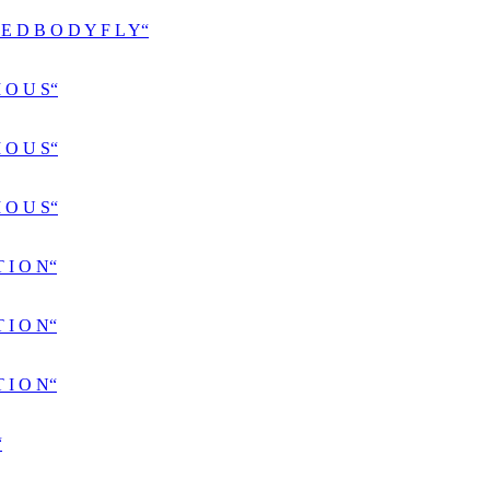
D B O D Y F L Y“
 O U S“
 O U S“
 O U S“
 I O N“
 I O N“
 I O N“
“