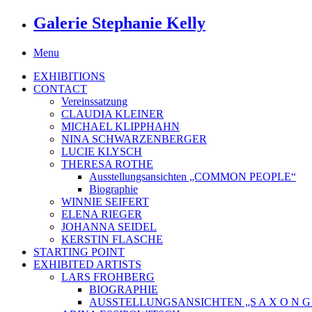
Galerie Stephanie Kelly
Menu
EXHIBITIONS
CONTACT
Vereinssatzung
CLAUDIA KLEINER
MICHAEL KLIPPHAHN
NINA SCHWARZENBERGER
LUCIE KLYSCH
THERESA ROTHE
Ausstellungsansichten „COMMON PEOPLE“
Biographie
WINNIE SEIFERT
ELENA RIEGER
JOHANNA SEIDEL
KERSTIN FLASCHE
STARTING POINT
EXHIBITED ARTISTS
LARS FROHBERG
BIOGRAPHIE
AUSSTELLUNGSANSICHTEN „S A X O N G O