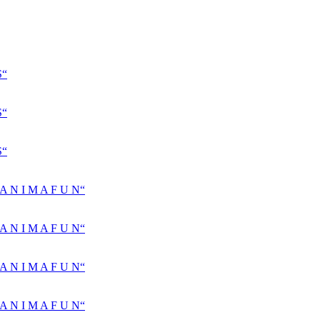
S“
S“
S“
N I M A F U N“
N I M A F U N“
N I M A F U N“
N I M A F U N“