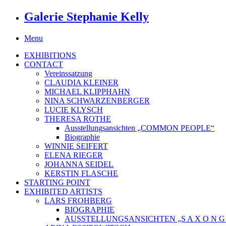
Galerie Stephanie Kelly
Menu
EXHIBITIONS
CONTACT
Vereinssatzung
CLAUDIA KLEINER
MICHAEL KLIPPHAHN
NINA SCHWARZENBERGER
LUCIE KLYSCH
THERESA ROTHE
Ausstellungsansichten „COMMON PEOPLE“
Biographie
WINNIE SEIFERT
ELENA RIEGER
JOHANNA SEIDEL
KERSTIN FLASCHE
STARTING POINT
EXHIBITED ARTISTS
LARS FROHBERG
BIOGRAPHIE
AUSSTELLUNGSANSICHTEN „S A X O N G O