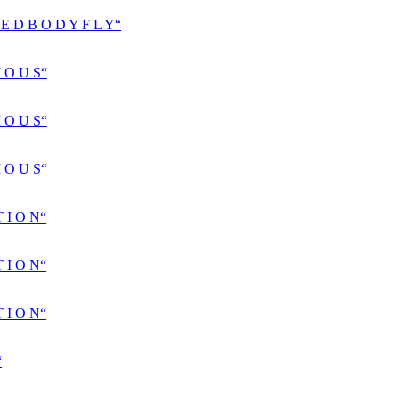
D B O D Y F L Y“
 O U S“
 O U S“
 O U S“
 I O N“
 I O N“
 I O N“
“