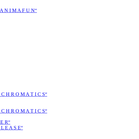
N I M A F U N“
H R O M A T I C S“
H R O M A T I C S“
E R“
 E A S E“