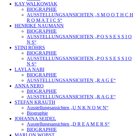
KAY WALKOWIAK
BIOGRAPHIE
AUSSTELLUNGSANSICHTEN „S M O O T H C H
R O M A T I C S“
HENRIKE NAUMANN
BIOGRAPHIE
AUSSTELLUNGSANSICHTEN „P O S S E S S I O
N S“
STINI RÖHRS
BIOGRAPHIE
AUSSTELLUNGSANSICHTEN „P O S S E S S I O
N S“
LAYLA NABI
BIOGRAPHIE
AUSSTELLUNGSANSICHTEN „R A G E“
ANNA NERO
BIOGRAPHIE
AUSSTELLUNGSANSICHTEN „R A G E“
STEFAN KRAUTH
Ausstellungsansichten „U N K N O W N“
Biographie
JOHANNA SEIDEL
Ausstellungsansichten „D R E A M E R S“
BIOGRAPHIE
MARLON WOBST