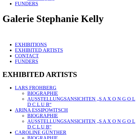
FUNDERS
Galerie Stephanie Kelly
EXHIBITIONS
EXHIBITED ARTISTS
CONTACT
FUNDERS
EXHIBITED ARTISTS
LARS FROHBERG
BIOGRAPHIE
AUSSTELLUNGSANSICHTEN „S A X O N G O L
D C L U B“
ARINA ESSIPOWITSCH
BIOGRAPHIE
AUSSTELLUNGSANSICHTEN „S A X O N G O L
D C L U B“
CAROLINE GÜNTHER
BIOGRAPHIE