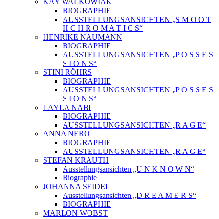
KAY WALKOWIAK
BIOGRAPHIE
AUSSTELLUNGSANSICHTEN „S M O O T
H C H R O M A T I C S“
HENRIKE NAUMANN
BIOGRAPHIE
AUSSTELLUNGSANSICHTEN „P O S S E S
S I O N S“
STINI RÖHRS
BIOGRAPHIE
AUSSTELLUNGSANSICHTEN „P O S S E S
S I O N S“
LAYLA NABI
BIOGRAPHIE
AUSSTELLUNGSANSICHTEN „R A G E“
ANNA NERO
BIOGRAPHIE
AUSSTELLUNGSANSICHTEN „R A G E“
STEFAN KRAUTH
Ausstellungsansichten „U N K N O W N“
Biographie
JOHANNA SEIDEL
Ausstellungsansichten „D R E A M E R S“
BIOGRAPHIE
MARLON WOBST