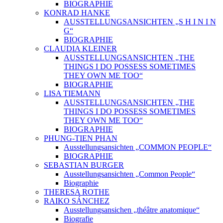
BIOGRAPHIE
KONRAD HANKE
AUSSTELLUNGSANSICHTEN „S H I N I N
G“
BIOGRAPHIE
CLAUDIA KLEINER
AUSSTELLUNGSANSICHTEN „THE
THINGS I DO POSSESS SOMETIMES
THEY OWN ME TOO“
BIOGRAPHIE
LISA TIEMANN
AUSSTELLUNGSANSICHTEN „THE
THINGS I DO POSSESS SOMETIMES
THEY OWN ME TOO“
BIOGRAPHIE
PHUNG-TIEN PHAN
Ausstellungsansichten „COMMON PEOPLE“
BIOGRAPHIE
SEBASTIAN BURGER
Ausstellungsansichten „Common People“
Biographie
THERESA ROTHE
RAIKO SÁNCHEZ
Ausstellungsansichen „théâtre anatomique“
Biografie