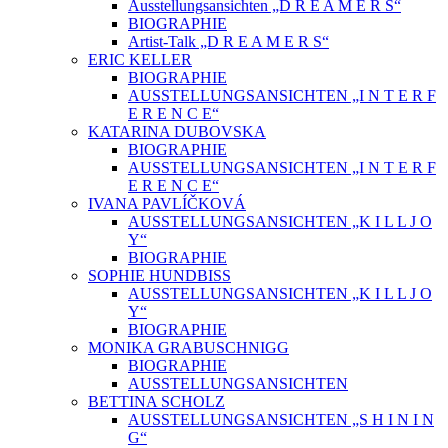
Ausstellungsansichten „D R E A M E R S“
BIOGRAPHIE
Artist-Talk „D R E A M E R S“
ERIC KELLER
BIOGRAPHIE
AUSSTELLUNGSANSICHTEN „I N T E R F
E R E N C E“
KATARINA DUBOVSKA
BIOGRAPHIE
AUSSTELLUNGSANSICHTEN „I N T E R F
E R E N C E“
IVANA PAVLÍČKOVÁ
AUSSTELLUNGSANSICHTEN „K I L L J O
Y“
BIOGRAPHIE
SOPHIE HUNDBISS
AUSSTELLUNGSANSICHTEN „K I L L J O
Y“
BIOGRAPHIE
MONIKA GRABUSCHNIGG
BIOGRAPHIE
AUSSTELLUNGSANSICHTEN
BETTINA SCHOLZ
AUSSTELLUNGSANSICHTEN „S H I N I N
G“