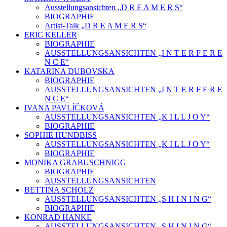
Ausstellungsansichten „D R E A M E R S“
BIOGRAPHIE
Artist-Talk „D R E A M E R S“
ERIC KELLER
BIOGRAPHIE
AUSSTELLUNGSANSICHTEN „I N T E R F E R E
N C E“
KATARINA DUBOVSKA
BIOGRAPHIE
AUSSTELLUNGSANSICHTEN „I N T E R F E R E
N C E“
IVANA PAVLÍČKOVÁ
AUSSTELLUNGSANSICHTEN „K I L L J O Y“
BIOGRAPHIE
SOPHIE HUNDBISS
AUSSTELLUNGSANSICHTEN „K I L L J O Y“
BIOGRAPHIE
MONIKA GRABUSCHNIGG
BIOGRAPHIE
AUSSTELLUNGSANSICHTEN
BETTINA SCHOLZ
AUSSTELLUNGSANSICHTEN „S H I N I N G“
BIOGRAPHIE
KONRAD HANKE
AUSSTELLUNGSANSICHTEN „S H I N I N G“