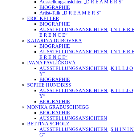
Ausstellungsansichten „D R E A M E R S“
BIOGRAPHIE
Artist-Talk „D R E A M E R S“
ERIC KELLER
BIOGRAPHIE
AUSSTELLUNGSANSICHTEN „I N T E R F
E R E N C E“
KATARINA DUBOVSKA
BIOGRAPHIE
AUSSTELLUNGSANSICHTEN „I N T E R F
E R E N C E“
IVANA PAVLÍČKOVÁ
AUSSTELLUNGSANSICHTEN „K I L L J O
Y“
BIOGRAPHIE
SOPHIE HUNDBISS
AUSSTELLUNGSANSICHTEN „K I L L J O
Y“
BIOGRAPHIE
MONIKA GRABUSCHNIGG
BIOGRAPHIE
AUSSTELLUNGSANSICHTEN
BETTINA SCHOLZ
AUSSTELLUNGSANSICHTEN „S H I N I N
G“