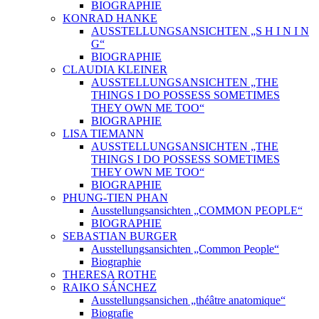
BIOGRAPHIE
KONRAD HANKE
AUSSTELLUNGSANSICHTEN „S H I N I N
G“
BIOGRAPHIE
CLAUDIA KLEINER
AUSSTELLUNGSANSICHTEN „THE
THINGS I DO POSSESS SOMETIMES
THEY OWN ME TOO“
BIOGRAPHIE
LISA TIEMANN
AUSSTELLUNGSANSICHTEN „THE
THINGS I DO POSSESS SOMETIMES
THEY OWN ME TOO“
BIOGRAPHIE
PHUNG-TIEN PHAN
Ausstellungsansichten „COMMON PEOPLE“
BIOGRAPHIE
SEBASTIAN BURGER
Ausstellungsansichten „Common People“
Biographie
THERESA ROTHE
RAIKO SÁNCHEZ
Ausstellungsansichen „théâtre anatomique“
Biografie