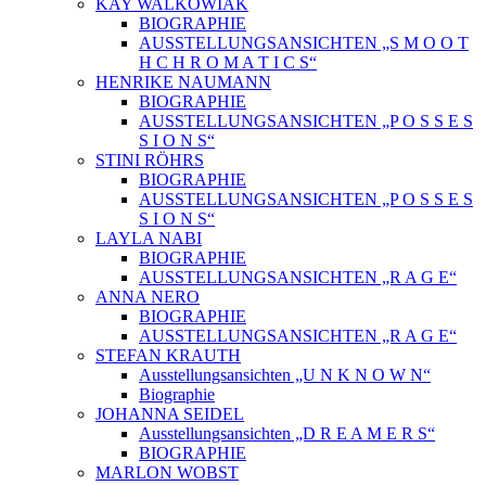
KAY WALKOWIAK
BIOGRAPHIE
AUSSTELLUNGSANSICHTEN „S M O O T
H C H R O M A T I C S“
HENRIKE NAUMANN
BIOGRAPHIE
AUSSTELLUNGSANSICHTEN „P O S S E S
S I O N S“
STINI RÖHRS
BIOGRAPHIE
AUSSTELLUNGSANSICHTEN „P O S S E S
S I O N S“
LAYLA NABI
BIOGRAPHIE
AUSSTELLUNGSANSICHTEN „R A G E“
ANNA NERO
BIOGRAPHIE
AUSSTELLUNGSANSICHTEN „R A G E“
STEFAN KRAUTH
Ausstellungsansichten „U N K N O W N“
Biographie
JOHANNA SEIDEL
Ausstellungsansichten „D R E A M E R S“
BIOGRAPHIE
MARLON WOBST