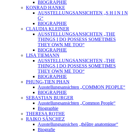
BIOGRAPHIE
KONRAD HANKE
AUSSTELLUNGSANSICHTEN „S H I N I N
G“
BIOGRAPHIE
CLAUDIA KLEINER
AUSSTELLUNGSANSICHTEN „THE
THINGS I DO POSSESS SOMETIMES
THEY OWN ME TOO“
BIOGRAPHIE
LISA TIEMANN
AUSSTELLUNGSANSICHTEN „THE
THINGS I DO POSSESS SOMETIMES
THEY OWN ME TOO“
BIOGRAPHIE
PHUNG-TIEN PHAN
Ausstellungsansichten „COMMON PEOPLE“
BIOGRAPHIE
SEBASTIAN BURGER
Ausstellungsansichten „Common People“
Biographie
THERESA ROTHE
RAIKO SÁNCHEZ
Ausstellungsansichen „théâtre anatomique“
Biografie