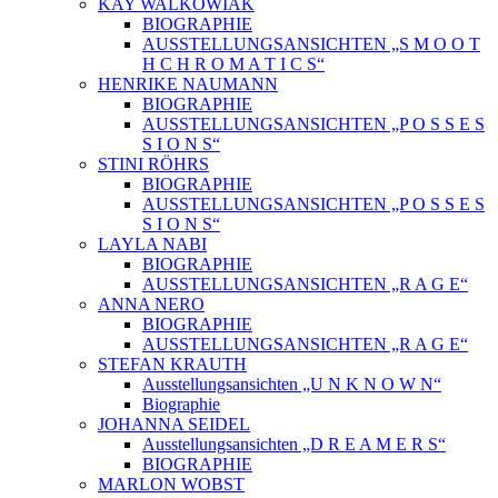
KAY WALKOWIAK
BIOGRAPHIE
AUSSTELLUNGSANSICHTEN „S M O O T
H C H R O M A T I C S“
HENRIKE NAUMANN
BIOGRAPHIE
AUSSTELLUNGSANSICHTEN „P O S S E S
S I O N S“
STINI RÖHRS
BIOGRAPHIE
AUSSTELLUNGSANSICHTEN „P O S S E S
S I O N S“
LAYLA NABI
BIOGRAPHIE
AUSSTELLUNGSANSICHTEN „R A G E“
ANNA NERO
BIOGRAPHIE
AUSSTELLUNGSANSICHTEN „R A G E“
STEFAN KRAUTH
Ausstellungsansichten „U N K N O W N“
Biographie
JOHANNA SEIDEL
Ausstellungsansichten „D R E A M E R S“
BIOGRAPHIE
MARLON WOBST