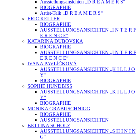
Ausstellungsansichten „D R E A M E R S“
BIOGRAPHIE
Artist-Talk „D R E A M E R S“
ERIC KELLER
BIOGRAPHIE
AUSSTELLUNGSANSICHTEN „I N T E R F
E R E N C E“
KATARINA DUBOVSKA
BIOGRAPHIE
AUSSTELLUNGSANSICHTEN „I N T E R F
E R E N C E“
IVANA PAVLÍČKOVÁ
AUSSTELLUNGSANSICHTEN „K I L L J O
Y“
BIOGRAPHIE
SOPHIE HUNDBISS
AUSSTELLUNGSANSICHTEN „K I L L J O
Y“
BIOGRAPHIE
MONIKA GRABUSCHNIGG
BIOGRAPHIE
AUSSTELLUNGSANSICHTEN
BETTINA SCHOLZ
AUSSTELLUNGSANSICHTEN „S H I N I N
G“