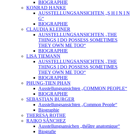
BIOGRAPHIE
KONRAD HANKE
AUSSTELLUNGSANSICHTEN „S H I N I N
G“
BIOGRAPHIE
CLAUDIA KLEINER
AUSSTELLUNGSANSICHTEN „THE
THINGS I DO POSSESS SOMETIMES
THEY OWN ME TOO“
BIOGRAPHIE
LISA TIEMANN
AUSSTELLUNGSANSICHTEN „THE
THINGS I DO POSSESS SOMETIMES
THEY OWN ME TOO“
BIOGRAPHIE
PHUNG-TIEN PHAN
Ausstellungsansichten „COMMON PEOPLE“
BIOGRAPHIE
SEBASTIAN BURGER
Ausstellungsansichten „Common People“
Biographie
THERESA ROTHE
RAIKO SÁNCHEZ
Ausstellungsansichen „théâtre anatomique“
Biografie