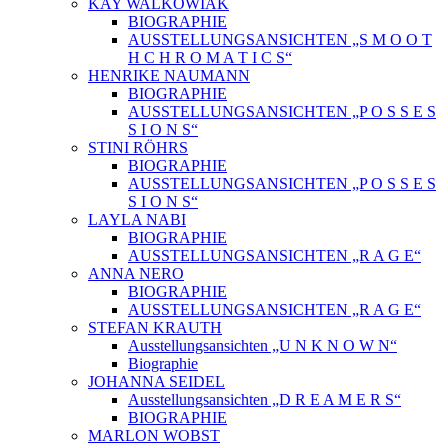
KAY WALKOWIAK
BIOGRAPHIE
AUSSTELLUNGSANSICHTEN „S M O O T
H C H R O M A T I C S“
HENRIKE NAUMANN
BIOGRAPHIE
AUSSTELLUNGSANSICHTEN „P O S S E S
S I O N S“
STINI RÖHRS
BIOGRAPHIE
AUSSTELLUNGSANSICHTEN „P O S S E S
S I O N S“
LAYLA NABI
BIOGRAPHIE
AUSSTELLUNGSANSICHTEN „R A G E“
ANNA NERO
BIOGRAPHIE
AUSSTELLUNGSANSICHTEN „R A G E“
STEFAN KRAUTH
Ausstellungsansichten „U N K N O W N“
Biographie
JOHANNA SEIDEL
Ausstellungsansichten „D R E A M E R S“
BIOGRAPHIE
MARLON WOBST