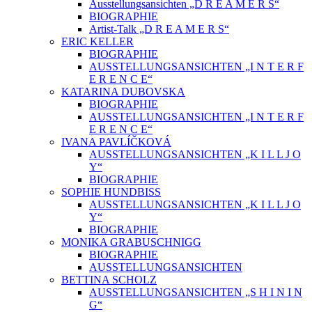
Ausstellungsansichten „D R E A M E R S“
BIOGRAPHIE
Artist-Talk „D R E A M E R S“
ERIC KELLER
BIOGRAPHIE
AUSSTELLUNGSANSICHTEN „I N T E R F
E R E N C E“
KATARINA DUBOVSKA
BIOGRAPHIE
AUSSTELLUNGSANSICHTEN „I N T E R F
E R E N C E“
IVANA PAVLÍČKOVÁ
AUSSTELLUNGSANSICHTEN „K I L L J O
Y“
BIOGRAPHIE
SOPHIE HUNDBISS
AUSSTELLUNGSANSICHTEN „K I L L J O
Y“
BIOGRAPHIE
MONIKA GRABUSCHNIGG
BIOGRAPHIE
AUSSTELLUNGSANSICHTEN
BETTINA SCHOLZ
AUSSTELLUNGSANSICHTEN „S H I N I N
G“