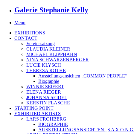
Galerie Stephanie Kelly
Menu
EXHIBITIONS
CONTACT
Vereinssatzung
CLAUDIA KLEINER
MICHAEL KLIPPHAHN
NINA SCHWARZENBERGER
LUCIE KLYSCH
THERESA ROTHE
Ausstellungsansichten „COMMON PEOPLE“
Biographie
WINNIE SEIFERT
ELENA RIEGER
JOHANNA SEIDEL
KERSTIN FLASCHE
STARTING POINT
EXHIBITED ARTISTS
LARS FROHBERG
BIOGRAPHIE
AUSSTELLUNGSANSICHTEN „S A X O N G O