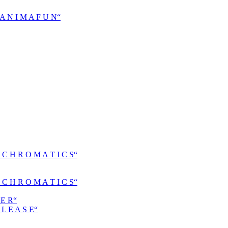
N I M A F U N“
H R O M A T I C S“
H R O M A T I C S“
E R“
 E A S E“