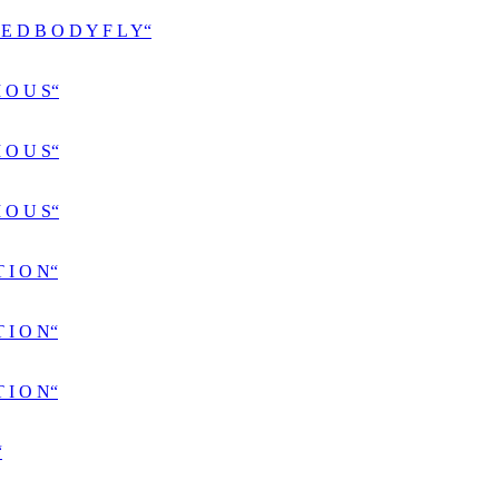
D B O D Y F L Y“
 O U S“
 O U S“
 O U S“
 I O N“
 I O N“
 I O N“
“