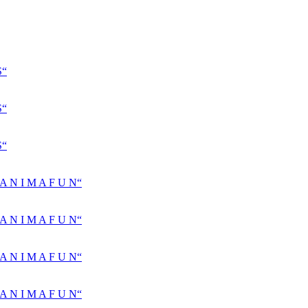
S“
S“
S“
N I M A F U N“
N I M A F U N“
N I M A F U N“
N I M A F U N“