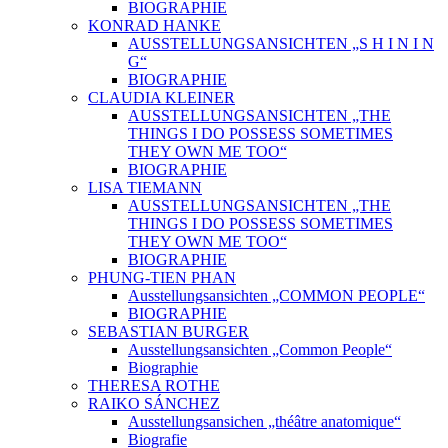
BIOGRAPHIE
KONRAD HANKE
AUSSTELLUNGSANSICHTEN „S H I N I N
G“
BIOGRAPHIE
CLAUDIA KLEINER
AUSSTELLUNGSANSICHTEN „THE
THINGS I DO POSSESS SOMETIMES
THEY OWN ME TOO“
BIOGRAPHIE
LISA TIEMANN
AUSSTELLUNGSANSICHTEN „THE
THINGS I DO POSSESS SOMETIMES
THEY OWN ME TOO“
BIOGRAPHIE
PHUNG-TIEN PHAN
Ausstellungsansichten „COMMON PEOPLE“
BIOGRAPHIE
SEBASTIAN BURGER
Ausstellungsansichten „Common People“
Biographie
THERESA ROTHE
RAIKO SÁNCHEZ
Ausstellungsansichen „théâtre anatomique“
Biografie