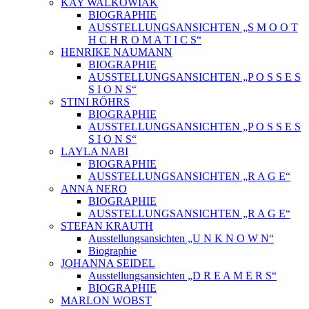
KAY WALKOWIAK
BIOGRAPHIE
AUSSTELLUNGSANSICHTEN „S M O O T
H C H R O M A T I C S“
HENRIKE NAUMANN
BIOGRAPHIE
AUSSTELLUNGSANSICHTEN „P O S S E S
S I O N S“
STINI RÖHRS
BIOGRAPHIE
AUSSTELLUNGSANSICHTEN „P O S S E S
S I O N S“
LAYLA NABI
BIOGRAPHIE
AUSSTELLUNGSANSICHTEN „R A G E“
ANNA NERO
BIOGRAPHIE
AUSSTELLUNGSANSICHTEN „R A G E“
STEFAN KRAUTH
Ausstellungsansichten „U N K N O W N“
Biographie
JOHANNA SEIDEL
Ausstellungsansichten „D R E A M E R S“
BIOGRAPHIE
MARLON WOBST