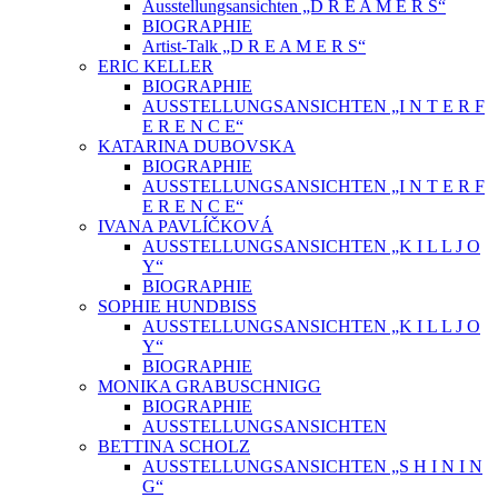
Ausstellungsansichten „D R E A M E R S“
BIOGRAPHIE
Artist-Talk „D R E A M E R S“
ERIC KELLER
BIOGRAPHIE
AUSSTELLUNGSANSICHTEN „I N T E R F
E R E N C E“
KATARINA DUBOVSKA
BIOGRAPHIE
AUSSTELLUNGSANSICHTEN „I N T E R F
E R E N C E“
IVANA PAVLÍČKOVÁ
AUSSTELLUNGSANSICHTEN „K I L L J O
Y“
BIOGRAPHIE
SOPHIE HUNDBISS
AUSSTELLUNGSANSICHTEN „K I L L J O
Y“
BIOGRAPHIE
MONIKA GRABUSCHNIGG
BIOGRAPHIE
AUSSTELLUNGSANSICHTEN
BETTINA SCHOLZ
AUSSTELLUNGSANSICHTEN „S H I N I N
G“