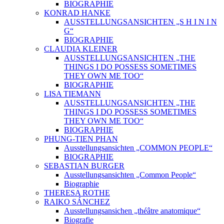
BIOGRAPHIE
KONRAD HANKE
AUSSTELLUNGSANSICHTEN „S H I N I N
G“
BIOGRAPHIE
CLAUDIA KLEINER
AUSSTELLUNGSANSICHTEN „THE
THINGS I DO POSSESS SOMETIMES
THEY OWN ME TOO“
BIOGRAPHIE
LISA TIEMANN
AUSSTELLUNGSANSICHTEN „THE
THINGS I DO POSSESS SOMETIMES
THEY OWN ME TOO“
BIOGRAPHIE
PHUNG-TIEN PHAN
Ausstellungsansichten „COMMON PEOPLE“
BIOGRAPHIE
SEBASTIAN BURGER
Ausstellungsansichten „Common People“
Biographie
THERESA ROTHE
RAIKO SÁNCHEZ
Ausstellungsansichen „théâtre anatomique“
Biografie