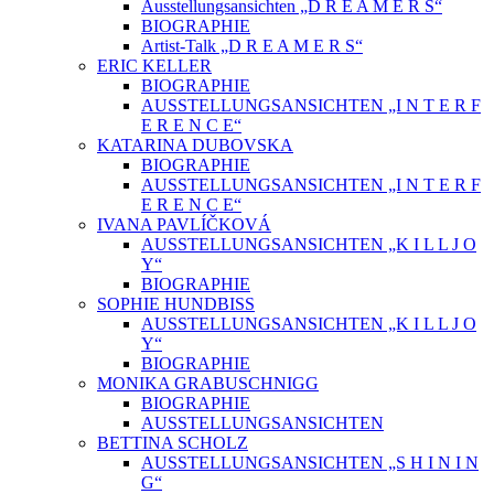
Ausstellungsansichten „D R E A M E R S“
BIOGRAPHIE
Artist-Talk „D R E A M E R S“
ERIC KELLER
BIOGRAPHIE
AUSSTELLUNGSANSICHTEN „I N T E R F
E R E N C E“
KATARINA DUBOVSKA
BIOGRAPHIE
AUSSTELLUNGSANSICHTEN „I N T E R F
E R E N C E“
IVANA PAVLÍČKOVÁ
AUSSTELLUNGSANSICHTEN „K I L L J O
Y“
BIOGRAPHIE
SOPHIE HUNDBISS
AUSSTELLUNGSANSICHTEN „K I L L J O
Y“
BIOGRAPHIE
MONIKA GRABUSCHNIGG
BIOGRAPHIE
AUSSTELLUNGSANSICHTEN
BETTINA SCHOLZ
AUSSTELLUNGSANSICHTEN „S H I N I N
G“