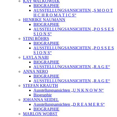
KAY WALKOWIAK
BIOGRAPHIE
AUSSTELLUNGSANSICHTEN „S M O O T
H C H R O M A T I C S“
HENRIKE NAUMANN
BIOGRAPHIE
AUSSTELLUNGSANSICHTEN „P O S S E S
S I O N S“
STINI RÖHRS
BIOGRAPHIE
AUSSTELLUNGSANSICHTEN „P O S S E S
S I O N S“
LAYLA NABI
BIOGRAPHIE
AUSSTELLUNGSANSICHTEN „R A G E“
ANNA NERO
BIOGRAPHIE
AUSSTELLUNGSANSICHTEN „R A G E“
STEFAN KRAUTH
Ausstellungsansichten „U N K N O W N“
Biographie
JOHANNA SEIDEL
Ausstellungsansichten „D R E A M E R S“
BIOGRAPHIE
MARLON WOBST