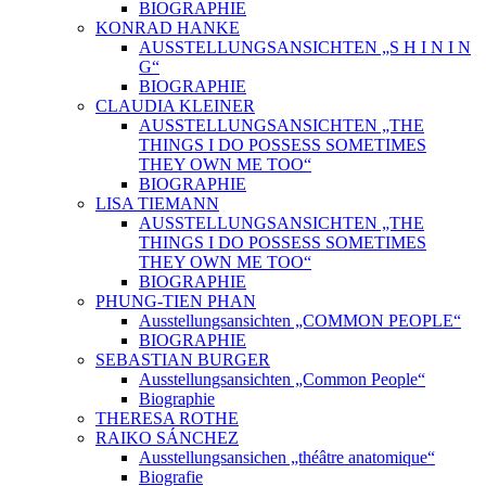
BIOGRAPHIE
KONRAD HANKE
AUSSTELLUNGSANSICHTEN „S H I N I N
G“
BIOGRAPHIE
CLAUDIA KLEINER
AUSSTELLUNGSANSICHTEN „THE
THINGS I DO POSSESS SOMETIMES
THEY OWN ME TOO“
BIOGRAPHIE
LISA TIEMANN
AUSSTELLUNGSANSICHTEN „THE
THINGS I DO POSSESS SOMETIMES
THEY OWN ME TOO“
BIOGRAPHIE
PHUNG-TIEN PHAN
Ausstellungsansichten „COMMON PEOPLE“
BIOGRAPHIE
SEBASTIAN BURGER
Ausstellungsansichten „Common People“
Biographie
THERESA ROTHE
RAIKO SÁNCHEZ
Ausstellungsansichen „théâtre anatomique“
Biografie