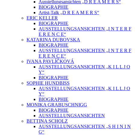
Ausstellungsansichten „D R E A M E R S“
BIOGRAPHIE
Artist-Talk „D R E A M E R S“
ERIC KELLER
BIOGRAPHIE
AUSSTELLUNGSANSICHTEN „I N T E R F
E R E N C E“
KATARINA DUBOVSKA
BIOGRAPHIE
AUSSTELLUNGSANSICHTEN „I N T E R F
E R E N C E“
IVANA PAVLÍČKOVÁ
AUSSTELLUNGSANSICHTEN „K I L L J O
Y“
BIOGRAPHIE
SOPHIE HUNDBISS
AUSSTELLUNGSANSICHTEN „K I L L J O
Y“
BIOGRAPHIE
MONIKA GRABUSCHNIGG
BIOGRAPHIE
AUSSTELLUNGSANSICHTEN
BETTINA SCHOLZ
AUSSTELLUNGSANSICHTEN „S H I N I N
G“