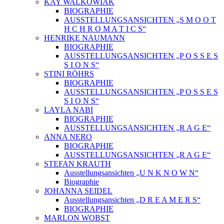
KAY WALKOWIAK
BIOGRAPHIE
AUSSTELLUNGSANSICHTEN „S M O O T
H C H R O M A T I C S“
HENRIKE NAUMANN
BIOGRAPHIE
AUSSTELLUNGSANSICHTEN „P O S S E S
S I O N S“
STINI RÖHRS
BIOGRAPHIE
AUSSTELLUNGSANSICHTEN „P O S S E S
S I O N S“
LAYLA NABI
BIOGRAPHIE
AUSSTELLUNGSANSICHTEN „R A G E“
ANNA NERO
BIOGRAPHIE
AUSSTELLUNGSANSICHTEN „R A G E“
STEFAN KRAUTH
Ausstellungsansichten „U N K N O W N“
Biographie
JOHANNA SEIDEL
Ausstellungsansichten „D R E A M E R S“
BIOGRAPHIE
MARLON WOBST