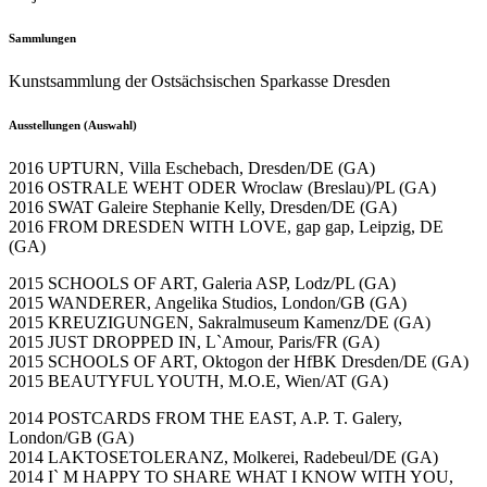
Sammlungen
Kunstsammlung der Ostsächsischen Sparkasse Dresden
Ausstellungen (Auswahl)
2016 UPTURN, Villa Eschebach, Dresden/DE (GA)
2016 OSTRALE WEHT ODER Wroclaw (Breslau)/PL (GA)
2016 SWAT Galeire Stephanie Kelly, Dresden/DE (GA)
2016 FROM DRESDEN WITH LOVE, gap gap, Leipzig, DE
(GA)
2015 SCHOOLS OF ART, Galeria ASP, Lodz/PL (GA)
2015 WANDERER, Angelika Studios, London/GB (GA)
2015 KREUZIGUNGEN, Sakralmuseum Kamenz/DE (GA)
2015 JUST DROPPED IN, L`Amour, Paris/FR (GA)
2015 SCHOOLS OF ART, Oktogon der HfBK Dresden/DE (GA)
2015 BEAUTYFUL YOUTH, M.O.E, Wien/AT (GA)
2014 POSTCARDS FROM THE EAST, A.P. T. Galery,
London/GB (GA)
2014 LAKTOSETOLERANZ, Molkerei, Radebeul/DE (GA)
2014 I` M HAPPY TO SHARE WHAT I KNOW WITH YOU,