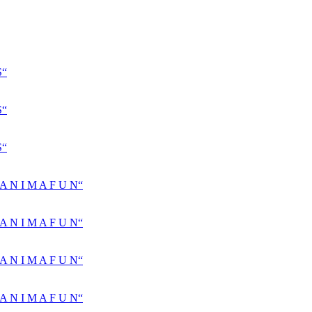
S“
S“
S“
N I M A F U N“
N I M A F U N“
N I M A F U N“
N I M A F U N“