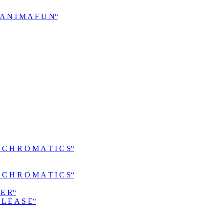
N I M A F U N“
H R O M A T I C S“
H R O M A T I C S“
E R“
 E A S E“