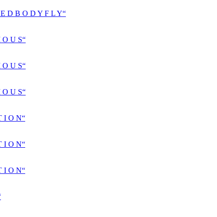
D B O D Y F L Y“
 O U S“
 O U S“
 O U S“
 I O N“
 I O N“
 I O N“
“