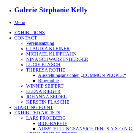
Galerie Stephanie Kelly
Menu
EXHIBITIONS
CONTACT
Vereinssatzung
CLAUDIA KLEINER
MICHAEL KLIPPHAHN
NINA SCHWARZENBERGER
LUCIE KLYSCH
THERESA ROTHE
Ausstellungsansichten „COMMON PEOPLE“
Biographie
WINNIE SEIFERT
ELENA RIEGER
JOHANNA SEIDEL
KERSTIN FLASCHE
STARTING POINT
EXHIBITED ARTISTS
LARS FROHBERG
BIOGRAPHIE
AUSSTELLUNGSANSICHTEN „S A X O N G O