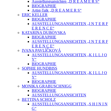
Ausstellungsansichten „D R E A M E R S“
BIOGRAPHIE
Artist-Talk „D R E A M E R S“
ERIC KELLER
BIOGRAPHIE
AUSSTELLUNGSANSICHTEN „I N T E R F
E R E N C E“
KATARINA DUBOVSKA
BIOGRAPHIE
AUSSTELLUNGSANSICHTEN „I N T E R F
E R E N C E“
IVANA PAVLÍČKOVÁ
AUSSTELLUNGSANSICHTEN „K I L L J O
Y“
BIOGRAPHIE
SOPHIE HUNDBISS
AUSSTELLUNGSANSICHTEN „K I L L J O
Y“
BIOGRAPHIE
MONIKA GRABUSCHNIGG
BIOGRAPHIE
AUSSTELLUNGSANSICHTEN
BETTINA SCHOLZ
AUSSTELLUNGSANSICHTEN „S H I N I N
G“