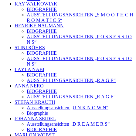
KAY WALKOWIAK
BIOGRAPHIE
AUSSTELLUNGSANSICHTEN „S M O O T H C H
R O M A T I C S“
HENRIKE NAUMANN
BIOGRAPHIE
AUSSTELLUNGSANSICHTEN „P O S S E S S I O
N S“
STINI RÖHRS
BIOGRAPHIE
AUSSTELLUNGSANSICHTEN „P O S S E S S I O
N S“
LAYLA NABI
BIOGRAPHIE
AUSSTELLUNGSANSICHTEN „R A G E“
ANNA NERO
BIOGRAPHIE
AUSSTELLUNGSANSICHTEN „R A G E“
STEFAN KRAUTH
Ausstellungsansichten „U N K N O W N“
Biographie
JOHANNA SEIDEL
Ausstellungsansichten „D R E A M E R S“
BIOGRAPHIE
MARLON WOBST