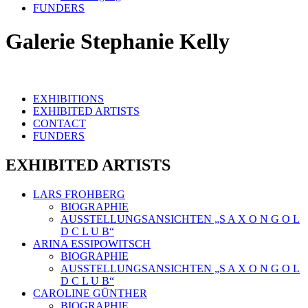
FUNDERS
Galerie Stephanie Kelly
EXHIBITIONS
EXHIBITED ARTISTS
CONTACT
FUNDERS
EXHIBITED ARTISTS
LARS FROHBERG
BIOGRAPHIE
AUSSTELLUNGSANSICHTEN „S A X O N G O L
D C L U B“
ARINA ESSIPOWITSCH
BIOGRAPHIE
AUSSTELLUNGSANSICHTEN „S A X O N G O L
D C L U B“
CAROLINE GÜNTHER
BIOGRAPHIE