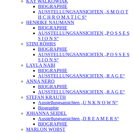
KAY WALKOWIAK
BIOGRAPHIE
AUSSTELLUNGSANSICHTEN „S M O O T
H C H R O M A T I C S“
HENRIKE NAUMANN
BIOGRAPHIE
AUSSTELLUNGSANSICHTEN „P O S S E S
S I O N S“
STINI RÖHRS
BIOGRAPHIE
AUSSTELLUNGSANSICHTEN „P O S S E S
S I O N S“
LAYLA NABI
BIOGRAPHIE
AUSSTELLUNGSANSICHTEN „R A G E“
ANNA NERO
BIOGRAPHIE
AUSSTELLUNGSANSICHTEN „R A G E“
STEFAN KRAUTH
Ausstellungsansichten „U N K N O W N“
Biographie
JOHANNA SEIDEL
Ausstellungsansichten „D R E A M E R S“
BIOGRAPHIE
MARLON WOBST