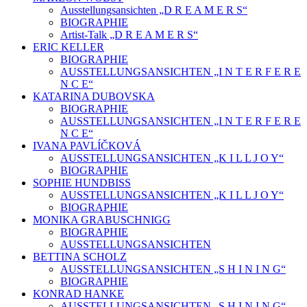
Ausstellungsansichten „D R E A M E R S“
BIOGRAPHIE
Artist-Talk „D R E A M E R S“
ERIC KELLER
BIOGRAPHIE
AUSSTELLUNGSANSICHTEN „I N T E R F E R E
N C E“
KATARINA DUBOVSKA
BIOGRAPHIE
AUSSTELLUNGSANSICHTEN „I N T E R F E R E
N C E“
IVANA PAVLÍČKOVÁ
AUSSTELLUNGSANSICHTEN „K I L L J O Y“
BIOGRAPHIE
SOPHIE HUNDBISS
AUSSTELLUNGSANSICHTEN „K I L L J O Y“
BIOGRAPHIE
MONIKA GRABUSCHNIGG
BIOGRAPHIE
AUSSTELLUNGSANSICHTEN
BETTINA SCHOLZ
AUSSTELLUNGSANSICHTEN „S H I N I N G“
BIOGRAPHIE
KONRAD HANKE
AUSSTELLUNGSANSICHTEN „S H I N I N G“