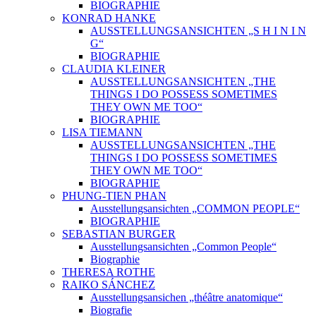
BIOGRAPHIE
KONRAD HANKE
AUSSTELLUNGSANSICHTEN „S H I N I N
G“
BIOGRAPHIE
CLAUDIA KLEINER
AUSSTELLUNGSANSICHTEN „THE
THINGS I DO POSSESS SOMETIMES
THEY OWN ME TOO“
BIOGRAPHIE
LISA TIEMANN
AUSSTELLUNGSANSICHTEN „THE
THINGS I DO POSSESS SOMETIMES
THEY OWN ME TOO“
BIOGRAPHIE
PHUNG-TIEN PHAN
Ausstellungsansichten „COMMON PEOPLE“
BIOGRAPHIE
SEBASTIAN BURGER
Ausstellungsansichten „Common People“
Biographie
THERESA ROTHE
RAIKO SÁNCHEZ
Ausstellungsansichen „théâtre anatomique“
Biografie