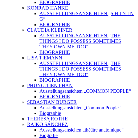
BIOGRAPHIE
KONRAD HANKE
AUSSTELLUNGSANSICHTEN „S H I N I N
G“
BIOGRAPHIE
CLAUDIA KLEINER
AUSSTELLUNGSANSICHTEN „THE
THINGS I DO POSSESS SOMETIMES
THEY OWN ME TOO“
BIOGRAPHIE
LISA TIEMANN
AUSSTELLUNGSANSICHTEN „THE
THINGS I DO POSSESS SOMETIMES
THEY OWN ME TOO“
BIOGRAPHIE
PHUNG-TIEN PHAN
Ausstellungsansichten „COMMON PEOPLE“
BIOGRAPHIE
SEBASTIAN BURGER
Ausstellungsansichten „Common People“
Biographie
THERESA ROTHE
RAIKO SÁNCHEZ
Ausstellungsansichen „théâtre anatomique“
Biografie