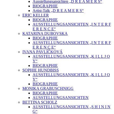
Ausstellungsansichten „D R E A M E R S“
BIOGRAPHIE
Artist-Talk „D R E A M E R S“
ERIC KELLER
BIOGRAPHIE
AUSSTELLUNGSANSICHTEN „I N T E R F
E R E N C E“
KATARINA DUBOVSKA
BIOGRAPHIE
AUSSTELLUNGSANSICHTEN „I N T E R F
E R E N C E“
IVANA PAVLÍČKOVÁ
AUSSTELLUNGSANSICHTEN „K I L L J O
Y“
BIOGRAPHIE
SOPHIE HUNDBISS
AUSSTELLUNGSANSICHTEN „K I L L J O
Y“
BIOGRAPHIE
MONIKA GRABUSCHNIGG
BIOGRAPHIE
AUSSTELLUNGSANSICHTEN
BETTINA SCHOLZ
AUSSTELLUNGSANSICHTEN „S H I N I N
G“