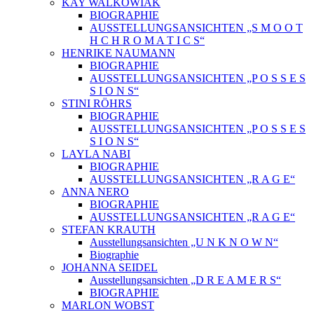
KAY WALKOWIAK
BIOGRAPHIE
AUSSTELLUNGSANSICHTEN „S M O O T
H C H R O M A T I C S“
HENRIKE NAUMANN
BIOGRAPHIE
AUSSTELLUNGSANSICHTEN „P O S S E S
S I O N S“
STINI RÖHRS
BIOGRAPHIE
AUSSTELLUNGSANSICHTEN „P O S S E S
S I O N S“
LAYLA NABI
BIOGRAPHIE
AUSSTELLUNGSANSICHTEN „R A G E“
ANNA NERO
BIOGRAPHIE
AUSSTELLUNGSANSICHTEN „R A G E“
STEFAN KRAUTH
Ausstellungsansichten „U N K N O W N“
Biographie
JOHANNA SEIDEL
Ausstellungsansichten „D R E A M E R S“
BIOGRAPHIE
MARLON WOBST