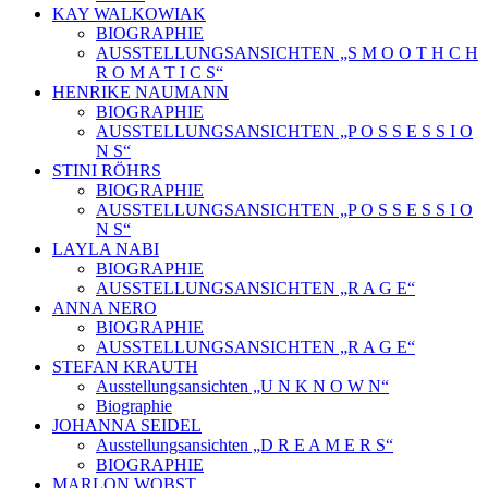
KAY WALKOWIAK
BIOGRAPHIE
AUSSTELLUNGSANSICHTEN „S M O O T H C H
R O M A T I C S“
HENRIKE NAUMANN
BIOGRAPHIE
AUSSTELLUNGSANSICHTEN „P O S S E S S I O
N S“
STINI RÖHRS
BIOGRAPHIE
AUSSTELLUNGSANSICHTEN „P O S S E S S I O
N S“
LAYLA NABI
BIOGRAPHIE
AUSSTELLUNGSANSICHTEN „R A G E“
ANNA NERO
BIOGRAPHIE
AUSSTELLUNGSANSICHTEN „R A G E“
STEFAN KRAUTH
Ausstellungsansichten „U N K N O W N“
Biographie
JOHANNA SEIDEL
Ausstellungsansichten „D R E A M E R S“
BIOGRAPHIE
MARLON WOBST