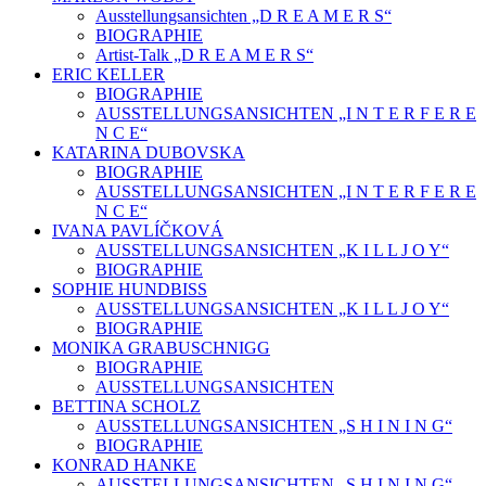
Ausstellungsansichten „D R E A M E R S“
BIOGRAPHIE
Artist-Talk „D R E A M E R S“
ERIC KELLER
BIOGRAPHIE
AUSSTELLUNGSANSICHTEN „I N T E R F E R E
N C E“
KATARINA DUBOVSKA
BIOGRAPHIE
AUSSTELLUNGSANSICHTEN „I N T E R F E R E
N C E“
IVANA PAVLÍČKOVÁ
AUSSTELLUNGSANSICHTEN „K I L L J O Y“
BIOGRAPHIE
SOPHIE HUNDBISS
AUSSTELLUNGSANSICHTEN „K I L L J O Y“
BIOGRAPHIE
MONIKA GRABUSCHNIGG
BIOGRAPHIE
AUSSTELLUNGSANSICHTEN
BETTINA SCHOLZ
AUSSTELLUNGSANSICHTEN „S H I N I N G“
BIOGRAPHIE
KONRAD HANKE
AUSSTELLUNGSANSICHTEN „S H I N I N G“