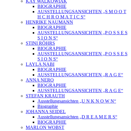
KAY WALKOWIAK
BIOGRAPHIE
AUSSTELLUNGSANSICHTEN „S M O O T
H C H R O M A T I C S“
HENRIKE NAUMANN
BIOGRAPHIE
AUSSTELLUNGSANSICHTEN „P O S S E S
S I O N S“
STINI RÖHRS
BIOGRAPHIE
AUSSTELLUNGSANSICHTEN „P O S S E S
S I O N S“
LAYLA NABI
BIOGRAPHIE
AUSSTELLUNGSANSICHTEN „R A G E“
ANNA NERO
BIOGRAPHIE
AUSSTELLUNGSANSICHTEN „R A G E“
STEFAN KRAUTH
Ausstellungsansichten „U N K N O W N“
Biographie
JOHANNA SEIDEL
Ausstellungsansichten „D R E A M E R S“
BIOGRAPHIE
MARLON WOBST