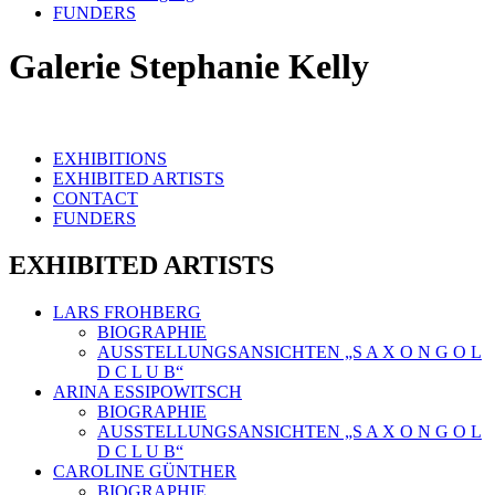
FUNDERS
Galerie Stephanie Kelly
EXHIBITIONS
EXHIBITED ARTISTS
CONTACT
FUNDERS
EXHIBITED ARTISTS
LARS FROHBERG
BIOGRAPHIE
AUSSTELLUNGSANSICHTEN „S A X O N G O L
D C L U B“
ARINA ESSIPOWITSCH
BIOGRAPHIE
AUSSTELLUNGSANSICHTEN „S A X O N G O L
D C L U B“
CAROLINE GÜNTHER
BIOGRAPHIE