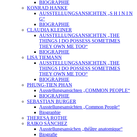
BIOGRAPHIE
KONRAD HANKE
AUSSTELLUNGSANSICHTEN „S H I N I N
G“
BIOGRAPHIE
CLAUDIA KLEINER
AUSSTELLUNGSANSICHTEN „THE
THINGS I DO POSSESS SOMETIMES
THEY OWN ME TOO“
BIOGRAPHIE
LISA TIEMANN
AUSSTELLUNGSANSICHTEN „THE
THINGS I DO POSSESS SOMETIMES
THEY OWN ME TOO“
BIOGRAPHIE
PHUNG-TIEN PHAN
Ausstellungsansichten „COMMON PEOPLE“
BIOGRAPHIE
SEBASTIAN BURGER
Ausstellungsansichten „Common People“
Biographie
THERESA ROTHE
RAIKO SÁNCHEZ
Ausstellungsansichen „théâtre anatomique“
Biografie