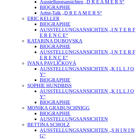
Ausstellungsansichten „D R E A M E R S“
BIOGRAPHIE
Artist-Talk „D R E A M E R S“
ERIC KELLER
BIOGRAPHIE
AUSSTELLUNGSANSICHTEN „I N T E R F
E R E N C E“
KATARINA DUBOVSKA
BIOGRAPHIE
AUSSTELLUNGSANSICHTEN „I N T E R F
E R E N C E“
IVANA PAVLÍČKOVÁ
AUSSTELLUNGSANSICHTEN „K I L L J O
Y“
BIOGRAPHIE
SOPHIE HUNDBISS
AUSSTELLUNGSANSICHTEN „K I L L J O
Y“
BIOGRAPHIE
MONIKA GRABUSCHNIGG
BIOGRAPHIE
AUSSTELLUNGSANSICHTEN
BETTINA SCHOLZ
AUSSTELLUNGSANSICHTEN „S H I N I N
G“