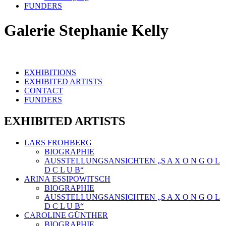
FUNDERS
Galerie Stephanie Kelly
EXHIBITIONS
EXHIBITED ARTISTS
CONTACT
FUNDERS
EXHIBITED ARTISTS
LARS FROHBERG
BIOGRAPHIE
AUSSTELLUNGSANSICHTEN „S A X O N G O L
D C L U B“
ARINA ESSIPOWITSCH
BIOGRAPHIE
AUSSTELLUNGSANSICHTEN „S A X O N G O L
D C L U B“
CAROLINE GÜNTHER
BIOGRAPHIE