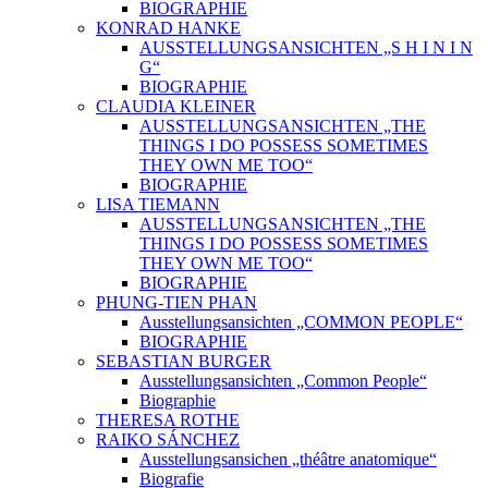
BIOGRAPHIE
KONRAD HANKE
AUSSTELLUNGSANSICHTEN „S H I N I N
G“
BIOGRAPHIE
CLAUDIA KLEINER
AUSSTELLUNGSANSICHTEN „THE
THINGS I DO POSSESS SOMETIMES
THEY OWN ME TOO“
BIOGRAPHIE
LISA TIEMANN
AUSSTELLUNGSANSICHTEN „THE
THINGS I DO POSSESS SOMETIMES
THEY OWN ME TOO“
BIOGRAPHIE
PHUNG-TIEN PHAN
Ausstellungsansichten „COMMON PEOPLE“
BIOGRAPHIE
SEBASTIAN BURGER
Ausstellungsansichten „Common People“
Biographie
THERESA ROTHE
RAIKO SÁNCHEZ
Ausstellungsansichen „théâtre anatomique“
Biografie