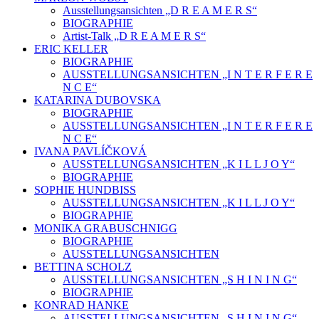
Ausstellungsansichten „D R E A M E R S“
BIOGRAPHIE
Artist-Talk „D R E A M E R S“
ERIC KELLER
BIOGRAPHIE
AUSSTELLUNGSANSICHTEN „I N T E R F E R E
N C E“
KATARINA DUBOVSKA
BIOGRAPHIE
AUSSTELLUNGSANSICHTEN „I N T E R F E R E
N C E“
IVANA PAVLÍČKOVÁ
AUSSTELLUNGSANSICHTEN „K I L L J O Y“
BIOGRAPHIE
SOPHIE HUNDBISS
AUSSTELLUNGSANSICHTEN „K I L L J O Y“
BIOGRAPHIE
MONIKA GRABUSCHNIGG
BIOGRAPHIE
AUSSTELLUNGSANSICHTEN
BETTINA SCHOLZ
AUSSTELLUNGSANSICHTEN „S H I N I N G“
BIOGRAPHIE
KONRAD HANKE
AUSSTELLUNGSANSICHTEN „S H I N I N G“