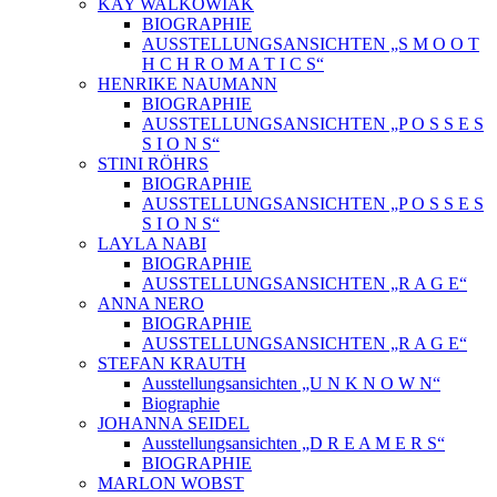
KAY WALKOWIAK
BIOGRAPHIE
AUSSTELLUNGSANSICHTEN „S M O O T
H C H R O M A T I C S“
HENRIKE NAUMANN
BIOGRAPHIE
AUSSTELLUNGSANSICHTEN „P O S S E S
S I O N S“
STINI RÖHRS
BIOGRAPHIE
AUSSTELLUNGSANSICHTEN „P O S S E S
S I O N S“
LAYLA NABI
BIOGRAPHIE
AUSSTELLUNGSANSICHTEN „R A G E“
ANNA NERO
BIOGRAPHIE
AUSSTELLUNGSANSICHTEN „R A G E“
STEFAN KRAUTH
Ausstellungsansichten „U N K N O W N“
Biographie
JOHANNA SEIDEL
Ausstellungsansichten „D R E A M E R S“
BIOGRAPHIE
MARLON WOBST