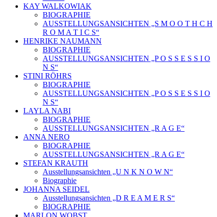
KAY WALKOWIAK
BIOGRAPHIE
AUSSTELLUNGSANSICHTEN „S M O O T H C H
R O M A T I C S“
HENRIKE NAUMANN
BIOGRAPHIE
AUSSTELLUNGSANSICHTEN „P O S S E S S I O
N S“
STINI RÖHRS
BIOGRAPHIE
AUSSTELLUNGSANSICHTEN „P O S S E S S I O
N S“
LAYLA NABI
BIOGRAPHIE
AUSSTELLUNGSANSICHTEN „R A G E“
ANNA NERO
BIOGRAPHIE
AUSSTELLUNGSANSICHTEN „R A G E“
STEFAN KRAUTH
Ausstellungsansichten „U N K N O W N“
Biographie
JOHANNA SEIDEL
Ausstellungsansichten „D R E A M E R S“
BIOGRAPHIE
MARLON WOBST