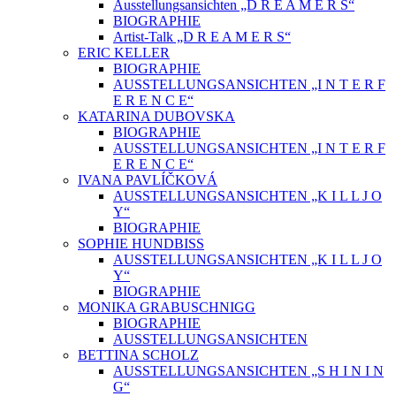
Ausstellungsansichten „D R E A M E R S“
BIOGRAPHIE
Artist-Talk „D R E A M E R S“
ERIC KELLER
BIOGRAPHIE
AUSSTELLUNGSANSICHTEN „I N T E R F
E R E N C E“
KATARINA DUBOVSKA
BIOGRAPHIE
AUSSTELLUNGSANSICHTEN „I N T E R F
E R E N C E“
IVANA PAVLÍČKOVÁ
AUSSTELLUNGSANSICHTEN „K I L L J O
Y“
BIOGRAPHIE
SOPHIE HUNDBISS
AUSSTELLUNGSANSICHTEN „K I L L J O
Y“
BIOGRAPHIE
MONIKA GRABUSCHNIGG
BIOGRAPHIE
AUSSTELLUNGSANSICHTEN
BETTINA SCHOLZ
AUSSTELLUNGSANSICHTEN „S H I N I N
G“