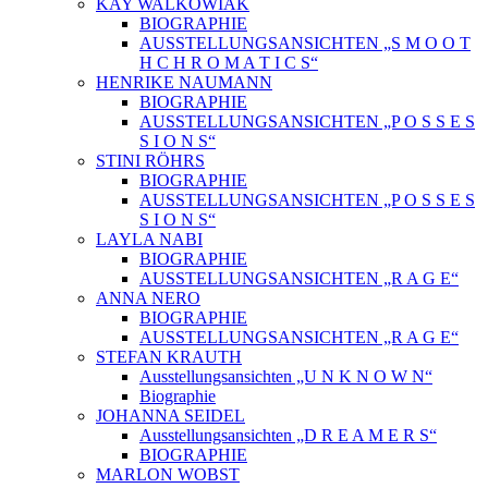
KAY WALKOWIAK
BIOGRAPHIE
AUSSTELLUNGSANSICHTEN „S M O O T
H C H R O M A T I C S“
HENRIKE NAUMANN
BIOGRAPHIE
AUSSTELLUNGSANSICHTEN „P O S S E S
S I O N S“
STINI RÖHRS
BIOGRAPHIE
AUSSTELLUNGSANSICHTEN „P O S S E S
S I O N S“
LAYLA NABI
BIOGRAPHIE
AUSSTELLUNGSANSICHTEN „R A G E“
ANNA NERO
BIOGRAPHIE
AUSSTELLUNGSANSICHTEN „R A G E“
STEFAN KRAUTH
Ausstellungsansichten „U N K N O W N“
Biographie
JOHANNA SEIDEL
Ausstellungsansichten „D R E A M E R S“
BIOGRAPHIE
MARLON WOBST