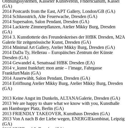
Ordnungssystemen, Kasseler Kunstverein, Fridericianum, Kassel
(GA)
2014 Postcards from the East, APT Gallery, London/GB (GA)
2014 Schlussstrich, Alte Feuerwache, Dresden (GA)
2014 Supersalon, Salon Pendant, Dresden (GA)
2014 Lackierte Zimmerpflanzen, Atelier Mikky Burg, Dresden
(GA)
2014 3. Kunstlotterie des Freundeskreises der HfBK Dresden, M2A
Galerie für zeitgenössische Kunst, Dresden (GA)
2014 Minimal Art Gallery, Atelier Mikky Burg, Dresden (GA)
2014 DaDa Ty, Hellerau – Europäisches Zentrum der Künste
Dresden (GA)
2014 Gewandel 4, Senatssaal HfBK Dresden (EA)
2014 v_kunst frankfurt: mon amie – l’image, Fahrgasse
Frankfurt/Main (GA)
2014 Auserwählt, Salon Pendant, Dresden (GA)
2014 Eröffnung Atelier Mikky Burg, Atelier Mikky Burg, Dresden
(GA)
2013 Keine Angst im Dunkeln, ALTANAGalerie, Dresden (GA)
2013 We are happy to share what we know with you, Kunsthalle
am Hamburger Platz, Berlin (GA)
2013 FRIENDLY TAKEOVER, Kunsthaus Dresden (GA)
2013 Von A nach B der Liebe wegen, ENERGIEkombinat, Leipzig
(GA)