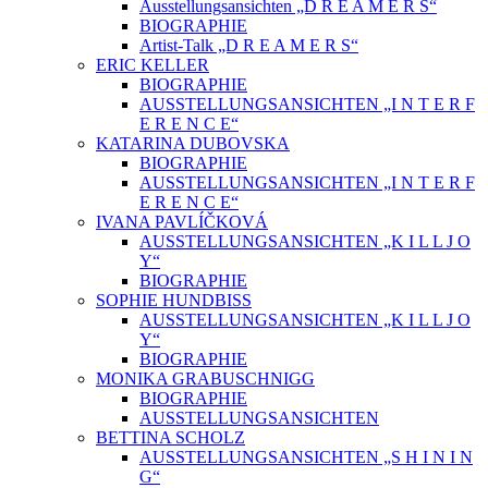
Ausstellungsansichten „D R E A M E R S“
BIOGRAPHIE
Artist-Talk „D R E A M E R S“
ERIC KELLER
BIOGRAPHIE
AUSSTELLUNGSANSICHTEN „I N T E R F
E R E N C E“
KATARINA DUBOVSKA
BIOGRAPHIE
AUSSTELLUNGSANSICHTEN „I N T E R F
E R E N C E“
IVANA PAVLÍČKOVÁ
AUSSTELLUNGSANSICHTEN „K I L L J O
Y“
BIOGRAPHIE
SOPHIE HUNDBISS
AUSSTELLUNGSANSICHTEN „K I L L J O
Y“
BIOGRAPHIE
MONIKA GRABUSCHNIGG
BIOGRAPHIE
AUSSTELLUNGSANSICHTEN
BETTINA SCHOLZ
AUSSTELLUNGSANSICHTEN „S H I N I N
G“