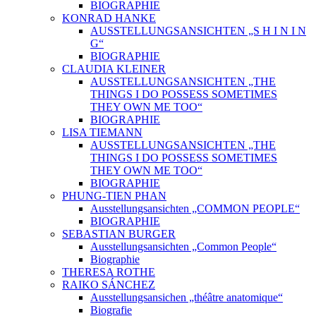
BIOGRAPHIE
KONRAD HANKE
AUSSTELLUNGSANSICHTEN „S H I N I N
G“
BIOGRAPHIE
CLAUDIA KLEINER
AUSSTELLUNGSANSICHTEN „THE
THINGS I DO POSSESS SOMETIMES
THEY OWN ME TOO“
BIOGRAPHIE
LISA TIEMANN
AUSSTELLUNGSANSICHTEN „THE
THINGS I DO POSSESS SOMETIMES
THEY OWN ME TOO“
BIOGRAPHIE
PHUNG-TIEN PHAN
Ausstellungsansichten „COMMON PEOPLE“
BIOGRAPHIE
SEBASTIAN BURGER
Ausstellungsansichten „Common People“
Biographie
THERESA ROTHE
RAIKO SÁNCHEZ
Ausstellungsansichen „théâtre anatomique“
Biografie