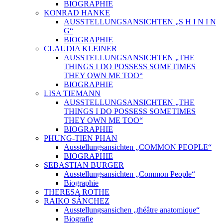
BIOGRAPHIE
KONRAD HANKE
AUSSTELLUNGSANSICHTEN „S H I N I N
G“
BIOGRAPHIE
CLAUDIA KLEINER
AUSSTELLUNGSANSICHTEN „THE
THINGS I DO POSSESS SOMETIMES
THEY OWN ME TOO“
BIOGRAPHIE
LISA TIEMANN
AUSSTELLUNGSANSICHTEN „THE
THINGS I DO POSSESS SOMETIMES
THEY OWN ME TOO“
BIOGRAPHIE
PHUNG-TIEN PHAN
Ausstellungsansichten „COMMON PEOPLE“
BIOGRAPHIE
SEBASTIAN BURGER
Ausstellungsansichten „Common People“
Biographie
THERESA ROTHE
RAIKO SÁNCHEZ
Ausstellungsansichen „théâtre anatomique“
Biografie