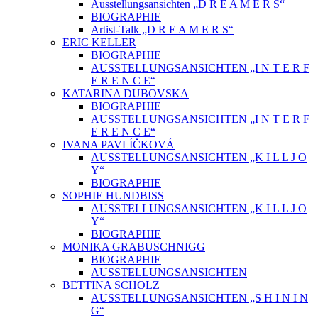
Ausstellungsansichten „D R E A M E R S“
BIOGRAPHIE
Artist-Talk „D R E A M E R S“
ERIC KELLER
BIOGRAPHIE
AUSSTELLUNGSANSICHTEN „I N T E R F
E R E N C E“
KATARINA DUBOVSKA
BIOGRAPHIE
AUSSTELLUNGSANSICHTEN „I N T E R F
E R E N C E“
IVANA PAVLÍČKOVÁ
AUSSTELLUNGSANSICHTEN „K I L L J O
Y“
BIOGRAPHIE
SOPHIE HUNDBISS
AUSSTELLUNGSANSICHTEN „K I L L J O
Y“
BIOGRAPHIE
MONIKA GRABUSCHNIGG
BIOGRAPHIE
AUSSTELLUNGSANSICHTEN
BETTINA SCHOLZ
AUSSTELLUNGSANSICHTEN „S H I N I N
G“