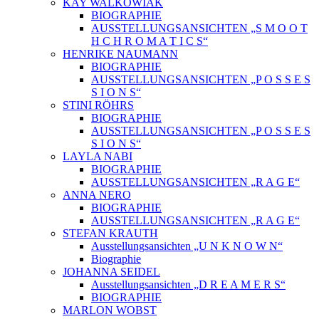
KAY WALKOWIAK
BIOGRAPHIE
AUSSTELLUNGSANSICHTEN „S M O O T
H C H R O M A T I C S“
HENRIKE NAUMANN
BIOGRAPHIE
AUSSTELLUNGSANSICHTEN „P O S S E S
S I O N S“
STINI RÖHRS
BIOGRAPHIE
AUSSTELLUNGSANSICHTEN „P O S S E S
S I O N S“
LAYLA NABI
BIOGRAPHIE
AUSSTELLUNGSANSICHTEN „R A G E“
ANNA NERO
BIOGRAPHIE
AUSSTELLUNGSANSICHTEN „R A G E“
STEFAN KRAUTH
Ausstellungsansichten „U N K N O W N“
Biographie
JOHANNA SEIDEL
Ausstellungsansichten „D R E A M E R S“
BIOGRAPHIE
MARLON WOBST