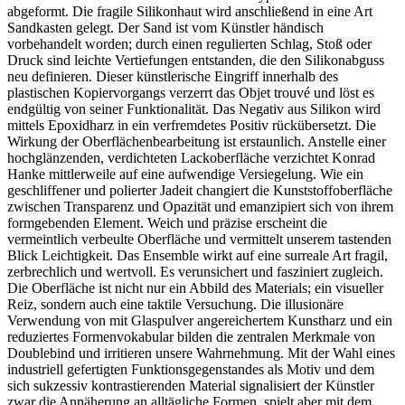
abgeformt. Die fragile Silikonhaut wird anschließend in eine Art
Sandkasten gelegt. Der Sand ist vom Künstler händisch
vorbehandelt worden; durch einen regulierten Schlag, Stoß oder
Druck sind leichte Vertiefungen entstanden, die den Silikonabguss
neu definieren. Dieser künstlerische Eingriff innerhalb des
plastischen Kopiervorgangs verzerrt das Objet trouvé und löst es
endgültig von seiner Funktionalität. Das Negativ aus Silikon wird
mittels Epoxidharz in ein verfremdetes Positiv rückübersetzt. Die
Wirkung der Oberflächenbearbeitung ist erstaunlich. Anstelle einer
hochglänzenden, verdichteten Lackoberfläche verzichtet Konrad
Hanke mittlerweile auf eine aufwendige Versiegelung. Wie ein
geschliffener und polierter Jadeit changiert die Kunststoffoberfläche
zwischen Transparenz und Opazität und emanzipiert sich von ihrem
formgebenden Element. Weich und präzise erscheint die
vermeintlich verbeulte Oberfläche und vermittelt unserem tastenden
Blick Leichtigkeit. Das Ensemble wirkt auf eine surreale Art fragil,
zerbrechlich und wertvoll. Es verunsichert und fasziniert zugleich.
Die Oberfläche ist nicht nur ein Abbild des Materials; ein visueller
Reiz, sondern auch eine taktile Versuchung. Die illusionäre
Verwendung von mit Glaspulver angereichertem Kunstharz und ein
reduziertes Formenvokabular bilden die zentralen Merkmale von
Doublebind und irritieren unsere Wahrnehmung. Mit der Wahl eines
industriell gefertigten Funktionsgegenstandes als Motiv und dem
sich sukzessiv kontrastierenden Material signalisiert der Künstler
zwar die Annäherung an alltägliche Formen, spielt aber mit dem