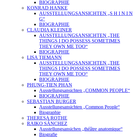
BIOGRAPHIE
KONRAD HANKE
AUSSTELLUNGSANSICHTEN „S H I N I N
G“
BIOGRAPHIE
CLAUDIA KLEINER
AUSSTELLUNGSANSICHTEN „THE
THINGS I DO POSSESS SOMETIMES
THEY OWN ME TOO“
BIOGRAPHIE
LISA TIEMANN
AUSSTELLUNGSANSICHTEN „THE
THINGS I DO POSSESS SOMETIMES
THEY OWN ME TOO“
BIOGRAPHIE
PHUNG-TIEN PHAN
Ausstellungsansichten „COMMON PEOPLE“
BIOGRAPHIE
SEBASTIAN BURGER
Ausstellungsansichten „Common People“
Biographie
THERESA ROTHE
RAIKO SÁNCHEZ
Ausstellungsansichen „théâtre anatomique“
Biografie