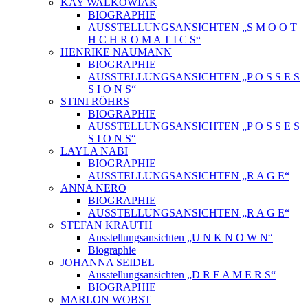
KAY WALKOWIAK
BIOGRAPHIE
AUSSTELLUNGSANSICHTEN „S M O O T
H C H R O M A T I C S“
HENRIKE NAUMANN
BIOGRAPHIE
AUSSTELLUNGSANSICHTEN „P O S S E S
S I O N S“
STINI RÖHRS
BIOGRAPHIE
AUSSTELLUNGSANSICHTEN „P O S S E S
S I O N S“
LAYLA NABI
BIOGRAPHIE
AUSSTELLUNGSANSICHTEN „R A G E“
ANNA NERO
BIOGRAPHIE
AUSSTELLUNGSANSICHTEN „R A G E“
STEFAN KRAUTH
Ausstellungsansichten „U N K N O W N“
Biographie
JOHANNA SEIDEL
Ausstellungsansichten „D R E A M E R S“
BIOGRAPHIE
MARLON WOBST