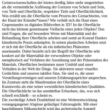
Geisteswissenschaften der letzten dreißig Jahre mehr umgetrieben
als die vermeintliche Auflösung der Grenzen von Schein und Sein,
von Tiefe und Oberfläche, respektive Tiefe und Oberflächlichkeit.
Was erzählt uns die Oberfläche vom Prozess des Gemachtseins, von
der Hand der Künstler*innen? Wie verhält sich die Haut eines
Gegenstandes zu digitalen Bildwelten in 3D? Ist die Oberfläche
nicht das kleinste gemeinsame Vielfache eines jeden Objekts? Das
sind Fragen, die auf besondere Weise mit Materialität und der
Behandlung ihrer Oberfläche arbeiten und somit an Konrad Hankes
künstlerische Praxis anknüpfen. In seinen plastischen Arbeiten setzt
er sich mit der Oberfläche als ein ästhetisches Phänomen
auseinander. Dabei bezieht sich der Begriff der Oberfläche sehr
konkret auf die Materialität der verwendeten Objekte oder
metaphorisch auf Verfahren der Anordnung und der Präsentation des
Materials. Oberflächen bestimmen unser Umfeld und unser
Verhalten in der Welt der Dinge. Sie aktivieren unser visuelles
Gedächtnis und unseren taktilen Sinn. Sie sind es, die unser
Vorstellungsvermögen und unseren Erfahrungsspeicher ansprechen.
Im Zentrum steht die Manifestation der Oberfläche eines
Kunstwerks als eine seiner wesentlichen künstlerischen Qualitäten.
Die Oberflächliche ist das unmittelbar Erfassbare, das, was sich
schnell erschließt – so scheint es.
Die zweiteilige Arbeit Doublebind ist eine Weiterentwicklung
vorangegangener Abgüsse geläufiger Fahrzeugteile. Mit einer
hauchdünnen Silikonschicht wird das archetypische Autoteil