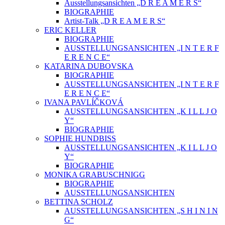
Ausstellungsansichten „D R E A M E R S“
BIOGRAPHIE
Artist-Talk „D R E A M E R S“
ERIC KELLER
BIOGRAPHIE
AUSSTELLUNGSANSICHTEN „I N T E R F
E R E N C E“
KATARINA DUBOVSKA
BIOGRAPHIE
AUSSTELLUNGSANSICHTEN „I N T E R F
E R E N C E“
IVANA PAVLÍČKOVÁ
AUSSTELLUNGSANSICHTEN „K I L L J O
Y“
BIOGRAPHIE
SOPHIE HUNDBISS
AUSSTELLUNGSANSICHTEN „K I L L J O
Y“
BIOGRAPHIE
MONIKA GRABUSCHNIGG
BIOGRAPHIE
AUSSTELLUNGSANSICHTEN
BETTINA SCHOLZ
AUSSTELLUNGSANSICHTEN „S H I N I N
G“