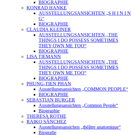
BIOGRAPHIE
KONRAD HANKE
AUSSTELLUNGSANSICHTEN „S H I N I N
G“
BIOGRAPHIE
CLAUDIA KLEINER
AUSSTELLUNGSANSICHTEN „THE
THINGS I DO POSSESS SOMETIMES
THEY OWN ME TOO“
BIOGRAPHIE
LISA TIEMANN
AUSSTELLUNGSANSICHTEN „THE
THINGS I DO POSSESS SOMETIMES
THEY OWN ME TOO“
BIOGRAPHIE
PHUNG-TIEN PHAN
Ausstellungsansichten „COMMON PEOPLE“
BIOGRAPHIE
SEBASTIAN BURGER
Ausstellungsansichten „Common People“
Biographie
THERESA ROTHE
RAIKO SÁNCHEZ
Ausstellungsansichen „théâtre anatomique“
Biografie