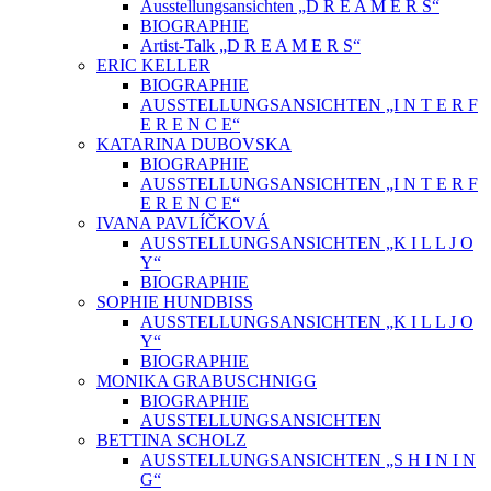
Ausstellungsansichten „D R E A M E R S“
BIOGRAPHIE
Artist-Talk „D R E A M E R S“
ERIC KELLER
BIOGRAPHIE
AUSSTELLUNGSANSICHTEN „I N T E R F
E R E N C E“
KATARINA DUBOVSKA
BIOGRAPHIE
AUSSTELLUNGSANSICHTEN „I N T E R F
E R E N C E“
IVANA PAVLÍČKOVÁ
AUSSTELLUNGSANSICHTEN „K I L L J O
Y“
BIOGRAPHIE
SOPHIE HUNDBISS
AUSSTELLUNGSANSICHTEN „K I L L J O
Y“
BIOGRAPHIE
MONIKA GRABUSCHNIGG
BIOGRAPHIE
AUSSTELLUNGSANSICHTEN
BETTINA SCHOLZ
AUSSTELLUNGSANSICHTEN „S H I N I N
G“