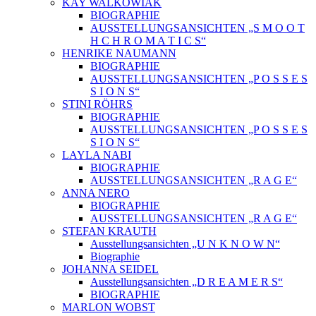
KAY WALKOWIAK
BIOGRAPHIE
AUSSTELLUNGSANSICHTEN „S M O O T
H C H R O M A T I C S“
HENRIKE NAUMANN
BIOGRAPHIE
AUSSTELLUNGSANSICHTEN „P O S S E S
S I O N S“
STINI RÖHRS
BIOGRAPHIE
AUSSTELLUNGSANSICHTEN „P O S S E S
S I O N S“
LAYLA NABI
BIOGRAPHIE
AUSSTELLUNGSANSICHTEN „R A G E“
ANNA NERO
BIOGRAPHIE
AUSSTELLUNGSANSICHTEN „R A G E“
STEFAN KRAUTH
Ausstellungsansichten „U N K N O W N“
Biographie
JOHANNA SEIDEL
Ausstellungsansichten „D R E A M E R S“
BIOGRAPHIE
MARLON WOBST