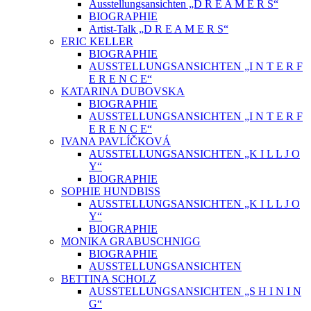
Ausstellungsansichten „D R E A M E R S“
BIOGRAPHIE
Artist-Talk „D R E A M E R S“
ERIC KELLER
BIOGRAPHIE
AUSSTELLUNGSANSICHTEN „I N T E R F
E R E N C E“
KATARINA DUBOVSKA
BIOGRAPHIE
AUSSTELLUNGSANSICHTEN „I N T E R F
E R E N C E“
IVANA PAVLÍČKOVÁ
AUSSTELLUNGSANSICHTEN „K I L L J O
Y“
BIOGRAPHIE
SOPHIE HUNDBISS
AUSSTELLUNGSANSICHTEN „K I L L J O
Y“
BIOGRAPHIE
MONIKA GRABUSCHNIGG
BIOGRAPHIE
AUSSTELLUNGSANSICHTEN
BETTINA SCHOLZ
AUSSTELLUNGSANSICHTEN „S H I N I N
G“