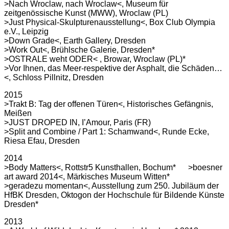
>Nach Wroclaw, nach Wroclaw<, Museum für
zeitgenössische Kunst (MWW), Wroclaw (PL)
>Just Physical-Skulpturenausstellung<, Box Club Olympia
e.V., Leipzig
>Down Grade<, Earth Gallery, Dresden
>Work Out<, Brühlsche Galerie, Dresden*
>OSTRALE weht ODER< , Browar, Wroclaw (PL)*
>Vor Ihnen, das Meer-respektive der Asphalt, die Schäden…
<, Schloss Pillnitz, Dresden
2015
>Trakt B: Tag der offenen Türen<, Historisches Gefängnis,
Meißen
>JUST DROPED IN, I’Amour, Paris (FR)
>Split and Combine / Part 1: Schamwand<, Runde Ecke,
Riesa Efau, Dresden
2014
>Body Matters<, Rottstr5 Kunsthallen, Bochum*
>boesner
art award 2014<, Märkisches Museum Witten*
>geradezu momentan<, Ausstellung zum 250. Jubiläum der
HfBK Dresden, Oktogon der Hochschule für Bildende Künste
Dresden*
2013