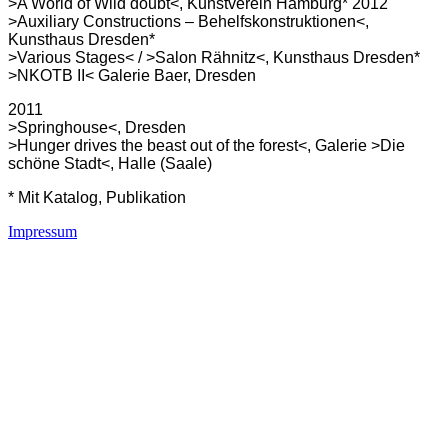
>A World of Wild doubt<, Kunstverein Hamburg*
2012
>Auxiliary Constructions – Behelfskonstruktionen<,
Kunsthaus Dresden*
>Various Stages< / >Salon Rähnitz<, Kunsthaus Dresden*
>NKOTB II< Galerie Baer, Dresden
2011
>Springhouse<, Dresden
>Hunger drives the beast out of the forest<, Galerie >Die
schöne Stadt<, Halle (Saale)
* Mit Katalog, Publikation
Impressum