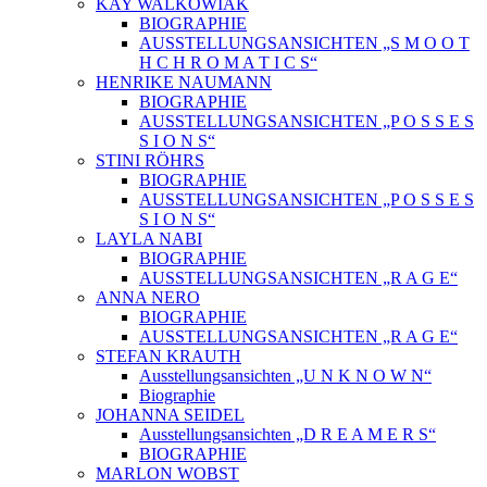
KAY WALKOWIAK
BIOGRAPHIE
AUSSTELLUNGSANSICHTEN „S M O O T
H C H R O M A T I C S“
HENRIKE NAUMANN
BIOGRAPHIE
AUSSTELLUNGSANSICHTEN „P O S S E S
S I O N S“
STINI RÖHRS
BIOGRAPHIE
AUSSTELLUNGSANSICHTEN „P O S S E S
S I O N S“
LAYLA NABI
BIOGRAPHIE
AUSSTELLUNGSANSICHTEN „R A G E“
ANNA NERO
BIOGRAPHIE
AUSSTELLUNGSANSICHTEN „R A G E“
STEFAN KRAUTH
Ausstellungsansichten „U N K N O W N“
Biographie
JOHANNA SEIDEL
Ausstellungsansichten „D R E A M E R S“
BIOGRAPHIE
MARLON WOBST