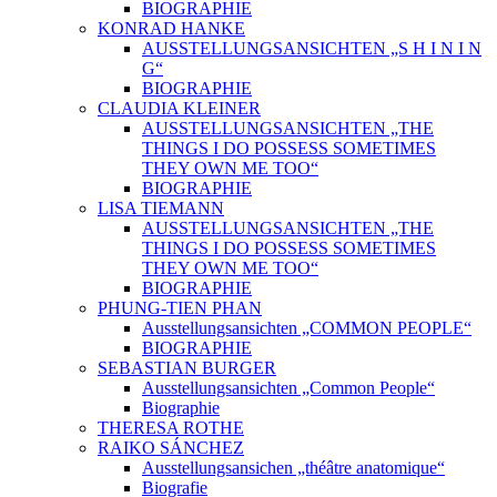
BIOGRAPHIE
KONRAD HANKE
AUSSTELLUNGSANSICHTEN „S H I N I N
G“
BIOGRAPHIE
CLAUDIA KLEINER
AUSSTELLUNGSANSICHTEN „THE
THINGS I DO POSSESS SOMETIMES
THEY OWN ME TOO“
BIOGRAPHIE
LISA TIEMANN
AUSSTELLUNGSANSICHTEN „THE
THINGS I DO POSSESS SOMETIMES
THEY OWN ME TOO“
BIOGRAPHIE
PHUNG-TIEN PHAN
Ausstellungsansichten „COMMON PEOPLE“
BIOGRAPHIE
SEBASTIAN BURGER
Ausstellungsansichten „Common People“
Biographie
THERESA ROTHE
RAIKO SÁNCHEZ
Ausstellungsansichen „théâtre anatomique“
Biografie