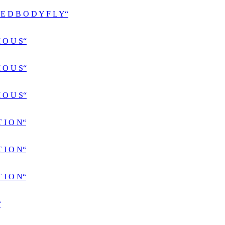
D B O D Y F L Y“
 O U S“
 O U S“
 O U S“
 I O N“
 I O N“
 I O N“
“