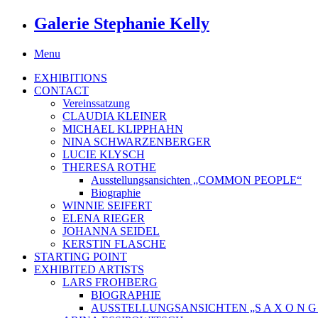
Galerie Stephanie Kelly
Menu
EXHIBITIONS
CONTACT
Vereinssatzung
CLAUDIA KLEINER
MICHAEL KLIPPHAHN
NINA SCHWARZENBERGER
LUCIE KLYSCH
THERESA ROTHE
Ausstellungsansichten „COMMON PEOPLE“
Biographie
WINNIE SEIFERT
ELENA RIEGER
JOHANNA SEIDEL
KERSTIN FLASCHE
STARTING POINT
EXHIBITED ARTISTS
LARS FROHBERG
BIOGRAPHIE
AUSSTELLUNGSANSICHTEN „S A X O N G O