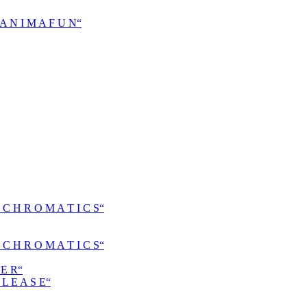
N I M A F U N“
H R O M A T I C S“
H R O M A T I C S“
E R“
 E A S E“