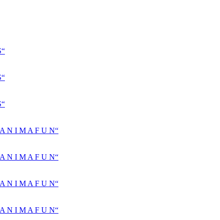
S“
S“
S“
N I M A F U N“
N I M A F U N“
N I M A F U N“
N I M A F U N“