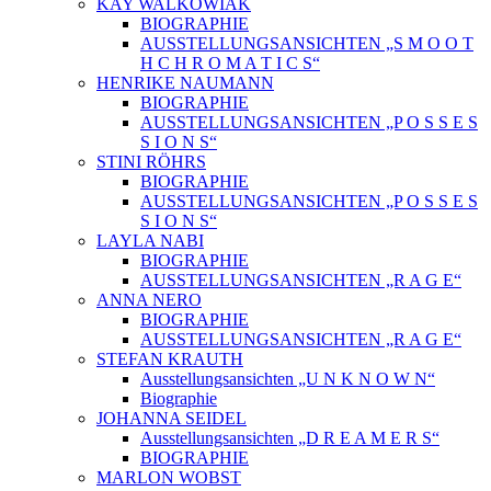
KAY WALKOWIAK
BIOGRAPHIE
AUSSTELLUNGSANSICHTEN „S M O O T
H C H R O M A T I C S“
HENRIKE NAUMANN
BIOGRAPHIE
AUSSTELLUNGSANSICHTEN „P O S S E S
S I O N S“
STINI RÖHRS
BIOGRAPHIE
AUSSTELLUNGSANSICHTEN „P O S S E S
S I O N S“
LAYLA NABI
BIOGRAPHIE
AUSSTELLUNGSANSICHTEN „R A G E“
ANNA NERO
BIOGRAPHIE
AUSSTELLUNGSANSICHTEN „R A G E“
STEFAN KRAUTH
Ausstellungsansichten „U N K N O W N“
Biographie
JOHANNA SEIDEL
Ausstellungsansichten „D R E A M E R S“
BIOGRAPHIE
MARLON WOBST