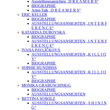
Ausstellungsansichten „D R E A M E R S“
BIOGRAPHIE
Artist-Talk „D R E A M E R S“
ERIC KELLER
BIOGRAPHIE
AUSSTELLUNGSANSICHTEN „I N T E R F
E R E N C E“
KATARINA DUBOVSKA
BIOGRAPHIE
AUSSTELLUNGSANSICHTEN „I N T E R F
E R E N C E“
IVANA PAVLÍČKOVÁ
AUSSTELLUNGSANSICHTEN „K I L L J O
Y“
BIOGRAPHIE
SOPHIE HUNDBISS
AUSSTELLUNGSANSICHTEN „K I L L J O
Y“
BIOGRAPHIE
MONIKA GRABUSCHNIGG
BIOGRAPHIE
AUSSTELLUNGSANSICHTEN
BETTINA SCHOLZ
AUSSTELLUNGSANSICHTEN „S H I N I N
G“