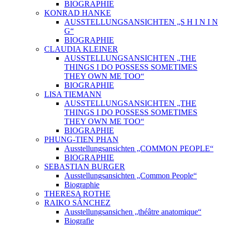
BIOGRAPHIE
KONRAD HANKE
AUSSTELLUNGSANSICHTEN „S H I N I N
G“
BIOGRAPHIE
CLAUDIA KLEINER
AUSSTELLUNGSANSICHTEN „THE
THINGS I DO POSSESS SOMETIMES
THEY OWN ME TOO“
BIOGRAPHIE
LISA TIEMANN
AUSSTELLUNGSANSICHTEN „THE
THINGS I DO POSSESS SOMETIMES
THEY OWN ME TOO“
BIOGRAPHIE
PHUNG-TIEN PHAN
Ausstellungsansichten „COMMON PEOPLE“
BIOGRAPHIE
SEBASTIAN BURGER
Ausstellungsansichten „Common People“
Biographie
THERESA ROTHE
RAIKO SÁNCHEZ
Ausstellungsansichen „théâtre anatomique“
Biografie