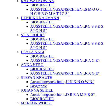
KAY WALKOWIAK
BIOGRAPHIE
AUSSTELLUNGSANSICHTEN „S M O O T
H C H R O M A T I C S“
HENRIKE NAUMANN
BIOGRAPHIE
AUSSTELLUNGSANSICHTEN „P O S S E S
S I O N S“
STINI RÖHRS
BIOGRAPHIE
AUSSTELLUNGSANSICHTEN „P O S S E S
S I O N S“
LAYLA NABI
BIOGRAPHIE
AUSSTELLUNGSANSICHTEN „R A G E“
ANNA NERO
BIOGRAPHIE
AUSSTELLUNGSANSICHTEN „R A G E“
STEFAN KRAUTH
Ausstellungsansichten „U N K N O W N“
Biographie
JOHANNA SEIDEL
Ausstellungsansichten „D R E A M E R S“
BIOGRAPHIE
MARLON WOBST