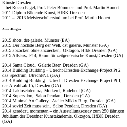
Künste Dresden
– bei Rocco Pagel, Prof. Peter Bömmels und Prof. Martin Honert
2011 Diplom Bildende Kunst, HfBK Dresden
2011 – 2013 Meisterschülerstudium bei Prof. Martin Honert
Ausstellungen
2015 shots, dst-galerie, Münster (EA)
2015 Der höchste Berg der Welt, dst-galerie, Münster (GA)
2015 abzocken ohne anzuecken, Oktogon, Hfbk Dresden (GA)
2015 Allstars, F14, Raum für zeitgenössische Kunst,Dresden (GA)
2014 Santa Cloud, Galerie Baer, Dresden (GA)
2014 Building Building – Utrecht-Dresden-Exchange-Project Pt 2,
das Spectrum, Utrecht/NL (GA)
2014 Building Building – Utrecht-Dresden-Exchange-Project Pt 1,
das Areal/Lab 15, Dresden (GA)
2014 Laktosetoleranz, Molkerei, Radebeul (GA)
2014 Supersalon, Salon Pendant, Dresden (GA)
2014 Minimal Art Gallery, Atelier Mikky Burg, Dresden (GA)
2014 soviel Zeit muss sein, Salon Pendant, Dresden (GA)
2014 geradezu momentan – ein Ausstellungsessay zum 250 jährigen
Jubiläum der Dresdner Kunstakademie, Oktogon, HfBK Dresden
(GA)