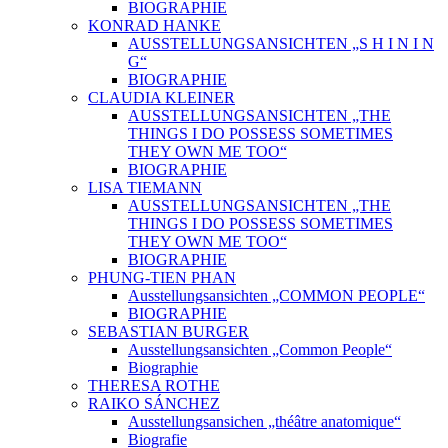
BIOGRAPHIE
KONRAD HANKE
AUSSTELLUNGSANSICHTEN „S H I N I N
G“
BIOGRAPHIE
CLAUDIA KLEINER
AUSSTELLUNGSANSICHTEN „THE
THINGS I DO POSSESS SOMETIMES
THEY OWN ME TOO“
BIOGRAPHIE
LISA TIEMANN
AUSSTELLUNGSANSICHTEN „THE
THINGS I DO POSSESS SOMETIMES
THEY OWN ME TOO“
BIOGRAPHIE
PHUNG-TIEN PHAN
Ausstellungsansichten „COMMON PEOPLE“
BIOGRAPHIE
SEBASTIAN BURGER
Ausstellungsansichten „Common People“
Biographie
THERESA ROTHE
RAIKO SÁNCHEZ
Ausstellungsansichen „théâtre anatomique“
Biografie