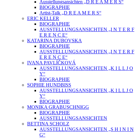
Ausstellungsansichten „D R E A M E R S“
BIOGRAPHIE
Artist-Talk „D R E A M E R S“
ERIC KELLER
BIOGRAPHIE
AUSSTELLUNGSANSICHTEN „I N T E R F
E R E N C E“
KATARINA DUBOVSKA
BIOGRAPHIE
AUSSTELLUNGSANSICHTEN „I N T E R F
E R E N C E“
IVANA PAVLÍČKOVÁ
AUSSTELLUNGSANSICHTEN „K I L L J O
Y“
BIOGRAPHIE
SOPHIE HUNDBISS
AUSSTELLUNGSANSICHTEN „K I L L J O
Y“
BIOGRAPHIE
MONIKA GRABUSCHNIGG
BIOGRAPHIE
AUSSTELLUNGSANSICHTEN
BETTINA SCHOLZ
AUSSTELLUNGSANSICHTEN „S H I N I N
G“