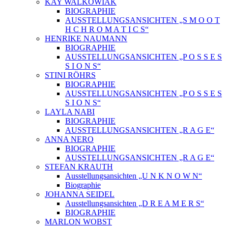
KAY WALKOWIAK
BIOGRAPHIE
AUSSTELLUNGSANSICHTEN „S M O O T
H C H R O M A T I C S“
HENRIKE NAUMANN
BIOGRAPHIE
AUSSTELLUNGSANSICHTEN „P O S S E S
S I O N S“
STINI RÖHRS
BIOGRAPHIE
AUSSTELLUNGSANSICHTEN „P O S S E S
S I O N S“
LAYLA NABI
BIOGRAPHIE
AUSSTELLUNGSANSICHTEN „R A G E“
ANNA NERO
BIOGRAPHIE
AUSSTELLUNGSANSICHTEN „R A G E“
STEFAN KRAUTH
Ausstellungsansichten „U N K N O W N“
Biographie
JOHANNA SEIDEL
Ausstellungsansichten „D R E A M E R S“
BIOGRAPHIE
MARLON WOBST