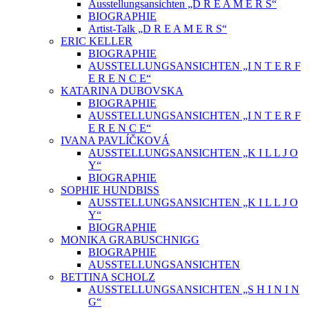
Ausstellungsansichten „D R E A M E R S“
BIOGRAPHIE
Artist-Talk „D R E A M E R S“
ERIC KELLER
BIOGRAPHIE
AUSSTELLUNGSANSICHTEN „I N T E R F
E R E N C E“
KATARINA DUBOVSKA
BIOGRAPHIE
AUSSTELLUNGSANSICHTEN „I N T E R F
E R E N C E“
IVANA PAVLÍČKOVÁ
AUSSTELLUNGSANSICHTEN „K I L L J O
Y“
BIOGRAPHIE
SOPHIE HUNDBISS
AUSSTELLUNGSANSICHTEN „K I L L J O
Y“
BIOGRAPHIE
MONIKA GRABUSCHNIGG
BIOGRAPHIE
AUSSTELLUNGSANSICHTEN
BETTINA SCHOLZ
AUSSTELLUNGSANSICHTEN „S H I N I N
G“