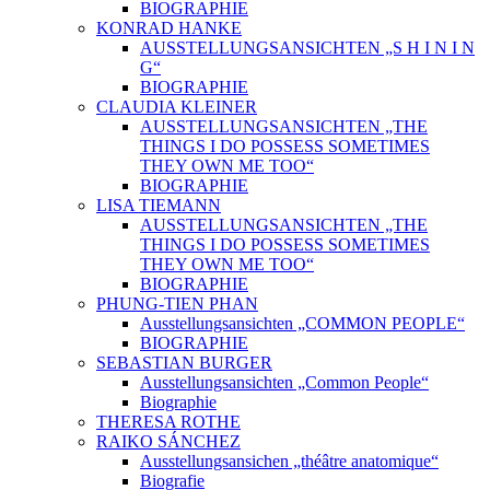
BIOGRAPHIE
KONRAD HANKE
AUSSTELLUNGSANSICHTEN „S H I N I N
G“
BIOGRAPHIE
CLAUDIA KLEINER
AUSSTELLUNGSANSICHTEN „THE
THINGS I DO POSSESS SOMETIMES
THEY OWN ME TOO“
BIOGRAPHIE
LISA TIEMANN
AUSSTELLUNGSANSICHTEN „THE
THINGS I DO POSSESS SOMETIMES
THEY OWN ME TOO“
BIOGRAPHIE
PHUNG-TIEN PHAN
Ausstellungsansichten „COMMON PEOPLE“
BIOGRAPHIE
SEBASTIAN BURGER
Ausstellungsansichten „Common People“
Biographie
THERESA ROTHE
RAIKO SÁNCHEZ
Ausstellungsansichen „théâtre anatomique“
Biografie