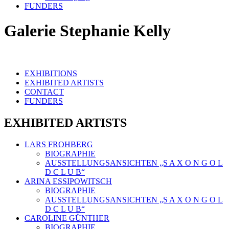
FUNDERS
Galerie Stephanie Kelly
EXHIBITIONS
EXHIBITED ARTISTS
CONTACT
FUNDERS
EXHIBITED ARTISTS
LARS FROHBERG
BIOGRAPHIE
AUSSTELLUNGSANSICHTEN „S A X O N G O L
D C L U B“
ARINA ESSIPOWITSCH
BIOGRAPHIE
AUSSTELLUNGSANSICHTEN „S A X O N G O L
D C L U B“
CAROLINE GÜNTHER
BIOGRAPHIE