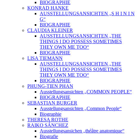
BIOGRAPHIE
KONRAD HANKE
AUSSTELLUNGSANSICHTEN „S H I N I N
G“
BIOGRAPHIE
CLAUDIA KLEINER
AUSSTELLUNGSANSICHTEN „THE
THINGS I DO POSSESS SOMETIMES
THEY OWN ME TOO“
BIOGRAPHIE
LISA TIEMANN
AUSSTELLUNGSANSICHTEN „THE
THINGS I DO POSSESS SOMETIMES
THEY OWN ME TOO“
BIOGRAPHIE
PHUNG-TIEN PHAN
Ausstellungsansichten „COMMON PEOPLE“
BIOGRAPHIE
SEBASTIAN BURGER
Ausstellungsansichten „Common People“
Biographie
THERESA ROTHE
RAIKO SÁNCHEZ
Ausstellungsansichen „théâtre anatomique“
Biografie