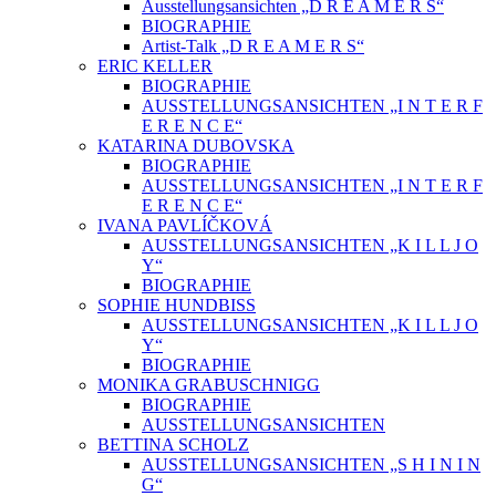
Ausstellungsansichten „D R E A M E R S“
BIOGRAPHIE
Artist-Talk „D R E A M E R S“
ERIC KELLER
BIOGRAPHIE
AUSSTELLUNGSANSICHTEN „I N T E R F
E R E N C E“
KATARINA DUBOVSKA
BIOGRAPHIE
AUSSTELLUNGSANSICHTEN „I N T E R F
E R E N C E“
IVANA PAVLÍČKOVÁ
AUSSTELLUNGSANSICHTEN „K I L L J O
Y“
BIOGRAPHIE
SOPHIE HUNDBISS
AUSSTELLUNGSANSICHTEN „K I L L J O
Y“
BIOGRAPHIE
MONIKA GRABUSCHNIGG
BIOGRAPHIE
AUSSTELLUNGSANSICHTEN
BETTINA SCHOLZ
AUSSTELLUNGSANSICHTEN „S H I N I N
G“