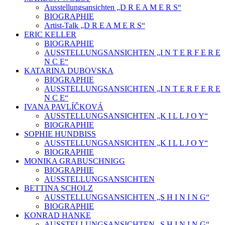
Ausstellungsansichten „D R E A M E R S“
BIOGRAPHIE
Artist-Talk „D R E A M E R S“
ERIC KELLER
BIOGRAPHIE
AUSSTELLUNGSANSICHTEN „I N T E R F E R E
N C E“
KATARINA DUBOVSKA
BIOGRAPHIE
AUSSTELLUNGSANSICHTEN „I N T E R F E R E
N C E“
IVANA PAVLÍČKOVÁ
AUSSTELLUNGSANSICHTEN „K I L L J O Y“
BIOGRAPHIE
SOPHIE HUNDBISS
AUSSTELLUNGSANSICHTEN „K I L L J O Y“
BIOGRAPHIE
MONIKA GRABUSCHNIGG
BIOGRAPHIE
AUSSTELLUNGSANSICHTEN
BETTINA SCHOLZ
AUSSTELLUNGSANSICHTEN „S H I N I N G“
BIOGRAPHIE
KONRAD HANKE
AUSSTELLUNGSANSICHTEN „S H I N I N G“