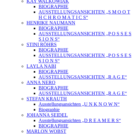
KAY WALKOWIAK
BIOGRAPHIE
AUSSTELLUNGSANSICHTEN „S M O O T
H C H R O M A T I C S“
HENRIKE NAUMANN
BIOGRAPHIE
AUSSTELLUNGSANSICHTEN „P O S S E S
S I O N S“
STINI RÖHRS
BIOGRAPHIE
AUSSTELLUNGSANSICHTEN „P O S S E S
S I O N S“
LAYLA NABI
BIOGRAPHIE
AUSSTELLUNGSANSICHTEN „R A G E“
ANNA NERO
BIOGRAPHIE
AUSSTELLUNGSANSICHTEN „R A G E“
STEFAN KRAUTH
Ausstellungsansichten „U N K N O W N“
Biographie
JOHANNA SEIDEL
Ausstellungsansichten „D R E A M E R S“
BIOGRAPHIE
MARLON WOBST