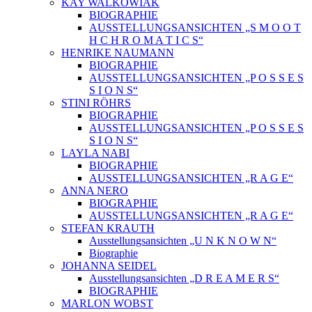
KAY WALKOWIAK
BIOGRAPHIE
AUSSTELLUNGSANSICHTEN „S M O O T
H C H R O M A T I C S“
HENRIKE NAUMANN
BIOGRAPHIE
AUSSTELLUNGSANSICHTEN „P O S S E S
S I O N S“
STINI RÖHRS
BIOGRAPHIE
AUSSTELLUNGSANSICHTEN „P O S S E S
S I O N S“
LAYLA NABI
BIOGRAPHIE
AUSSTELLUNGSANSICHTEN „R A G E“
ANNA NERO
BIOGRAPHIE
AUSSTELLUNGSANSICHTEN „R A G E“
STEFAN KRAUTH
Ausstellungsansichten „U N K N O W N“
Biographie
JOHANNA SEIDEL
Ausstellungsansichten „D R E A M E R S“
BIOGRAPHIE
MARLON WOBST