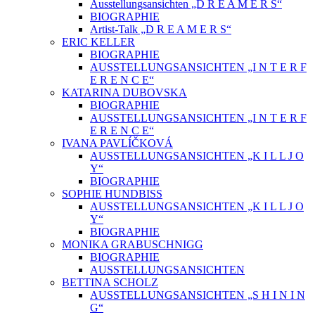
Ausstellungsansichten „D R E A M E R S“
BIOGRAPHIE
Artist-Talk „D R E A M E R S“
ERIC KELLER
BIOGRAPHIE
AUSSTELLUNGSANSICHTEN „I N T E R F
E R E N C E“
KATARINA DUBOVSKA
BIOGRAPHIE
AUSSTELLUNGSANSICHTEN „I N T E R F
E R E N C E“
IVANA PAVLÍČKOVÁ
AUSSTELLUNGSANSICHTEN „K I L L J O
Y“
BIOGRAPHIE
SOPHIE HUNDBISS
AUSSTELLUNGSANSICHTEN „K I L L J O
Y“
BIOGRAPHIE
MONIKA GRABUSCHNIGG
BIOGRAPHIE
AUSSTELLUNGSANSICHTEN
BETTINA SCHOLZ
AUSSTELLUNGSANSICHTEN „S H I N I N
G“