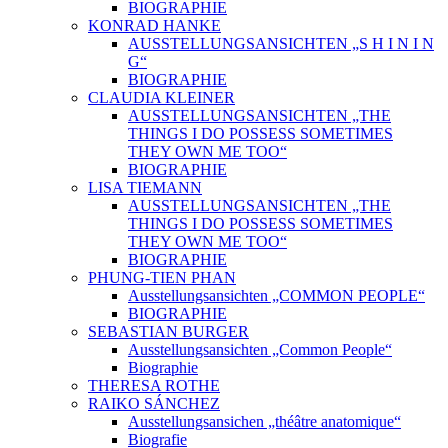
BIOGRAPHIE
KONRAD HANKE
AUSSTELLUNGSANSICHTEN „S H I N I N
G“
BIOGRAPHIE
CLAUDIA KLEINER
AUSSTELLUNGSANSICHTEN „THE
THINGS I DO POSSESS SOMETIMES
THEY OWN ME TOO“
BIOGRAPHIE
LISA TIEMANN
AUSSTELLUNGSANSICHTEN „THE
THINGS I DO POSSESS SOMETIMES
THEY OWN ME TOO“
BIOGRAPHIE
PHUNG-TIEN PHAN
Ausstellungsansichten „COMMON PEOPLE“
BIOGRAPHIE
SEBASTIAN BURGER
Ausstellungsansichten „Common People“
Biographie
THERESA ROTHE
RAIKO SÁNCHEZ
Ausstellungsansichen „théâtre anatomique“
Biografie