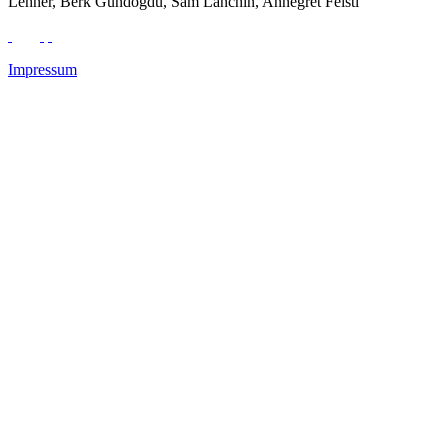
Lehner, Berk Gündogdu, Sam Lanchin, Annegret Feistl
Impressum