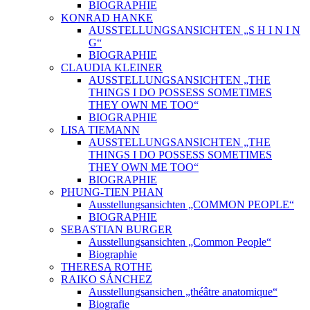
BIOGRAPHIE
KONRAD HANKE
AUSSTELLUNGSANSICHTEN „S H I N I N
G“
BIOGRAPHIE
CLAUDIA KLEINER
AUSSTELLUNGSANSICHTEN „THE
THINGS I DO POSSESS SOMETIMES
THEY OWN ME TOO“
BIOGRAPHIE
LISA TIEMANN
AUSSTELLUNGSANSICHTEN „THE
THINGS I DO POSSESS SOMETIMES
THEY OWN ME TOO“
BIOGRAPHIE
PHUNG-TIEN PHAN
Ausstellungsansichten „COMMON PEOPLE“
BIOGRAPHIE
SEBASTIAN BURGER
Ausstellungsansichten „Common People“
Biographie
THERESA ROTHE
RAIKO SÁNCHEZ
Ausstellungsansichen „théâtre anatomique“
Biografie