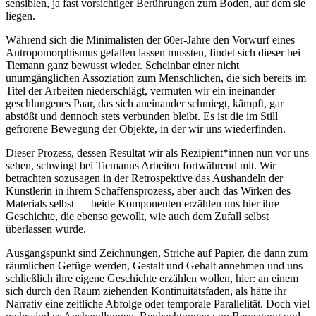
sensiblen, ja fast vorsichtiger Berührungen zum Boden, auf dem sie
liegen.
Während sich die Minimalisten der 60er-Jahre den Vorwurf eines
Antropomorphismus gefallen lassen mussten, findet sich dieser bei
Tiemann ganz bewusst wieder. Scheinbar einer nicht
unumgänglichen Assoziation zum Menschlichen, die sich bereits im
Titel der Arbeiten niederschlägt, vermuten wir ein ineinander
geschlungenes Paar, das sich aneinander schmiegt, kämpft, gar
abstößt und dennoch stets verbunden bleibt. Es ist die im Still
gefrorene Bewegung der Objekte, in der wir uns wiederfinden.
Dieser Prozess, dessen Resultat wir als Rezipient*innen nun vor uns
sehen, schwingt bei Tiemanns Arbeiten fortwährend mit. Wir
betrachten sozusagen in der Retrospektive das Aushandeln der
Künstlerin in ihrem Schaffensprozess, aber auch das Wirken des
Materials selbst — beide Komponenten erzählen uns hier ihre
Geschichte, die ebenso gewollt, wie auch dem Zufall selbst
überlassen wurde.
Ausgangspunkt sind Zeichnungen, Striche auf Papier, die dann zum
räumlichen Gefüge werden, Gestalt und Gehalt annehmen und uns
schließlich ihre eigene Geschichte erzählen wollen, hier: an einem
sich durch den Raum ziehenden Kontinuitätsfaden, als hätte ihr
Narrativ eine zeitliche Abfolge oder temporale Parallelität. Doch viel