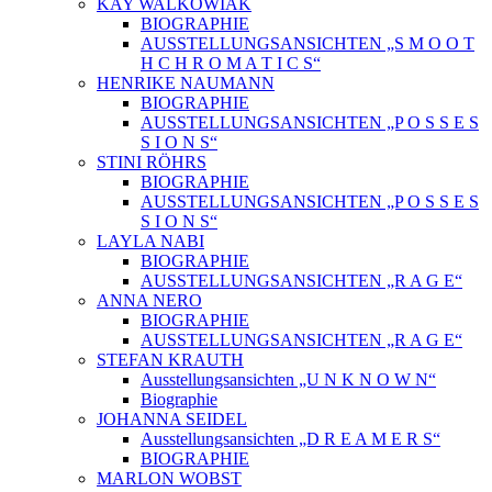
KAY WALKOWIAK
BIOGRAPHIE
AUSSTELLUNGSANSICHTEN „S M O O T
H C H R O M A T I C S“
HENRIKE NAUMANN
BIOGRAPHIE
AUSSTELLUNGSANSICHTEN „P O S S E S
S I O N S“
STINI RÖHRS
BIOGRAPHIE
AUSSTELLUNGSANSICHTEN „P O S S E S
S I O N S“
LAYLA NABI
BIOGRAPHIE
AUSSTELLUNGSANSICHTEN „R A G E“
ANNA NERO
BIOGRAPHIE
AUSSTELLUNGSANSICHTEN „R A G E“
STEFAN KRAUTH
Ausstellungsansichten „U N K N O W N“
Biographie
JOHANNA SEIDEL
Ausstellungsansichten „D R E A M E R S“
BIOGRAPHIE
MARLON WOBST