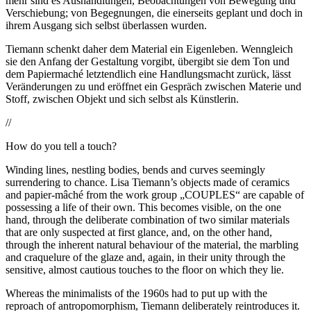
mehr sind es Aushandlungen, Beobachtungen von Bewegung und
Verschiebung; von Begegnungen, die einerseits geplant und doch in
ihrem Ausgang sich selbst überlassen wurden.
Tiemann schenkt daher dem Material ein Eigenleben. Wenngleich
sie den Anfang der Gestaltung vorgibt, übergibt sie dem Ton und
dem Papiermaché letztendlich eine Handlungsmacht zurück, lässt
Veränderungen zu und eröffnet ein Gespräch zwischen Materie und
Stoff, zwischen Objekt und sich selbst als Künstlerin.
//
How do you tell a touch?
Winding lines, nestling bodies, bends and curves seemingly
surrendering to chance. Lisa Tiemann’s objects made of ceramics
and papier-mâché from the work group „COUPLES“ are capable of
possessing a life of their own. This becomes visible, on the one
hand, through the deliberate combination of two similar materials
that are only suspected at first glance, and, on the other hand,
through the inherent natural behaviour of the material, the marbling
and craquelure of the glaze and, again, in their unity through the
sensitive, almost cautious touches to the floor on which they lie.
Whereas the minimalists of the 1960s had to put up with the
reproach of antropomorphism, Tiemann deliberately reintroduces it.