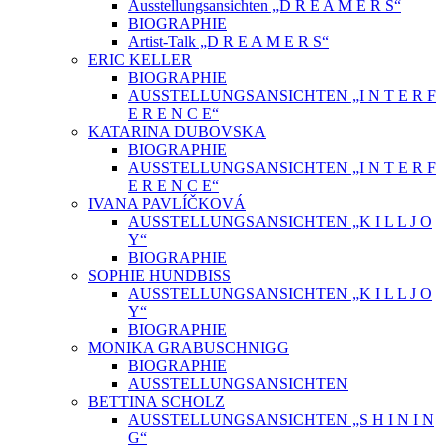
Ausstellungsansichten „D R E A M E R S“
BIOGRAPHIE
Artist-Talk „D R E A M E R S“
ERIC KELLER
BIOGRAPHIE
AUSSTELLUNGSANSICHTEN „I N T E R F
E R E N C E“
KATARINA DUBOVSKA
BIOGRAPHIE
AUSSTELLUNGSANSICHTEN „I N T E R F
E R E N C E“
IVANA PAVLÍČKOVÁ
AUSSTELLUNGSANSICHTEN „K I L L J O
Y“
BIOGRAPHIE
SOPHIE HUNDBISS
AUSSTELLUNGSANSICHTEN „K I L L J O
Y“
BIOGRAPHIE
MONIKA GRABUSCHNIGG
BIOGRAPHIE
AUSSTELLUNGSANSICHTEN
BETTINA SCHOLZ
AUSSTELLUNGSANSICHTEN „S H I N I N
G“