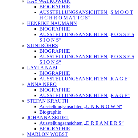
KAY WALKOWIAK
BIOGRAPHIE
AUSSTELLUNGSANSICHTEN „S M O O T
H C H R O M A T I C S“
HENRIKE NAUMANN
BIOGRAPHIE
AUSSTELLUNGSANSICHTEN „P O S S E S
S I O N S“
STINI RÖHRS
BIOGRAPHIE
AUSSTELLUNGSANSICHTEN „P O S S E S
S I O N S“
LAYLA NABI
BIOGRAPHIE
AUSSTELLUNGSANSICHTEN „R A G E“
ANNA NERO
BIOGRAPHIE
AUSSTELLUNGSANSICHTEN „R A G E“
STEFAN KRAUTH
Ausstellungsansichten „U N K N O W N“
Biographie
JOHANNA SEIDEL
Ausstellungsansichten „D R E A M E R S“
BIOGRAPHIE
MARLON WOBST