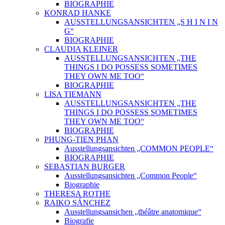
BIOGRAPHIE
KONRAD HANKE
AUSSTELLUNGSANSICHTEN „S H I N I N
G“
BIOGRAPHIE
CLAUDIA KLEINER
AUSSTELLUNGSANSICHTEN „THE
THINGS I DO POSSESS SOMETIMES
THEY OWN ME TOO“
BIOGRAPHIE
LISA TIEMANN
AUSSTELLUNGSANSICHTEN „THE
THINGS I DO POSSESS SOMETIMES
THEY OWN ME TOO“
BIOGRAPHIE
PHUNG-TIEN PHAN
Ausstellungsansichten „COMMON PEOPLE“
BIOGRAPHIE
SEBASTIAN BURGER
Ausstellungsansichten „Common People“
Biographie
THERESA ROTHE
RAIKO SÁNCHEZ
Ausstellungsansichen „théâtre anatomique“
Biografie