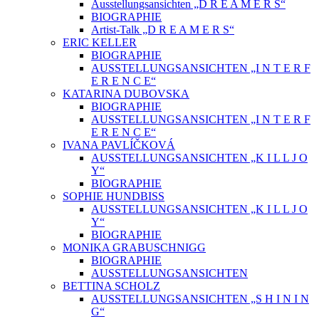
Ausstellungsansichten „D R E A M E R S“
BIOGRAPHIE
Artist-Talk „D R E A M E R S“
ERIC KELLER
BIOGRAPHIE
AUSSTELLUNGSANSICHTEN „I N T E R F
E R E N C E“
KATARINA DUBOVSKA
BIOGRAPHIE
AUSSTELLUNGSANSICHTEN „I N T E R F
E R E N C E“
IVANA PAVLÍČKOVÁ
AUSSTELLUNGSANSICHTEN „K I L L J O
Y“
BIOGRAPHIE
SOPHIE HUNDBISS
AUSSTELLUNGSANSICHTEN „K I L L J O
Y“
BIOGRAPHIE
MONIKA GRABUSCHNIGG
BIOGRAPHIE
AUSSTELLUNGSANSICHTEN
BETTINA SCHOLZ
AUSSTELLUNGSANSICHTEN „S H I N I N
G“