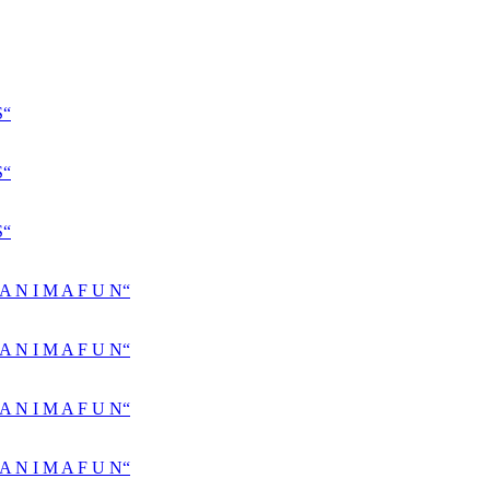
S“
S“
S“
N I M A F U N“
N I M A F U N“
N I M A F U N“
N I M A F U N“