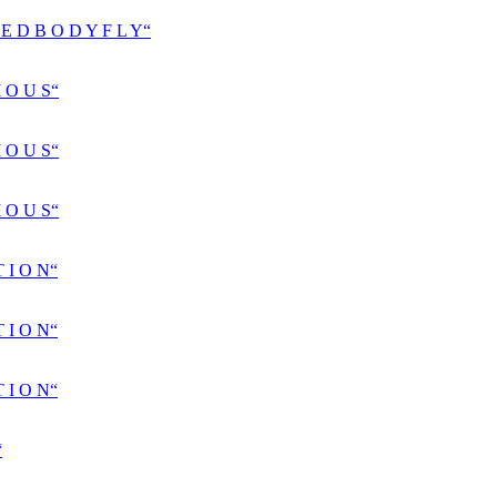
D B O D Y F L Y“
 O U S“
 O U S“
 O U S“
 I O N“
 I O N“
 I O N“
“