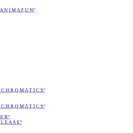
N I M A F U N“
H R O M A T I C S“
H R O M A T I C S“
E R“
 E A S E“