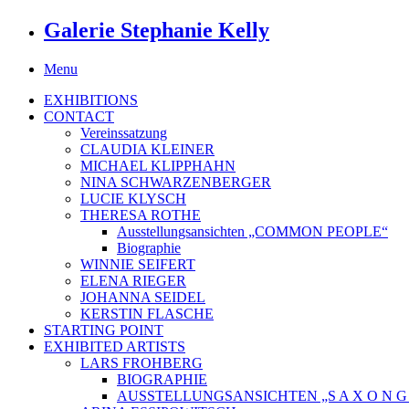
Galerie Stephanie Kelly
Menu
EXHIBITIONS
CONTACT
Vereinssatzung
CLAUDIA KLEINER
MICHAEL KLIPPHAHN
NINA SCHWARZENBERGER
LUCIE KLYSCH
THERESA ROTHE
Ausstellungsansichten „COMMON PEOPLE“
Biographie
WINNIE SEIFERT
ELENA RIEGER
JOHANNA SEIDEL
KERSTIN FLASCHE
STARTING POINT
EXHIBITED ARTISTS
LARS FROHBERG
BIOGRAPHIE
AUSSTELLUNGSANSICHTEN „S A X O N G O